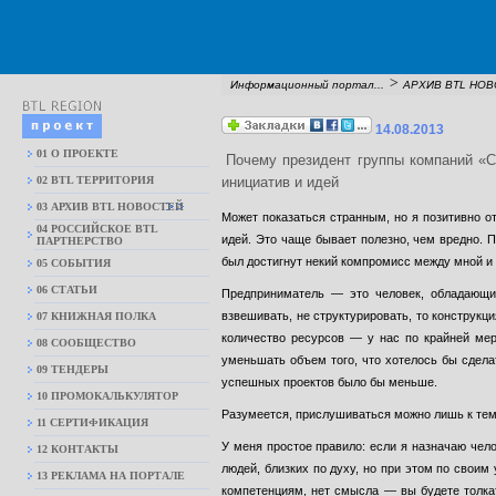
>
Информационный портал...
АРХИВ BTL НО
14.08.2013
01 О ПРОЕКТЕ
Почему президент группы компаний «Св
02 BTL ТЕРРИТОРИЯ
инициатив и идей
03 АРХИВ BTL НОВОСТЕЙ
Может показаться странным, но я позитивно о
04 РОССИЙСКОЕ BTL
идей. Это чаще бывает полезно, чем вредно. П
ПАРТНЕРСТВО
был достигнут некий компромисс между мной и
05 СОБЫТИЯ
06 СТАТЬИ
Предприниматель — это человек, обладающий 
взвешивать, не структурировать, то конструкц
07 КНИЖНАЯ ПОЛКА
количество ресурсов — у нас по крайней мер
08 CООБЩЕСТВО
уменьшать объем того, что хотелось бы сдела
09 ТЕНДЕРЫ
успешных проектов было бы меньше.
10 ПРОМОКАЛЬКУЛЯТОР
Разумеется, прислушиваться можно лишь к тем
11 СЕРТИФИКАЦИЯ
У меня простое правило: если я назначаю чел
12 КОНТАКТЫ
людей, близких по духу, но при этом по своим
13 РЕКЛАМА НА ПОРТАЛЕ
компетенциям, нет смысла — вы будете толкат