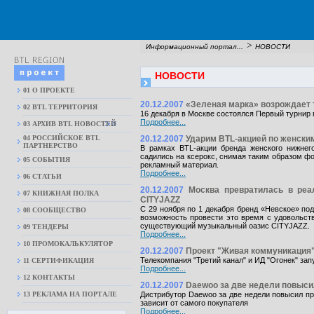
>
Информационный портал...
НОВОСТИ
НОВОСТИ
01 О ПРОЕКТЕ
20.12.2007
«Зеленая марка» возрождает 
02 BTL ТЕРРИТОРИЯ
16 декабря в Москве состоялся Первый турнир 
Подробнее...
03 АРХИВ BTL НОВОСТЕЙ
04 РОССИЙСКОЕ BTL
20.12.2007
Ударим BTL-акцией по женски
ПАРТНЕРСТВО
В рамках BTL-акции бренда женского нижнего
садились на ксерокс, снимая таким образом фот
05 СОБЫТИЯ
рекламный материал.
Подробнее...
06 СТАТЬИ
20.12.2007
Москва превратилась в ре
07 КНИЖНАЯ ПОЛКА
CITYJAZZ
С 29 ноября по 1 декабря бренд «Невское» п
08 CООБЩЕСТВО
возможность провести это время с удовольст
существующий музыкальный оазис CITYJAZZ.
09 ТЕНДЕРЫ
Подробнее...
10 ПРОМОКАЛЬКУЛЯТОР
20.12.2007
Проект "Живая коммуникация"
Телекомпания "Третий канал" и ИД "Огонек" зап
11 СЕРТИФИКАЦИЯ
Подробнее...
12 КОНТАКТЫ
20.12.2007
Daewoo за две недели повыси
13 РЕКЛАМА НА ПОРТАЛЕ
Дистрибутор Daewoo за две недели повысил пр
зависит от самого покупателя
Подробнее...