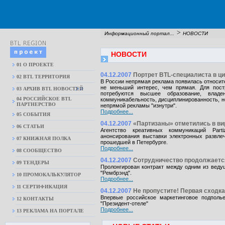
>
Информационный портал...
НОВОСТИ
НОВОСТИ
01 О ПРОЕКТЕ
04.12.2007
Портрет BTL-специалиста в ц
02 BTL ТЕРРИТОРИЯ
В России непрямая реклама появилась относите
не меньший интерес, чем прямая. Для пос
03 АРХИВ BTL НОВОСТЕЙ
потребуются высшее образование, влад
04 РОССИЙСКОЕ BTL
коммуникабельность, дисциплинированность, но
ПАРТНЕРСТВО
непрямой рекламы "изнутри".
Подробнее...
05 СОБЫТИЯ
04.12.2007
«Партизаны» отметились в в
06 СТАТЬИ
Агентство креативных коммуникаций Part
анонсирования выставки электронных развлече
07 КНИЖНАЯ ПОЛКА
прошедшей в Петербурге.
Подробнее...
08 CООБЩЕСТВО
04.12.2007
Сотрудничество продолжаетс
09 ТЕНДЕРЫ
Пролонгирован контракт между одним из вед
"Рембрэнд".
10 ПРОМОКАЛЬКУЛЯТОР
Подробнее...
11 СЕРТИФИКАЦИЯ
04.12.2007
Не пропустите! Первая сходка
Впервые российское маркетинговое подполье
12 КОНТАКТЫ
"Президент-отеле"
Подробнее...
13 РЕКЛАМА НА ПОРТАЛЕ