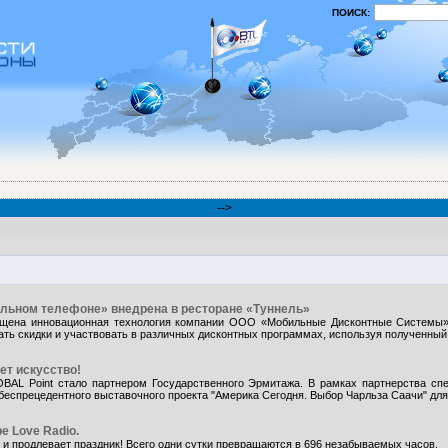
ПОИСК:
-->
ильном телефоне» внедрена в ресторане «Туннель»
ущена инновационная технология компании ООО «Мобильные Дисконтные Системы»
ать скидки и участвовать в различных дисконтных программах, используя полученный
ет искусство!
BAL Point стало партнером Государственного Эрмитажа. В рамках партнерства спе
еспрецедентного выставочного проекта "Америка Сегодня. Выбор Чарльза Саачи" для
е Love Radio.
 и продлевает праздник! Всего одни сутки превращаются в 696 незабываемых часов.