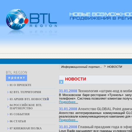
>
Информационный портал...
НОВОСТИ
НОВОСТИ
01 О ПРОЕКТЕ
31.01.2008
Технология «штрих-код в моб
02 BTL ТЕРРИТОРИЯ
В Московском баре-ресторане «Туннель» зап
телефоне». Система позволяет клиентам получ
03 АРХИВ BTL НОВОСТЕЙ
Подробнее...
04 РОССИЙСКОЕ BTL
ПАРТНЕРСТВО
31.01.2008
Агентство GLOBAL Point двига
Агентство интегрированных коммуникаций GLO
05 СОБЫТИЯ
реализовали коммуникационную кампанию для б
Подробнее...
06 СТАТЬИ
31.01.2008
Главный праздник года в эфир
07 КНИЖНАЯ ПОЛКА
Love Radio расширяет все границы условностей