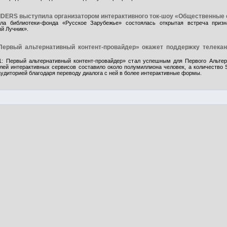
IDERS выступила организатором интерактивного ток-шоу «Общественные с
ла библиотеки-фонда «Русское Зарубежье» состоялась открытая встреча приз
й Лучник».
Первый альтернативный контент-провайдер» окажет поддержку телека
А1: Первый альтернативный контент-провайдер» стал успешным для Первого Альте
лей интерактивных сервисов составило около полумиллиона человек, а количество 
удиторией благодаря переводу диалога с ней в более интерактивные формы.