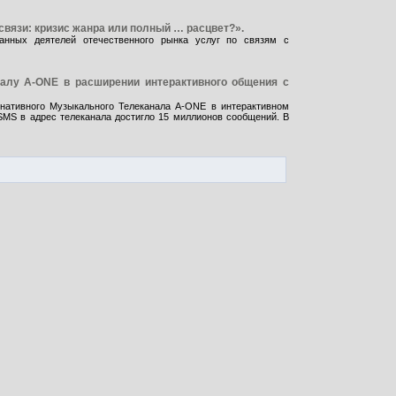
вязи: кризис жанра или полный … расцвет?».
нанных деятелей отечественного рынка услуг по связям с
налу A-ONE в расширении интерактивного общения с
рнативного Музыкального Телеканала A-ONE в интерактивном
SMS в адрес телеканала достигло 15 миллионов сообщений. В