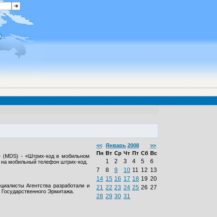
<<
Январь
2008
>>
Пн
Вт
Ср
Чт
Пт
Сб
Вс
 (MDS) - «Штрих-код в мобильном
1
2
3
4
5
6
 на мобильный телефон штрих-код.
7
8
9
10
11
12
13
14
15
16
17
18
19
20
циалисты Агентства разработали и
21
22
23
24
25
26
27
 Государственного Эрмитажа.
28
29
30
31