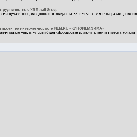
рудничество с X5 Retail Group
ма HandyBank продлила договор с холдингом X5 RETAIL GROUP на размещение сво
 проект на интернет-портале FILM.RU «КИНОFILM.ЗИМА»
ет-портале Film.ru, который будет сформирован исключительно из видеоматериалов п