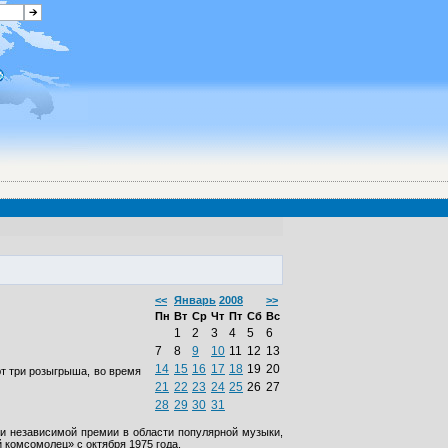
<<
Январь
2008
>>
Пн
Вт
Ср
Чт
Пт
Сб
Вс
1
2
3
4
5
6
7
8
9
10
11
12
13
14
15
16
17
18
19
20
ют три розыгрыша, во время
21
22
23
24
25
26
27
28
29
30
31
ии независимой премии в области популярной музыки,
комсомолец» с октября 1975 года.