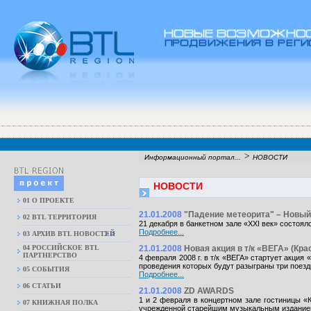
>
Информационный портал...
НОВОСТИ
НОВОСТИ
01 О ПРОЕКТЕ
21.01.2008
"Падение метеорита" – Новый 
02 BTL ТЕРРИТОРИЯ
21 декабря в банкетном зале «XXI век» состоял
Подробнее...
03 АРХИВ BTL НОВОСТЕЙ
04 РОССИЙСКОЕ BTL
21.01.2008
Новая акция в т/к «ВЕГА» (Кр
ПАРТНЕРСТВО
4 февраля 2008 г. в т/к «ВЕГА» стартует акция
проведения которых будут разыграны три поездк
05 СОБЫТИЯ
Подробнее...
06 СТАТЬИ
21.01.2008
ZD AWARDS
1 и 2 февраля в концертном зале гостиницы «
07 КНИЖНАЯ ПОЛКА
учрежденной старейшим музыкальным изданием 