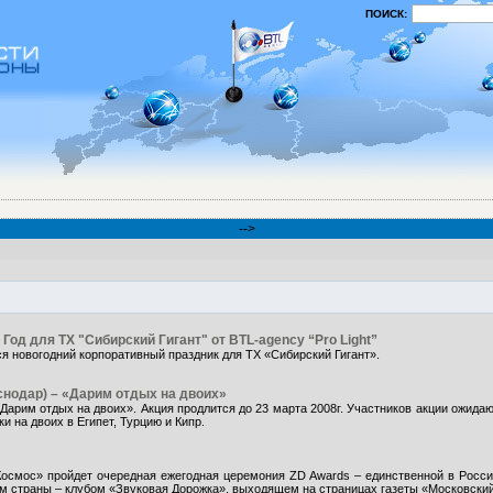
ПОИСК:
-->
Год для ТХ "Сибирский Гигант" от BTL-agency “Pro Light”
ся новогодний корпоративный праздник для ТХ «Сибирский Гигант».
аснодар) – «Дарим отдых на двоих»
 «Дарим отдых на двоих». Акция продлится до 23 марта 2008г. Участников акции ожида
и на двоих в Египет, Турцию и Кипр.
Космос» пройдет очередная ежегодная церемония ZD Awards – единственной в Росс
страны – клубом «Звуковая Дорожка», выходящем на страницах газеты «Московский 