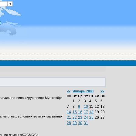
<<
Январь
2008
>>
Пн
Вт
Ср
Чт
Пт
Сб
Вс
естивальное пиво «Крушовице Мушкетёр»
1
2
3
4
5
6
7
8
9
10
11
12
13
14
15
16
17
18
19
20
а льготных условиях во всех магазинах
21
22
23
24
25
26
27
28
29
30
31
егающие лампы «КОСМОС»