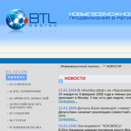
>
Информационный портал...
НОВОСТИ
НОВОСТИ
01 О ПРОЕКТЕ
23.01.2008
В «Колбасофф» на «Крушови
02 BTL ТЕРРИТОРИЯ
24 января по 9 февраля 2008 года в пивных р
приезжает в Москву. У вас есть две недели, ч
03 АРХИВ BTL НОВОСТЕЙ
Подробнее...
04 РОССИЙСКОЕ BTL
ПАРТНЕРСТВО
23.01.2008
Дельта Банк проводит совмес
Дельта Банк начинает реализацию совместной 
05 СОБЫТИЯ
сети.
Подробнее...
06 СТАТЬИ
23.01.2008
Эксперимент "КОСМОСа"
07 КНИЖНАЯ ПОЛКА
В Юго-Западном административном округе Мос