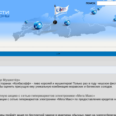
ПОИСК:
-->
це Мушкетёр»
есторанах «Колбасофф» - пиво королей и мушкетеров! Только раз в году чешское ф
тобы оценить присущую ему уникальную комбинацию моравских и богемских солодов.
тную акцию с сетью гипермаркетов электроники «Мега Макс»
акции с сетью гипермаркетов электроники «Мега Макс» по предоставлению кредитов н
квы пройдёт акция по бесплатной замене в квартирах обычных ламп на энергосбер