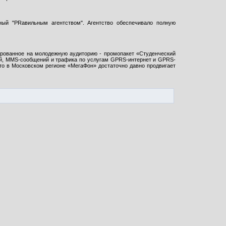
нный "PRавильным агентством". Агентство обеспечивало полную
ированное на молодежную аудиторию - промопакет «Студенческий
ий, MMS-сообщений и трафика по услугам GPRS-интернет и GPRS-
то в Московском регионе «МегаФон» достаточно давно продвигает