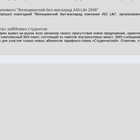
изовало "Венецианский бал-маскарад AIG Life 2008"
 прошел новогодний "Венецианский бал-маскарад компании AIG Life", организова
р» заMIXовал студентов
днях вывел на рынок всех регионов своего присутствия новое предложение, ориент
й комплексный MIX-пакет, состоящий из пакетов внутрисетевых минут, SMS-сообщен
 для участия только новых абонентов тарифного плана «Студенческий». Отметим, ч