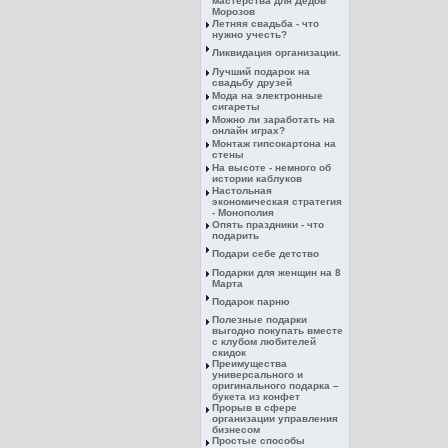
мастерства для Дедов
Морозов
Летняя свадьба - что
нужно учесть?
Ликвидация организации.
Лучший подарок на
свадьбу друзей
Мода на электронные
сигареты
Можно ли заработать на
онлайн играх?
Монтаж гипсокартона на
стены
На высоте - немного об
истории каблуков
Настольная
экономическая стратегия
- Монополия
Опять праздники - что
подарить
Подари себе детство
Подарки для женщин на 8
Марта
Подарок парню
Полезные подарки
выгодно покупать вместе
с клубом любителей
скидок
Преимущества
универсального и
оригинального подарка –
букета из конфет
Прорыв в сфере
организации управления
бизнесом
Простые способы