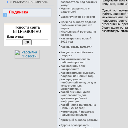
предназначаются
13 РЕКЛАМА НА ПОРТАЛЕ
разработала ряд важных
рисунков, напеча
услуг
Ждите праздников с
Одной из причи
Подписка
радостью!
сублимационной т
Заказ букетов в России
механическим во
непосредственно
Идеи по выбору подарка
агрессивных сред
любимой женщине к 8
Новости сайта
будет долго оста
марта
экземпляры, чтоб
BTLREGION.RU
Итальянский ресторан в
Москве.
Как встречать новый
2012 год
Как выбрать тамаду?
Как дарить особенные
подарки
Как оптимизировать
рабочий процесс
Как поднять себе
настроение?
Как правильно выбрать
подарок на Новый год?
Как придумать
необычный конкурс для
тожественных
мероприятий?
Какой внешний диск
использовать для
хранения рабочей
информации
Какой наряд выбрать на
Новый 2012 год?
Комплексный подход к
наружной рекламе
Критерий выбора работы
Курсы ораторского