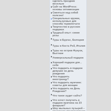
сделать праздник
веселым
Сайт на WordPress:
основы оптимизации
Смеяться над собой
полезно!
Специальные кружки,
используемые для
способа термопечати
Творчество в русских
подарках
Трудный опыт: синие
розы
Туры в Бургас, Болгария
Туры в Коста Рей, Италия
Туры на остров Фукуок,
Вьетнам
Универсальный подарок
Хороший подарок для...
себя
Что подарить в подарок
девушке на день
рождения
Что подарить
иностранцу?
Что подарить мужчине:
советы для женщин
Что подарить на День
Рождения?
Что такое аудит сайта?
Что хочет получить в
подарок мужчина на 23
февраля?
Шоу мыльных пузырей –
красочное представление