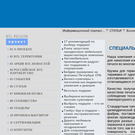
>
>
Информационный портал...
СТАТЬИ
Бизне
17 рекомендаций по
выбору подарка!
СПЕЦИАЛЬ
Puma запустила
01 О ПРОЕКТЕ
грандиозную мобильную
маркетинговую компанию
02 BTL ТЕРРИТОРИЯ
Наша компания с
Автомобильные
для нанесения из
производители радуют
03 АРХИВ BTL НОВОСТЕЙ
печати во многом
нас подарками и
сюрпризами
04 РОССИЙСКОЕ BTL
Кружки для терм
Бейджи гравировка на
ПАРТНЕРСТВО
тиражами от одно
флешках Петербург СПб
изготавливают
Бизнес-сувениры с
05 СОБЫТИЯ
отличающимся от 
логотипом как индикатор
уважения и доверия
06 СТАТЬИ
Качество получа
Веселые подарки
качеством печати
07 КНИЖНАЯ ПОЛКА
соблюдение техн
Выбираем интернет
температурного 
магазин сувениров
08 CООБЩЕСТВО
Выбрать подарок – это не
Стандартным типо
сложно
09 ТЕНДЕРЫ
цилиндрической ф
Глобус бар в подарок –
фабрик, поставл
самое экстравагантное
10 ПРОМОКАЛЬКУЛЯТОР
решение.
многие производ
Дарите любимым
фигурок разных 
11 СЕРТИФИКАЦИЯ
признания и
окрашена в разли
поздравления!
после того, как в
12 КОНТАКТЫ
Для сопровождения
поверхность сп
программ 1С фирма