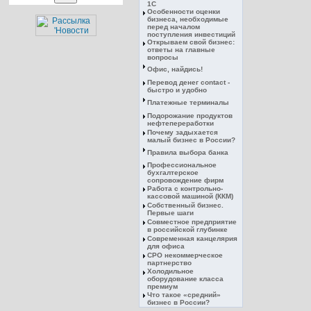
1С
Особенности оценки
бизнеса, необходимые
перед началом
поступления инвестиций
Открываем свой бизнес:
ответы на главные
вопросы
Офис, найдись!
Перевод денег contact -
быстро и удобно
Платежные терминалы
Подорожание продуктов
нефтепереработки
Почему задыхается
малый бизнес в России?
Правила выбора банка
Профессиональное
бухгалтерское
сопровождение фирм
Работа с контрольно-
кассовой машиной (ККМ)
Собственный бизнес.
Первые шаги
Совместное предприятие
в российской глубинке
Современная канцелярия
для офиса
СРО некоммерческое
партнерство
Холодильное
оборудование класса
премиум
Что такое «средний»
бизнес в России?