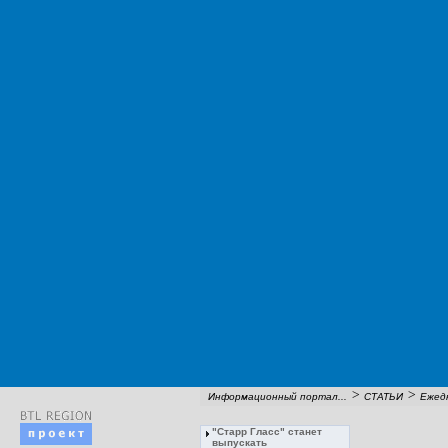
>
>
Информационный портал...
СТАТЬИ
Ежедн
"Старр Гласс" станет
выпускать