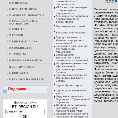
ОСОБ
автомобильные
01 О ПРОЕКТЕ
рассеиватели
VPS - хостинг, выгодно
02 BTL ТЕРРИТОРИЯ
Марочное предл
отличающийся от
рациональных вы
виртуального
03 АРХИВ BTL НОВОСТЕЙ
стратегии продв
Алюминиевые офисные
потенциальных к
перегородки и их
04 РОССИЙСКОЕ BTL
особенности
стоимость торгов
ПАРТНЕРСТВО
По этой причин
Букмекеры – кто они?
качественные ха
05 СОБЫТИЯ
способствовать 
Виктория и ее секреты
используют прог
06 СТАТЬИ
Городские новости
умеренную цену,
Иваново – из разных
Рациональные в
07 КНИЖНАЯ ПОЛКА
источников!
позволяющие прив
Грамотная организация
Торговую марку
08 CООБЩЕСТВО
бухгалтерских
идеологическим,
процессов.
удовольствие те
09 ТЕНДЕРЫ
Запрещенная
товара, произво
деятельность или
выделяют факторы
10 ПРОМОКАЛЬКУЛЯТОР
оптимальная экономия?
патриотизм, эко
Интернет-маркетинг как
аморальность.
эффективный
11 СЕРТИФИКАЦИЯ
инструмент развития
Психологическое
бизнеса
продукт более п
12 КОНТАКТЫ
Краткий курс лекций по
могут влиять раз
финансам, как шаг к
которое связано 
13 РЕКЛАМА НА ПОРТАЛЕ
успеху
Социальное удов
группы обществ
Курсы бухгалтеров
Подписка
потребностей н
Курсы управленческого
признанием поз
учета
формирование ин
Наружная реклама в
Культурное удов
Воронеже : "буквальные"
рынке. Торговые 
перемены.
Новости сайта
Особенности заправки
BTLREGION.RU
картриджей для
лазерного принтера
Особенности марочного
предложения продуктов