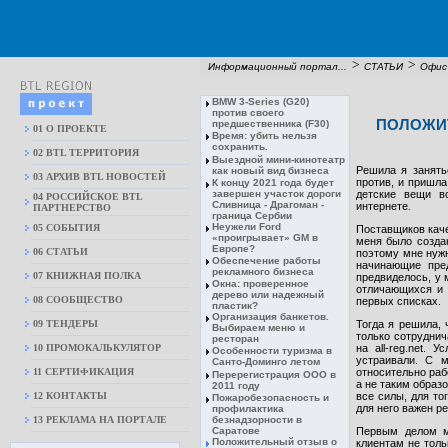
>
>
Информационный портал...
СТАТЬИ
Офис
BMW 3-Series (G20)
против своего
ПОЛОЖИТ
предшественника (F30)
01 О ПРОЕКТЕ
Время: убить нельзя
сохранить.
02 BTL ТЕРРИТОРИЯ
Выездной мини-кинотеатр
Решила я занять
как новый вид бизнеса
03 АРХИВ BTL НОВОСТЕЙ
против, и пришла
К концу 2021 года будет
завершен участок дороги
детские вещи в
04 РОССИЙСКОЕ BTL
Сливница - Драгоман -
интернете.
ПАРТНЕРСТВО
граница Сербии
Неужели Ford
05 СОБЫТИЯ
Поставщиков кач
«проигрывает» GM в
меня было созда
Европе?
06 СТАТЬИ
поэтому мне нужн
Обеспечение работы
начинающие пре
рекламного бизнеса
07 КНИЖНАЯ ПОЛКА
предвиделось, у 
Окна: проверенное
отличающихся и 
дерево или надежный
08 CООБЩЕСТВО
первых списках.
пластик?
Организация банкетов.
09 ТЕНДЕРЫ
Тогда я решила,
Выбираем меню и
только сотрудни
ресторан
10 ПРОМОКАЛЬКУЛЯТОР
на all-reg.net.
Особенности туризма в
устраивали. С 
Санто-Доминго летом
11 СЕРТИФИКАЦИЯ
относительно рабо
Перерегистрация ООО в
а не таким образ
2011 году
12 КОНТАКТЫ
все силы, для то
Пожаробезопасность и
для него важен ре
профилактика
13 РЕКЛАМА НА ПОРТАЛЕ
безнадзорности в
Саратове
Первым делом м
Положительный отзыв о
клиентам не толь