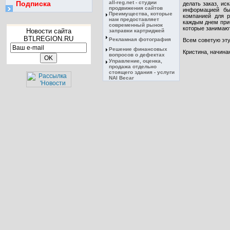
Подписка
all-reg.net - студии
делать заказ, ис
продвижения сайтов
информацией бы
Преимущества, которые
компанией для р
нам предоставляет
каждым днем приб
современный рынок
которые занимаю
Новости сайта
заправки картриджей
BTLREGION.RU
Рекламная фотография
Всем советую эту
Решение финансовых
Кристина, начин
вопросов о дефектах
Управление, оценка,
продажа отдельно
стоящего здания - услуги
NAI Becar