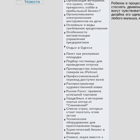
Организация вечеринок:
Ребенок в проце
что нужно, чтобы
стеснять движени
превратить хобби в
могут чувствоват
прибыльный бизнес?
Организовываем
дизайна его оде
электропитание
любого малыша, к
инструментов на даче
Основные и виды
требования кредитования
Особенности
автоматизации
управления
предприятием
Отдых в Одессе
Пакет как рекламная
площадка
Подбор гостиницы для
проведения отпуска
Преимущества покупки
товаров на iPelican
Профессиональный
перевод доступен всем
Распространение
художественной ковки
Рынок Forex: правила
успешной торговли
Свадебные и вечерние
платья оптом от
"Слановский"
Список стран, которые
стоит посетить этим
летом
Техническое
оборудование для
приготовления пиццы
Туристический бизнес в
Венеции
Учимся, играя вместе с