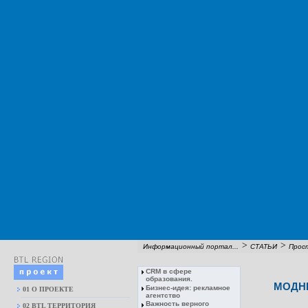
>
>
Информационный портал...
СТАТЬИ
Прост
CRM в сфере
образования.
МОДНЫ
Бизнес-идея: рекламное
01 О ПРОЕКТЕ
агентство
Важность верного
02 BTL ТЕРРИТОРИЯ