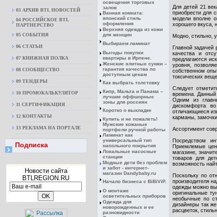
освещения торговых
Для детей 21 ве
залов
03 АРХИВ BTL НОВОСТЕЙ
приобрести для с
Ванная комната:
японский стиль
модели вполне о
04 РОССИЙСКОЕ BTL
оформления
хорошего вкуса, 
ПАРТНЕРСТВО
Верхняя одежда из кожи
05 СОБЫТИЯ
для женщин
Модно, стильно, 
Выбираем ламинат
06 СТАТЬИ
Главной задачей 
Выгоды покупки
качества и отсу
07 КНИЖНАЯ ПОЛКА
квартиры в Ирпене.
предлагаются ис
Женские элитные сумки –
уровня, позволя
гарантия качества по
08 CООБЩЕСТВО
собственном опыт
доступным ценам
токсических веще
09 ТЕНДЕРЫ
Как выбрать толстовку
Следует отметит
Кипр, Мальта и Панама –
10 ПРОМОКАЛЬКУЛЯТОР
времена. Данный 
лучшие оффшорные
Одним из главн
зоны для россиян
11 СЕРТИФИКАЦИЯ
дискомфорта в
Коротко о выкладке
отличающиеся из
12 КОНТАКТЫ
карманы, замочки
Купить и не пожалеть!
Мужские кожаные
13 РЕКЛАМА НА ПОРТАЛЕ
Ассортимент сов
портфели ручной работы
Ламинат как
универсальный тип
Посредством ин
Подписка
напольного покрытия
Приемлемые цены
Локальные насосные
магазине, значи
станции
товаров для дет
Модные дети без проблем
возможность най
и забот - интернет-
Новости сайта
магазин Dandybaby.ru
Поскольку по от
BTLREGION.RU
производителя на
Начало бизнеса с BiBiViP.
одежды можно вы
О монтаже
оригинальные ту
осветительных приборов
необычные по ст
Одежда для
дизайнеры так же
новорожденных и ее
расцветок, стиль
разновидности