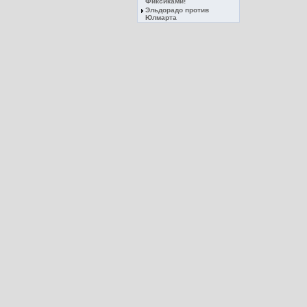
Фиксиками!
Эльдорадо против
Юлмарта