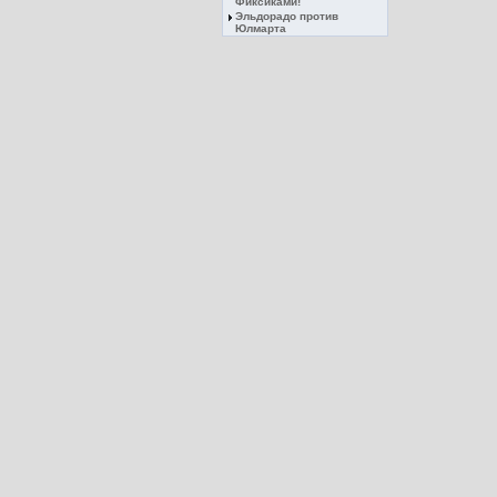
Фиксиками!
Эльдорадо против
Юлмарта