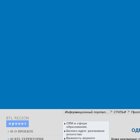
>
>
Информационный портал...
СТАТЬИ
Прост
CRM в сфере
образования.
ОД
Бизнес-идея: рекламное
01 О ПРОЕКТЕ
агентство
Важность верного
02 BTL ТЕРРИТОРИЯ
Кожа неизменно о