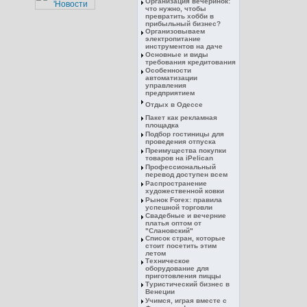
Организация вечеринок:
что нужно, чтобы
превратить хобби в
прибыльный бизнес?
Организовываем
электропитание
инструментов на даче
Основные и виды
требования кредитования
Особенности
автоматизации
управления
предприятием
Отдых в Одессе
Пакет как рекламная
площадка
Подбор гостиницы для
проведения отпуска
Преимущества покупки
товаров на iPelican
Профессиональный
перевод доступен всем
Распространение
художественной ковки
Рынок Forex: правила
успешной торговли
Свадебные и вечерние
платья оптом от
"Слановский"
Список стран, которые
стоит посетить этим
летом
Техническое
оборудование для
приготовления пиццы
Туристический бизнес в
Венеции
Учимся, играя вместе с