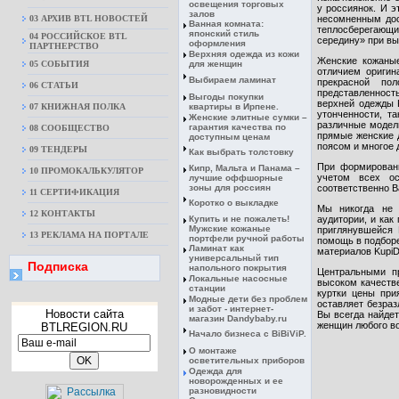
освещения торговых
у россиянок. И э
залов
03 АРХИВ BTL НОВОСТЕЙ
несомненным дос
Ванная комната:
теплосберегающи
японский стиль
04 РОССИЙСКОЕ BTL
середину» при вы
оформления
ПАРТНЕРСТВО
Верхняя одежда из кожи
Женские кожаные
05 СОБЫТИЯ
для женщин
отличием оригин
Выбираем ламинат
прекрасной по
06 СТАТЬИ
представленност
Выгоды покупки
верхней одежды K
07 КНИЖНАЯ ПОЛКА
квартиры в Ирпене.
утонченности, т
Женские элитные сумки –
различные модел
гарантия качества по
08 CООБЩЕСТВО
прямые женские 
доступным ценам
поясом и многое 
09 ТЕНДЕРЫ
Как выбрать толстовку
При формировани
Кипр, Мальта и Панама –
10 ПРОМОКАЛЬКУЛЯТОР
учетом всех ос
лучшие оффшорные
зоны для россиян
соответственно В
11 СЕРТИФИКАЦИЯ
Коротко о выкладке
Мы никогда не 
12 КОНТАКТЫ
Купить и не пожалеть!
аудитории, и как
Мужские кожаные
приглянувшейся 
13 РЕКЛАМА НА ПОРТАЛЕ
портфели ручной работы
помощь в подбор
Ламинат как
материалов KupiD
универсальный тип
Подписка
напольного покрытия
Центральными п
Локальные насосные
высоком качеств
станции
куртки цены при
Модные дети без проблем
оставляет безраз
и забот - интернет-
Новости сайта
Вы всегда найдет
магазин Dandybaby.ru
женщин любого во
BTLREGION.RU
Начало бизнеса с BiBiViP.
О монтаже
осветительных приборов
Одежда для
новорожденных и ее
разновидности