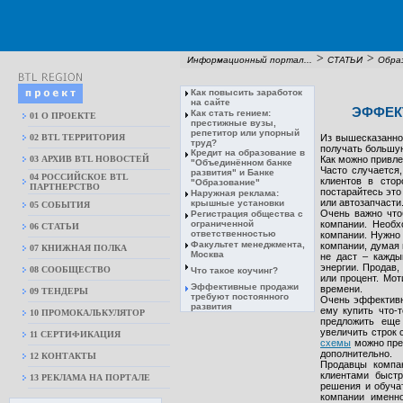
>
>
Информационный портал...
СТАТЬИ
Обра
Как повысить заработок
на сайте
ЭФФЕК
Как стать гением:
01 О ПРОЕКТЕ
престижные вузы,
репетитор или упорный
02 BTL ТЕРРИТОРИЯ
Из вышесказанног
труд?
получать большу
Кредит на образование в
03 АРХИВ BTL НОВОСТЕЙ
Как можно привле
"Объединённом банке
Часто случается
развития" и Банке
04 РОССИЙСКОЕ BTL
клиентов в стор
"Образование"
ПАРТНЕРСТВО
постарайтесь это
Наружная реклама:
или автозапчасти
крышные установки
05 СОБЫТИЯ
Очень важно что
Регистрация общества с
ограниченной
компании. Необх
06 СТАТЬИ
ответственностью
компании. Нужно 
Факультет менеджмента,
компании, думая 
07 КНИЖНАЯ ПОЛКА
Москва
не даст – кажды
энергии. Продав,
08 CООБЩЕСТВО
Что такое коучинг?
или процент. Мо
Эффективные продажи
времени.
09 ТЕНДЕРЫ
требуют постоянного
Очень эффективн
развития
ему купить что-
10 ПРОМОКАЛЬКУЛЯТОР
предложить еще 
увеличить строк 
11 СЕРТИФИКАЦИЯ
схемы
можно пред
дополнительно.
12 КОНТАКТЫ
Продавцы компа
клиентами быстр
13 РЕКЛАМА НА ПОРТАЛЕ
решения и обуча
компании именно