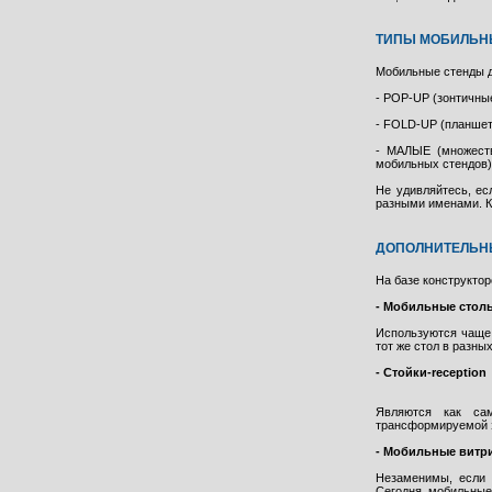
ТИПЫ МОБИЛЬН
Мобильные стенды д
- POP-UP (зонтичны
- FOLD-UP (планшет
- МАЛЫЕ (множеств
мобильных стендов)
Не удивляйтесь, ес
разными именами. К
ДОПОЛНИТЕЛЬНЫ
На базе конструкто
- Мобильные столы
Используются чаще 
тот же стол в разны
- Стойки-reception
Являются как са
трансформируемой 
- Мобильные витр
Незаменимы, если 
Сегодня мобильные