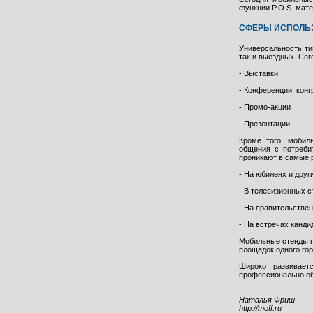
функции P.O.S. мате
СФЕРЫ ИСПОЛЬ
Универсальность ти
так и выездных. Се
- Выставки
- Конференции, кон
- Промо-акции
- Презентации
Кроме того, мобил
общения с потреби
проникают в самые 
- На юбилеях и дру
- В телевизионных с
- На правительстве
- На встречах канд
Мобильные стенды п
площадок одного гор
Широко развивает
профессионально о
Наталья Фриш
http://moff.ru