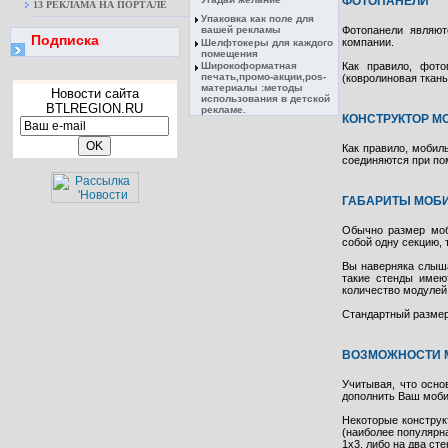
ФОТОПАНЕЛИ
13 РЕКЛАМА НА ПОРТАЛЕ
Упаковка как поле для
Фотопанели являют
вашей рекламы
Подписка
компании.
Шелфтокеры для каждого
помещения
Как правило, фото
Широкоформатная
печать,промо-акции,pos-
(ковролиновая ткань
материалы :методы
Новости сайта
использования в детской
BTLREGION.RU
рекламе.
КОНСТРУКТОР М
Как правило, мобил
соединяются при по
ГАБАРИТЫ МОБ
Обычно размер моб
собой одну секцию, 
Вы наверняка слышал
такие стенды имею
количество модулей 
Стандартный размер 
ВОЗМОЖНОСТИ 
Учитывая, что осно
дополнить Ваш моб
Некоторые конструк
(наиболее популярн
1х3, либо на два сте