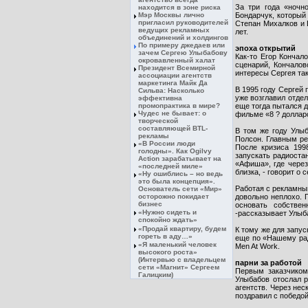
За три года «ночн
находится в зоне риска
Мэр Москвы лично
Бондарчук, который 
пригласил руководителей
Степан Михалков и 
ведущих рекламных
лет.
объединений и холдингов
По примеру джедаев или
эпоха открытий
зачем Сергею Улыбабову
Как-то Егор Кончал
окровавленный халат
сценарий, Кончалов
Президент Всемирной
интересы Сергея так
ассоциации агентств
маркетинга Майк Да
В 1995 году Сергей 
Сильва: Насколько
уже возглавил отдел
эффективна
промопрактика в мире?
еще тогда пытался д
Чудес не бывает: о
фильме «8 ? долларо
творческой
составляющей BTL-
В том же году Улыб
рекламы
Полсон. Главным ре
«В России люди
После кризиса 199
голодны». Как Ogilvy
запускать радиоста
Action зарабатывает на
«Афиша», где через
«последней миле»
близка, - говорит о 
«Ну ошиблись – но ведь
это была концепция».
Работая с рекламны
Основатель сети «Мир»
осторожно покидает
довольно неплохо. 
бизнес
основать собствен
«Нужно сидеть и
-рассказывает Улыб
спокойно ждать»
«Продай квартиру, будем
К тому же для запус
гореть в аду…»
еще по «Нашему рад
«Я маленький человек
Men At Work.
высокого роста»
(Интервью с владельцем
парни за работой
сети «Магнит» Сергеем
Первым заказчиком
Галицким)
Улыбабов отослал р
агентств. Через нес
поздравил с победой