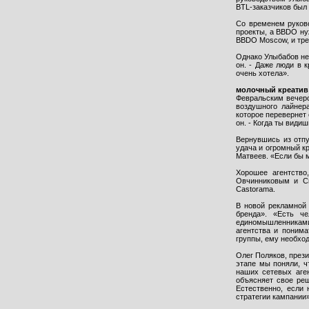
BTL-заказчиков был
Со временем руково
проекты, а BBDO нуж
BBDO Moscow, и тре
Однако Улыбабов не
он. - Даже люди в 
очень хотела».
молочный креатив
Февральским вечеро
воздушного лайнер
которое перевернет 
он. - Когда ты види
Вернувшись из отпу
удача и огромный к
Матвеев. «Если бы м
Хорошее агентство
Овчинниковым и См
Castorama.
В новой рекламной 
бренда». «Есть ч
единомышленниками.
агентства и понима
группы, ему необхо
Олег Поляков, прези
этапе мы поняли, ч
наших сетевых аген
объясняет свое реш
Естественно, если
стратегии кампании»