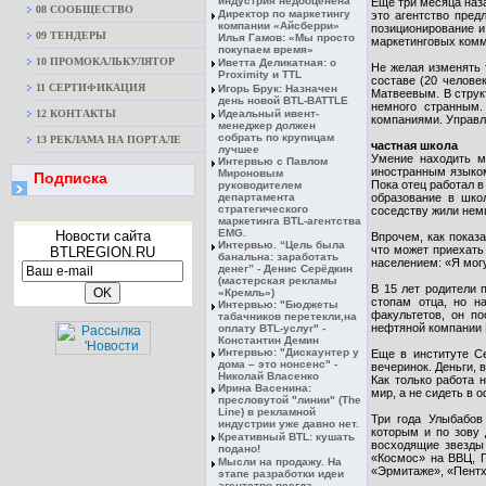
индустрия недооценена
Еще три месяца наза
08 CООБЩЕСТВО
Директор по маркетингу
это агентство пред
компании «Айсберри»
позиционирование и
09 ТЕНДЕРЫ
Илья Гамов: «Мы просто
маркетинговых комм
покупаем время»
10 ПРОМОКАЛЬКУЛЯТОР
Иветта Деликатная: о
Не желая изменять т
Proximity и TTL
составе (20 челов
11 СЕРТИФИКАЦИЯ
Игорь Брук: Назначен
Матвеевым. В струк
день новой BTL-BATTLE
немного странным.
12 КОНТАКТЫ
Идеальный ивент-
компаниями. Управл
менеджер должен
собрать по крупицам
13 РЕКЛАМА НА ПОРТАЛЕ
частная школа
лучшее
Умение находить м
Интервью с Павлом
иностранным языком
Мироновым
Подписка
Пока отец работал 
руководителем
департамента
образование в школ
стратегического
соседству жили нем
маркетинга BTL-агентства
EMG.
Новости сайта
Впрочем, как показ
Интервью. “Цель была
что может приехать
BTLREGION.RU
банальна: заработать
населением: «Я могу
денег” - Денис Серёдкин
(мастерская рекламы
В 15 лет родители 
«Кремль»)
стопам отца, но н
Интервью: "Бюджеты
факультетов, он п
табачников перетекли,на
нефтяной компании P
оплату BTL-услуг" -
Константин Демин
Интервью: "Дискаунтер у
Еще в институте С
дома – это нонсенс" -
вечеринок. Деньги, 
Николай Власенко
Как только работа 
Ирина Васенина:
мир, а не сидеть в 
пресловутой "линии" (The
Line) в рекламной
Три года Улыбабов
индустрии уже давно нет.
которым и по зову 
Креативный BTL: кушать
восходящие звезды 
подано!
«Космос» на ВВЦ, 
Мысли на продажу. На
«Эрмитаже», «Пентх
этапе разработки идеи
агентство всегда