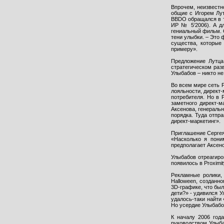
Впрочем, неизвестн
общие с Игорем Лут
BBDO обращался в т
ИР № 5‘2006). А д
гениальный фильм. 
тени улыбки. – Это 
существа, которые
примеру».
Предложение Лутца
стратегическом разв
Улыбабов – никто не
Во всем мире сеть P
лояльности, директ-
потребителя. Но в 
заметного директ-м
Аксенова, генеральн
порядка. Туда отпр
директ-маркетинг».
Приглашение Сергея 
«Насколько я пони
предполагает Аксен
Улыбабов отреагиро
появилось в Proximit
Рекламные ролики,
Halloween, созданно
3D-графике, что был
дети?» - удивился У
удалось-таки найти
Но усердие Улыбабо
К началу 2006 года
руководством Улыбаб