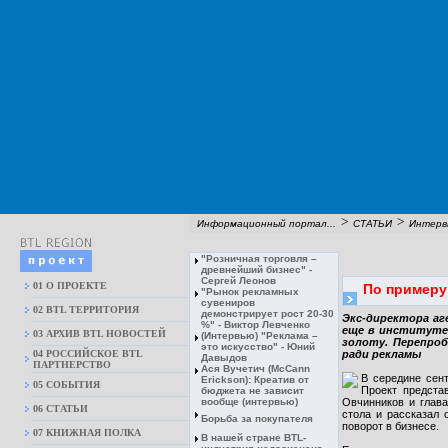
>
>
Информационный портал...
СТАТЬИ
Интерв
"Розничная торговля –
древнейший бизнес" -
Сергей Леонов
01 О ПРОЕКТЕ
По примеру
"Рынок рекламных
сувениров
02 BTL ТЕРРИТОРИЯ
демонстрирует рост 20-30
Экс-директора аг
%" - Виктор Левченко
еще в институте
03 АРХИВ BTL НОВОСТЕЙ
(Интервью) "Реклама –
золоту. Перепроб
это искусство" - Юний
04 РОССИЙСКОЕ BTL
ради рекламы
Давыдов
ПАРТНЕРСТВО
Ася Вучетич (McCann
В середине сент
Erickson): Креатив от
05 СОБЫТИЯ
Проект предста
бюджета не зависит
вообще (интервью)
Овчинников и глав
06 СТАТЬИ
стола и рассказал 
Борьба за покупателя
поворот в бизнесе.
07 КНИЖНАЯ ПОЛКА
В нашей стране BTL-