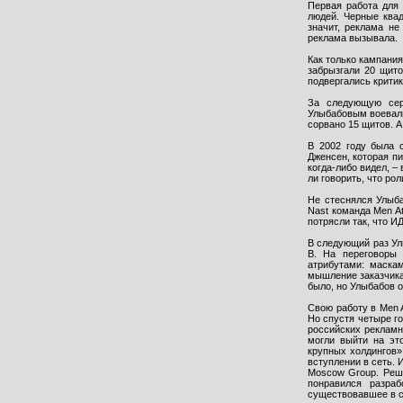
Первая работа для
людей. Черные квад
значит, реклама не
реклама вызывала.
Как только кампани
забрызгали 20 щито
подвергались критик
За следующую сер
Улыбабовым воевали
сорвано 15 щитов. А
В 2002 году была 
Дженсен, которая п
когда-либо видел, –
ли говорить, что ро
Не стеснялся Улыба
Nast команда Men A
потрясли так, что И
В следующий раз Ул
B. На переговоры 
атрибутами: маска
мышление заказчика
было, но Улыбабов о
Свою работу в Men A
Но спустя четыре г
российских рекламн
могли выйти на это
крупных холдингов»
вступлении в сеть.
Moscow Group. Реш
понравился разраб
существовавшее в с