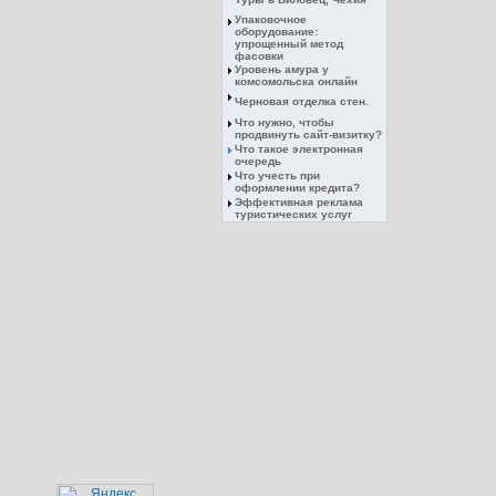
Упаковочное
оборудование:
упрощенный метод
фасовки
Уровень амура у
комсомольска онлайн
Черновая отделка стен.
Что нужно, чтобы
продвинуть сайт-визитку?
Что такое электронная
очередь
Что учесть при
оформлении кредита?
Эффективная реклама
туристических услуг