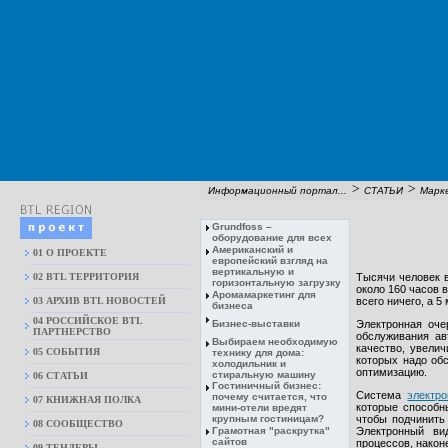
>
>
Информационный портал...
СТАТЬИ
Марк
Grundfoss –
оборудование для всех
Американский и
01 О ПРОЕКТЕ
европейский взгляд на
вертикальную и
02 BTL ТЕРРИТОРИЯ
Тысячи человек в
горизонтальную загрузку
около 160 часов 
Аромамаркетинг для
03 АРХИВ BTL НОВОСТЕЙ
всего ничего, а 
бизнеса
04 РОССИЙСКОЕ BTL
Бизнес-выставки
Электронная оче
ПАРТНЕРСТВО
обслуживания ав
Выбираем необходимую
качество, увелич
05 СОБЫТИЯ
технику для дома:
которых надо об
холодильник и
оптимизацию.
стиральную машину
06 СТАТЬИ
Гостиничный бизнес:
Система
электр
почему считается, что
07 КНИЖНАЯ ПОЛКА
которые способн
мини-отели вредят
крупным гостиницам?
чтобы подчинить
08 CООБЩЕСТВО
Грамотная "раскрутка"
Электронный ви
сайтов
процессов, након
09 ТЕНДЕРЫ