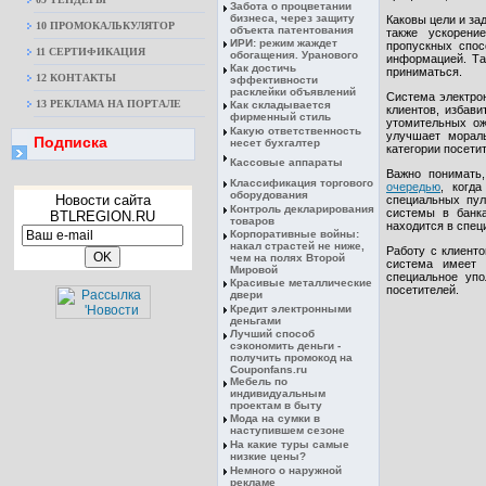
Забота о процветании
бизнеса, через защиту
Каковы цели и за
10 ПРОМОКАЛЬКУЛЯТОР
объекта патентования
также ускорени
ИРИ: режим жаждет
пропускных спос
11 СЕРТИФИКАЦИЯ
обогащения. Уранового
информацией. Та
Как достичь
приниматься.
12 КОНТАКТЫ
эффективности
расклейки объявлений
Система электро
13 РЕКЛАМА НА ПОРТАЛЕ
Как складывается
клиентов, избави
фирменный стиль
утомительных ож
Какую ответственность
улучшает мораль
Подписка
несет бухгалтер
категории посети
Кассовые аппараты
Важно понимать
Классификация торгового
очередью
, когд
оборудования
Новости сайта
специальных пул
Контроль декларирования
системы в банка
BTLREGION.RU
товаров
находится в спец
Корпоративные войны:
накал страстей не ниже,
Работу с клиент
чем на полях Второй
система имеет 
Мировой
специальное уп
Красивые металлические
посетителей.
двери
Кредит электронными
деньгами
Лучший способ
сэкономить деньги -
получить промокод на
Couponfans.ru
Мебель по
индивидуальным
проектам в быту
Мода на сумки в
наступившем сезоне
На какие туры самые
низкие цены?
Немного о наружной
рекламе