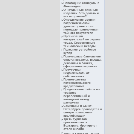
Новогодние каникулы в
Финляндии
О неудачных вязаных
изделиях. Что делать и
как исправить?
Определение уровня
потребительской
удовлеторенности с
помощью привлечения
тайного покупателя
Организация
инструктажей по охране
труда. Современные
технологии и методы
Полезное устройство -
кулер
Популярные банковские
услуги: кредиты, вклады,
депозиты в банках,
оформление карточек
Посуточная
недвижимость от
собственника
Преимущества
потребительского
кредитования
Продвижение сайтов по
трафику –
перспективный и
выгодный метод
раскрутки
Семинары в Санкт-
Петербурге проводятся в
центре повышения
квалификации
Треть туристов,
приезжающих в
Болгарию, бронируют
отели онлайн
Туры в Биловец, Чехия