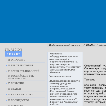
>
>
Информационный портал...
СТАТЬИ
Марк
Grundfoss –
оборудование для всех
Американский и
01 О ПРОЕКТЕ
европейский взгляд на
вертикальную и
02 BTL ТЕРРИТОРИЯ
Современный тури
горизонтальную загрузку
Он не поедет куд
Аромамаркетинг для
03 АРХИВ BTL НОВОСТЕЙ
еще и не хуже п
бизнеса
исключительно ни
04 РОССИЙСКОЕ BTL
Бизнес-выставки
ПАРТНЕРСТВО
Таиланд
Выбираем необходимую
05 СОБЫТИЯ
технику для дома:
Это очень любим
холодильник и
услуг приезжим, 
стиральную машину
06 СТАТЬИ
вкусную еду, мо
Гостиничный бизнес:
отпуск в чужой с
почему считается, что
07 КНИЖНАЯ ПОЛКА
предлагают мног
мини-отели вредят
крупным гостиницам?
суметь продать 
08 CООБЩЕСТВО
Грамотная "раскрутка"
туристу, который 
сайтов
09 ТЕНДЕРЫ