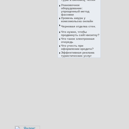
Упаковочное
оборудование:
упрощенный метод
фасовки
Уровень амура у
комсомольска онлайн
Черновая отделка стен.
Что нужно, чтобы
продвинуть сайт-визитку?
Что такое электронная
очередь
Что учесть при
оформлении кредита?
Эффективная реклама
туристических услуг