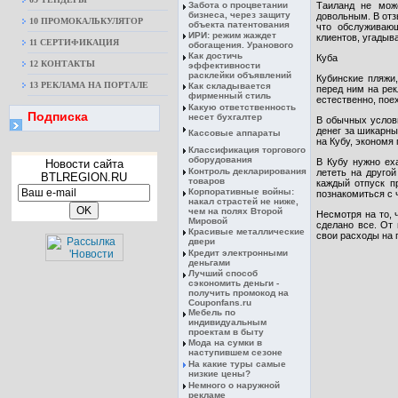
Забота о процветании
Таиланд не може
бизнеса, через защиту
довольным. В отз
10 ПРОМОКАЛЬКУЛЯТОР
объекта патентования
что обслуживающ
ИРИ: режим жаждет
клиентов, угадыв
11 СЕРТИФИКАЦИЯ
обогащения. Уранового
Как достичь
Куба
12 КОНТАКТЫ
эффективности
расклейки объявлений
Кубинские пляжи
13 РЕКЛАМА НА ПОРТАЛЕ
Как складывается
перед ним на рек
фирменный стиль
естественно, пое
Какую ответственность
Подписка
несет бухгалтер
В обычных услови
денег за шикарны
Кассовые аппараты
на Кубу, экономя
Классификация торгового
оборудования
В Кубу нужно еха
Новости сайта
Контроль декларирования
лететь на другой
BTLREGION.RU
товаров
каждый отпуск п
Корпоративные войны:
познакомиться с
накал страстей не ниже,
чем на полях Второй
Несмотря на то, 
Мировой
сделано все. От 
Красивые металлические
свои расходы на 
двери
Кредит электронными
деньгами
Лучший способ
сэкономить деньги -
получить промокод на
Couponfans.ru
Мебель по
индивидуальным
проектам в быту
Мода на сумки в
наступившем сезоне
На какие туры самые
низкие цены?
Немного о наружной
рекламе