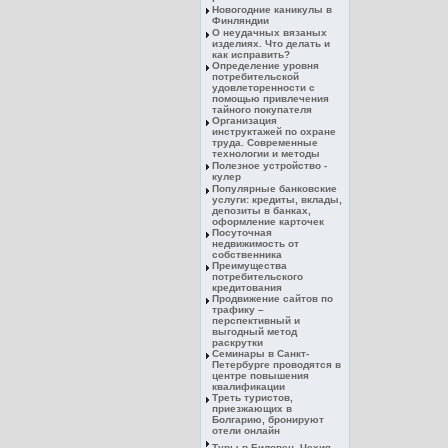
Новогодние каникулы в
Финляндии
О неудачных вязаных
изделиях. Что делать и
как исправить?
Определение уровня
потребительской
удовлеторенности с
помощью привлечения
тайного покупателя
Организация
инструктажей по охране
труда. Современные
технологии и методы
Полезное устройство -
кулер
Популярные банковские
услуги: кредиты, вклады,
депозиты в банках,
оформление карточек
Посуточная
недвижимость от
собственника
Преимущества
потребительского
кредитования
Продвижение сайтов по
трафику –
перспективный и
выгодный метод
раскрутки
Семинары в Санкт-
Петербурге проводятся в
центре повышения
квалификации
Треть туристов,
приезжающих в
Болгарию, бронируют
отели онлайн
Туры в Биловец, Чехия