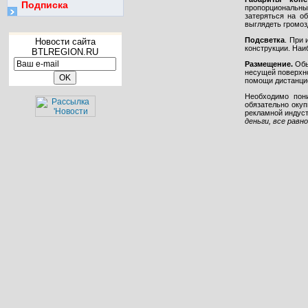
Подписка
пропорциональн
затеряться на о
выглядеть громоз
Подсветка
. При
Новости сайта
конструкции. Наи
BTLREGION.RU
Размещение.
Обы
несущей поверхно
помощи дистанцио
Необходимо пон
обязательно окуп
рекламной индуст
деньги, все равн