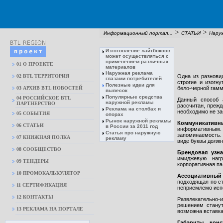
>
>
Информационный портал...
СТАТЬИ
Нару
Изготовление лайтбоксов
может осуществляться с
применением различных
01 О ПРОЕКТЕ
материалов
Наружная реклама
02 BTL ТЕРРИТОРИЯ
Одна из разнови
глазами потребителей
строгие и изогн
Полезные идеи для
03 АРХИВ BTL НОВОСТЕЙ
бело-черной гамм
вывесок
Популярные средства
04 РОССИЙСКОЕ BTL
Данный способ а
наружной рекламы
ПАРТНЕРСТВО
рассчитан, прежд
Реклама на столбах и
необходимо не за
05 СОБЫТИЯ
опорах
Рынок наружной рекламы
Коммуникативн
06 СТАТЬИ
в России за 2011 год
информативным. И
Статья про наружную
запоминаемость. 
07 КНИЖНАЯ ПОЛКА
рекламу
виде буквы должн
08 CООБЩЕСТВО
Брендовая узна
имиджевую нагр
09 ТЕНДЕРЫ
корпоративная па
10 ПРОМОКАЛЬКУЛЯТОР
Ассоциативный
подходящая по с
11 СЕРТИФИКАЦИЯ
неприемлемо испо
12 КОНТАКТЫ
Развлекательно-
решением станут
13 РЕКЛАМА НА ПОРТАЛЕ
возможна вставка
Габариты конс