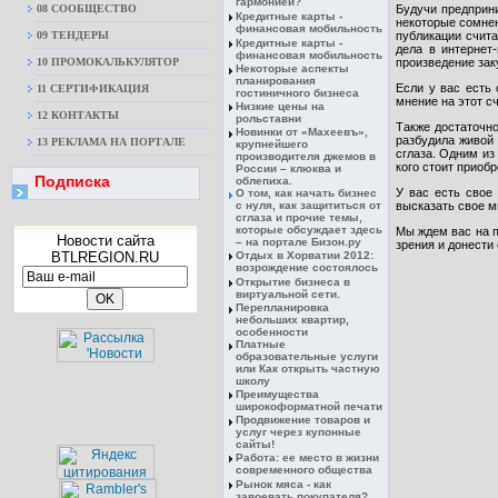
гармонией?
08 CООБЩЕСТВО
Будучи предприни
Кредитные карты -
некоторые сомнен
финансовая мобильность
09 ТЕНДЕРЫ
публикации счита
Кредитные карты -
дела в интернет
финансовая мобильность
10 ПРОМОКАЛЬКУЛЯТОР
произведение зак
Некоторые аспекты
планирования
Если у вас есть 
11 СЕРТИФИКАЦИЯ
гостиничного бизнеса
мнение на этот с
Низкие цены на
12 КОНТАКТЫ
рольставни
Также достаточно
Новинки от «Махеевъ»,
разбудила живой 
13 РЕКЛАМА НА ПОРТАЛЕ
крупнейшего
сглаза. Одним из
производителя джемов в
кого стоит приоб
России – клюква и
Подписка
облепиха.
У вас есть свое
О том, как начать бизнес
с нуля, как защититься от
высказать свое м
сглаза и прочие темы,
которые обсуждает здесь
Мы ждем вас на п
Новости сайта
– на портале Бизон.ру
зрения и донести
BTLREGION.RU
Отдых в Хорватии 2012:
возрождение состоялось
Открытие бизнеса в
виртуальной сети.
Перепланировка
небольших квартир,
особенности
Платные
образовательные услуги
или Как открыть частную
школу
Преимущества
широкоформатной печати
Продвижение товаров и
услуг через купонные
сайты!
Работа: ее место в жизни
современного общества
Рынок мяса - как
завоевать покупателя?