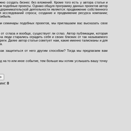
но создать бизнес без вложений. Кроме того есть у автора статьи и
ям подобные проекты. Однако общую программу данных проектов автор
редпринимательской деятельности является: продвижение собственного
я исследований спроса; создание и продвижение ресурса компании;
прибыль.
 или семинары подобных проектов, мы приглашаем вас высказать свое
от сглаза и вообще, существует ли сглаз. Автор публикации, которая
а люди старались оградить себя и своих близких от так называемого
еги. Далее автор статьи советует нам, какие именно талисманы и для
а.
 как защититься от него другим способом? Тогда мы предлагаем вам
д на то или иное событие, тем больше мы хотим услышать вашу точку
тинг:
0