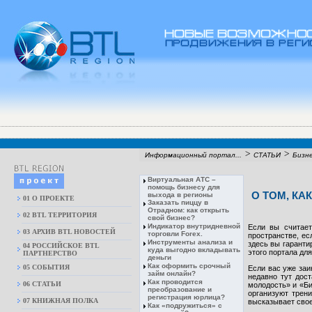
>
>
Информационный портал...
СТАТЬИ
Бизн
Виртуальная АТС –
помощь бизнесу для
О ТОМ, КА
выхода в регионы
01 О ПРОЕКТЕ
Заказать пиццу в
Отрадном: как открыть
02 BTL ТЕРРИТОРИЯ
свой бизнес?
Индикатор внутридневной
Если вы считает
03 АРХИВ BTL НОВОСТЕЙ
торговли Forex.
пространстве, ес
Инструменты анализа и
здесь вы гаранти
04 РОССИЙСКОЕ BTL
куда выгодно вкладывать
этого портала дл
ПАРТНЕРСТВО
деньги
Как оформить срочный
05 СОБЫТИЯ
Если вас уже заи
займ онлайн?
недавно тут дос
Как проводится
06 СТАТЬИ
молодость» и «Би
преобразование и
организуют трен
регистрация юрлица?
07 КНИЖНАЯ ПОЛКА
высказывает свое
Как «подружиться» с