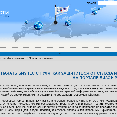
ПОИСК:
-->
>
ес профессионалов
О том, как начать...
К НАЧАТЬ БИЗНЕС С НУЛЯ, КАК ЗАЩИТИТЬСЯ ОТ СГЛАЗА
– НА ПОРТАЛЕ БИЗОН.
е себя неординарным человеком, если вас интересуют свежие новости и самые 
ли необычная точка зрения на привычные вещи – это то, что вызывает у вас живой и
рованно найдете для себя массу полезной и интересной информации и даже, вполне 
я людей со своим мнением на решительно все аспекты современной жизни.
нтересовал портал Бизон.RU и вы хотите более подробно узнать о тематике публикаций
таточно живо пользователями обсуждалась тема, можно или нельзя начать бизнес с
знес клуб». Как, вы еще не слышали таких терминов и даже примерно не представляете
инги и семинары для людей, желающих создать бизнес с минимальными финансовы
 мнение на счет подобных тренингов и даже делится опытом своей предпринимательс