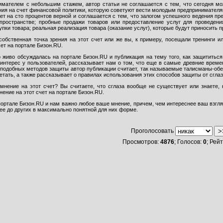
мателем с небольшим стажем, автор статьи не соглашается с тем, что сегодня мож
ия на счет финансовой политики, которую советуют вести молодым предпринимател
ет на сто процентов верной и соглашается с тем, что залогом успешного ведения п
-пространстве; пробные продажи товаров или предоставление услуг для проведени
упки товара; реальная реализация товара (оказание услуг), которые будут приносить 
собственная точка зрения на этот счет или же вы, к примеру, посещали тренинги
чет на портале Бизон.RU.
 живо обсуждалась на портале Бизон.RU и публикация на тему того, как защититься 
интерес у пользователей, рассказывает нам о том, что еще в самые древние времен
 подобных методов защиты автор публикации считает, так называемые талисманы-обер
ретать, а также рассказывает о правилах использования этих способов защиты от сглаз
 мнение на этот счет? Вы считаете, что сглаза вообще не существует или знаете,
нение на этот счет на портале Бизон.RU.
ортале Бизон.RU и нам важно любое ваше мнение, причем, чем интереснее ваш взгля
 ее до других в максимально понятной для них форме.
Проголосовать
Просмотров:
4876
; Голосов:
0
; Рей