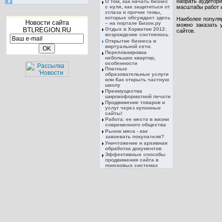
набрать аудитори
О том, как начать бизнес
с нуля, как защититься от
масштабы работ и
сглаза и прочие темы,
которые обсуждает здесь
Наиболее популяр
Новости сайта
– на портале Бизон.ру
можно заказать у
BTLREGION.RU
Отдых в Хорватии 2012:
сайтов.
возрождение состоялось
Открытие бизнеса в
виртуальной сети.
Перепланировка
небольших квартир,
особенности
Платные
образовательные услуги
или Как открыть частную
школу
Преимущества
широкоформатной печати
Продвижение товаров и
услуг через купонные
сайты!
Работа: ее место в жизни
современного общества
Рынок мяса - как
завоевать покупателя?
Уничтожение и архивная
обработка документов
Эффективные способы
продвижения сайта в
поисковых системах