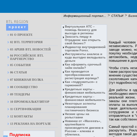
>
>
Информационный портал...
СТАТЬИ
Бизн
Виртуальная АТС –
помощь бизнесу для
выхода в регионы
01 О ПРОЕКТЕ
Заказать пиццу в
Отрадном: как открыть
02 BTL ТЕРРИТОРИЯ
Каждый человек
свой бизнес?
независимость. 
Индикатор внутридневной
03 АРХИВ BTL НОВОСТЕЙ
заводе можно, н
торговли Forex.
покупку необходи
Инструменты анализа и
04 РОССИЙСКОЕ BTL
автомобиль, нед
куда выгодно вкладывать
ПАРТНЕРСТВО
повышение в долж
деньги
Как оформить срочный
05 СОБЫТИЯ
займ онлайн?
Чтобы стать нез
Как проводится
также распростран
06 СТАТЬИ
преобразование и
мнению существен
регистрация юрлица?
сколотивших капи
07 КНИЖНАЯ ПОЛКА
Как «подружиться» с
(тут подробности)
гармонией?
08 CООБЩЕСТВО
Кредитные карты -
Для работы в од
финансовая мобильность
необходимо иметь
09 ТЕНДЕРЫ
Кредитные карты -
реальной жизни,
финансовая мобильность
заказы они плат
10 ПРОМОКАЛЬКУЛЯТОР
Некоторые аспекты
оплаты за выпол
планирования
такая деятельн
11 СЕРТИФИКАЦИЯ
гостиничного бизнеса
сотрудником и 
Низкие цены на
отправляться в "
12 КОНТАКТЫ
рольставни
так как собствен
Новинки от «Махеевъ»,
13 РЕКЛАМА НА ПОРТАЛЕ
крупнейшего
Самый простой сп
производителя джемов в
раскрутить. Рек
России – клюква и
Подписка
методов такой де
облепиха.