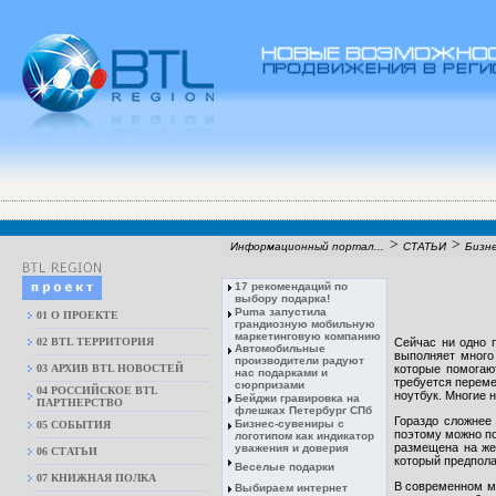
>
>
Информационный портал...
СТАТЬИ
Бизне
17 рекомендаций по
выбору подарка!
Puma запустила
01 О ПРОЕКТЕ
грандиозную мобильную
маркетинговую компанию
02 BTL ТЕРРИТОРИЯ
Сейчас ни одно 
Автомобильные
выполняет много
производители радуют
03 АРХИВ BTL НОВОСТЕЙ
которые помогаю
нас подарками и
требуется переме
сюрпризами
04 РОССИЙСКОЕ BTL
ноутбук. Многие н
Бейджи гравировка на
ПАРТНЕРСТВО
флешках Петербург СПб
Гораздо сложнее
Бизнес-сувениры с
05 СОБЫТИЯ
поэтому можно по
логотипом как индикатор
размещена на же
уважения и доверия
06 СТАТЬИ
который предпола
Веселые подарки
07 КНИЖНАЯ ПОЛКА
В современном м
Выбираем интернет