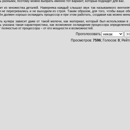
ь разными, поэтому можно выбрать именно тот вариант, который подойдет для вас.
ит из множества деталей. Наверняка каждый слышал звук так называемого вентилят
и не перегревались и не выходили из строя. Таким образом, для того, чтобы ваше об
Он должен хорошо охлаждать процессор и при этом работать, создавая как можно ме
ь кулера зависит даже от такой мелочи, как материал, который был использован в 
ь указана такая характеристика, как возможное охлаждение процессора определенной
т полностью от процессора – от его мощности и возможностей.
Проголосовать
Просмотров:
7596
; Голосов:
0
; Рейт