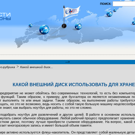
ПОИСК:
-->
>
с-рубрика
Какой внешний диск...
КАКОЙ ВНЕШНИЙ ДИСК ИСПОЛЬЗОВАТЬ ДЛЯ ХРАН
предприятие не может обойтись без современных технологий, то есть без компьюте
 функций. Таким образом, к примеру, для бухгалтера он является незаменимым 
т выполнять те или иные задачи. Таким образом, на выполнение работы требует
щать, но это не возможно, ведь носить с собой такую большую машину нецелесообраз
е знают, как выбрать ноутбук для работы, но это не сложно.
 подобрать ноутбук для развлечений и других целей. В работе в основном использ
купать самое обычное оборудование. Любой рабочий процесс предполагает хранение
стком диске, поэтому лучше приобрести съемное оборудование. На вопрос, какой в
гает многоразовую запись и имеет большой объем памяти.
ире активно используется флеш-накопитель. Он представляет собой маленькую дета