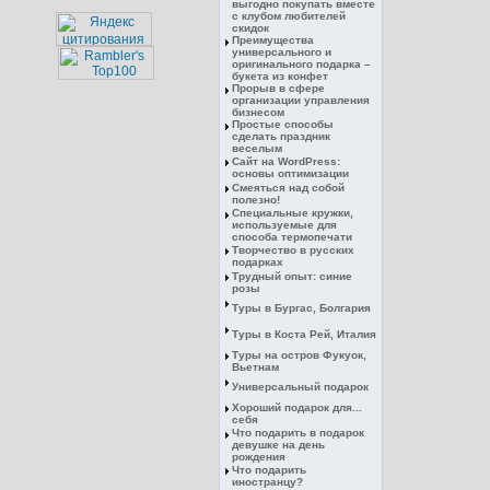
выгодно покупать вместе
с клубом любителей
скидок
Преимущества
универсального и
оригинального подарка –
букета из конфет
Прорыв в сфере
организации управления
бизнесом
Простые способы
сделать праздник
веселым
Сайт на WordPress:
основы оптимизации
Смеяться над собой
полезно!
Специальные кружки,
используемые для
способа термопечати
Творчество в русских
подарках
Трудный опыт: синие
розы
Туры в Бургас, Болгария
Туры в Коста Рей, Италия
Туры на остров Фукуок,
Вьетнам
Универсальный подарок
Хороший подарок для...
себя
Что подарить в подарок
девушке на день
рождения
Что подарить
иностранцу?