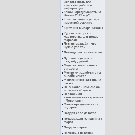
использовать для
хранения рабочей
информации
Какой наряд выбрать на
Новый 2012 год?
Комплексный подход к
наружной рекламе
Критерий выбора работы
Курсы ораторского
мастерства для Дедов
Морозов
Летняя свадьба - что
нужно учесть?
Ликвидация организации.
Лучший подарок на
свадьбу друзей
Мода на электронные
сигареты
Можно ли заработать на
онлайн играх?
Монтаж гипсокартона на
стены
На высоте - немного об
истории каблуков
Настольная
экономическая стратегия
- Монополия
Опять праздники - что
подарить
Подари себе детство
Подарки для женщин на 8
Марта
Подарок парню
Полезные подарки