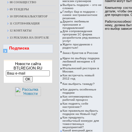
памяти могут быт
магазин сувениров
08 CООБЩЕСТВО
Выбрать подарок – это не
Компьютер состо
сложно
09 ТЕНДЕРЫ
детали, чтобы он
Глобус бар в подарок –
для процессора. 
самое экстравагантное
10 ПРОМОКАЛЬКУЛЯТОР
решение.
Дарите любимым
Работоспособност
11 СЕРТИФИКАЦИЯ
признания и
нему, должна быт
поздравления!
его выбор зависи
12 КОНТАКТЫ
Для сопровождения
программ 1С фирма
13 РЕКЛАМА НА ПОРТАЛЕ
разработала ряд важных
услуг
Ждите праздников с
Подписка
радостью!
Заказ букетов в России
Идеи по выбору подарка
любимой женщине к 8
Новости сайта
марта
BTLREGION.RU
Итальянский ресторан в
Москве.
Как встречать новый
2012 год
Как выбрать тамаду?
Как дарить особенные
подарки
Как оптимизировать
рабочий процесс
Как поднять себе
настроение?
Как правильно выбрать
подарок на Новый год?
Как придумать
необычный конкурс для
тожественных
мероприятий?
Какой внешний диск