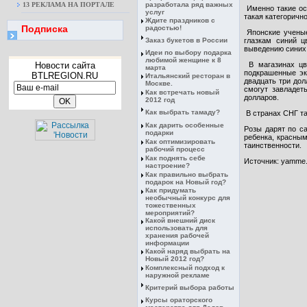
13 РЕКЛАМА НА ПОРТАЛЕ
разработала ряд важных
Именно такие осо
услуг
такая категоричн
Ждите праздников с
Подписка
радостью!
Японские ученые
Заказ букетов в России
глазкам синий ц
выведению синих 
Идеи по выбору подарка
любимой женщине к 8
Новости сайта
В магазинах цв
марта
подкрашенные эк
BTLREGION.RU
Итальянский ресторан в
двадцать три дол
Москве.
смогут завладет
Как встречать новый
долларов.
2012 год
Как выбрать тамаду?
В странах СНГ та
Как дарить особенные
Розы дарят по с
подарки
ребенка, красны
Как оптимизировать
таинственности.
рабочий процесс
Как поднять себе
Источник: yamme.
настроение?
Как правильно выбрать
подарок на Новый год?
Как придумать
необычный конкурс для
тожественных
мероприятий?
Какой внешний диск
использовать для
хранения рабочей
информации
Какой наряд выбрать на
Новый 2012 год?
Комплексный подход к
наружной рекламе
Критерий выбора работы
Курсы ораторского