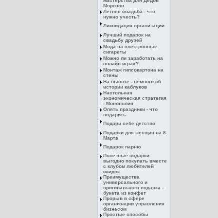
мастерства для Дедов
Морозов
Летняя свадьба - что
нужно учесть?
Ликвидация организации.
Лучший подарок на
свадьбу друзей
Мода на электронные
сигареты
Можно ли заработать на
онлайн играх?
Монтаж гипсокартона на
стены
На высоте - немного об
истории каблуков
Настольная
экономическая стратегия
- Монополия
Опять праздники - что
подарить
Подари себе детство
Подарки для женщин на 8
Марта
Подарок парню
Полезные подарки
выгодно покупать вместе
с клубом любителей
скидок
Преимущества
универсального и
оригинального подарка –
букета из конфет
Прорыв в сфере
организации управления
бизнесом
Простые способы