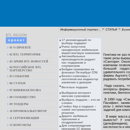
>
>
Информационный портал...
СТАТЬИ
Бизне
17 рекомендаций по
выбору подарка!
Puma запустила
01 О ПРОЕКТЕ
грандиозную мобильную
маркетинговую компанию
02 BTL ТЕРРИТОРИЯ
Генетики не раз 
Автомобильные
такие розы выращ
производители радуют
03 АРХИВ BTL НОВОСТЕЙ
«Сантори». Около
нас подарками и
компании позволи
сюрпризами
04 РОССИЙСКОЕ BTL
большой гордос
Бейджи гравировка на
ПАРТНЕРСТВО
удивительного со
флешках Петербург СПб
фирмы Ацухито Ос
Бизнес-сувениры с
05 СОБЫТИЯ
радовать потреби
логотипом как индикатор
уважения и доверия
06 СТАТЬИ
Надо сказать, чт
Веселые подарки
интересы фирмы,
07 КНИЖНАЯ ПОЛКА
генетики, биотех
Выбираем интернет
магазин сувениров
08 CООБЩЕСТВО
В 1990 году «Са
Выбрать подарок – это не
Пасифик», заним
сложно
09 ТЕНДЕРЫ
розы с лепесткам
Глобус бар в подарок –
самое экстравагантное
задачей для комп
10 ПРОМОКАЛЬКУЛЯТОР
решение.
Дарите любимым
В мире масса ра
11 СЕРТИФИКАЦИЯ
признания и
вывести? У это
поздравления!
(дельфинидина),
12 КОНТАКТЫ
Для сопровождения
кислотности и не
программ 1С фирма