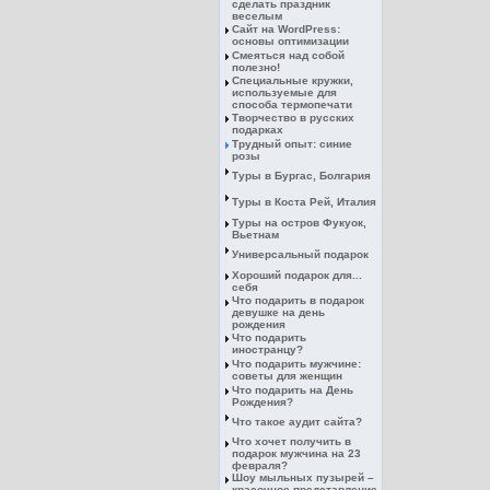
сделать праздник
веселым
Сайт на WordPress:
основы оптимизации
Смеяться над собой
полезно!
Специальные кружки,
используемые для
способа термопечати
Творчество в русских
подарках
Трудный опыт: синие
розы
Туры в Бургас, Болгария
Туры в Коста Рей, Италия
Туры на остров Фукуок,
Вьетнам
Универсальный подарок
Хороший подарок для...
себя
Что подарить в подарок
девушке на день
рождения
Что подарить
иностранцу?
Что подарить мужчине:
советы для женщин
Что подарить на День
Рождения?
Что такое аудит сайта?
Что хочет получить в
подарок мужчина на 23
февраля?
Шоу мыльных пузырей –
красочное представление