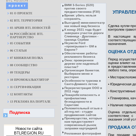
BMW 3-Series (G20)
против своего
УПРАВЛЕ
предшественника (F30)
01 О ПРОЕКТЕ
Время: убить нельзя
сохранить.
02 BTL ТЕРРИТОРИЯ
Выездной мини-кинотеатр
Сделка купли-пр
как новый вид бизнеса
03 АРХИВ BTL НОВОСТЕЙ
контролем грамот
К концу 2021 года будет
завершен участок дороги
04 РОССИЙСКОЕ BTL
Сливница - Драгоман -
В настоящее в
ПАРТНЕРСТВО
граница Сербии
соответствующих
Неужели Ford
05 СОБЫТИЯ
назначения.
«проигрывает» GM в
Европе?
06 СТАТЬИ
ОЦЕНКА ОТ
Обеспечение работы
рекламного бизнеса
07 КНИЖНАЯ ПОЛКА
Перед осуществл
Окна: проверенное
оценки влияет н
дерево или надежный
08 CООБЩЕСТВО
в предоставлении
пластик?
любого типа, опр
Организация банкетов.
09 ТЕНДЕРЫ
Выбираем меню и
ресторан
• Месторасположен
10 ПРОМОКАЛЬКУЛЯТОР
Особенности туризма в
Санто-Доминго летом
• Юридическая до
11 СЕРТИФИКАЦИЯ
Перерегистрация ООО в
• Конструктивные
2011 году
12 КОНТАКТЫ
Пожаробезопасность и
• Планировка, ка
профилактика
13 РЕКЛАМА НА ПОРТАЛЕ
безнадзорности в
Саратове
• Наличие парков
Положительный отзыв о
Подписка
all-reg.net - студии
Оценка отдельн
продвижения сайтов
соответствии с
Преимущества, которые
оказания этой ус
нам предоставляет
современный рынок
ПРОДАЖА О
Новости сайта
заправки картриджей
BTLREGION.RU
Рекламная фотография
При продаже зд