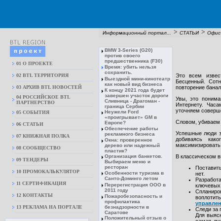
>
>
Информационный портал...
СТАТЬИ
Офис
BMW 3-Series (G20)
против своего
предшественника (F30)
01 О ПРОЕКТЕ
Время: убить нельзя
сохранить.
02 BTL ТЕРРИТОРИЯ
Это всем извес
Выездной мини-кинотеатр
Бесценный. Сот
как новый вид бизнеса
03 АРХИВ BTL НОВОСТЕЙ
повторение бана
К концу 2021 года будет
завершен участок дороги
04 РОССИЙСКОЕ BTL
Увы, это понима
Сливница - Драгоман -
ПАРТНЕРСТВО
Интернету. Час
граница Сербии
уточняем совер
Неужели Ford
05 СОБЫТИЯ
«проигрывает» GM в
Словом, убиваем 
Европе?
06 СТАТЬИ
Обеспечение работы
Успешные люди з
рекламного бизнеса
07 КНИЖНАЯ ПОЛКА
добиваясь како
Окна: проверенное
максимизировать
дерево или надежный
08 CООБЩЕСТВО
пластик?
Организация банкетов.
В классическом 
09 ТЕНДЕРЫ
Выбираем меню и
ресторан
Поставить
10 ПРОМОКАЛЬКУЛЯТОР
Особенности туризма в
нет.
Санто-Доминго летом
Разработа
11 СЕРТИФИКАЦИЯ
Перерегистрация ООО в
ключевых 
2011 году
Спланиров
12 КОНТАКТЫ
Пожаробезопасность и
воплотит
профилактика
управлен
13 РЕКЛАМА НА ПОРТАЛЕ
безнадзорности в
Следи за 
Саратове
Для выяс
Положительный отзыв о