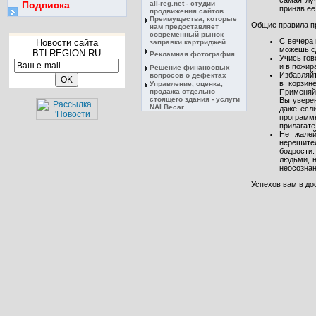
самая лу
Подписка
all-reg.net - студии
приняв её
продвижения сайтов
Преимущества, которые
Общие правила п
нам предоставляет
современный рынок
С вечера 
Новости сайта
заправки картриджей
можешь сд
BTLREGION.RU
Рекламная фотография
Учись гов
и в пожир
Решение финансовых
Избавляйт
вопросов о дефектах
в корзин
Управление, оценка,
продажа отдельно
Применяйт
стоящего здания - услуги
Вы увере
NAI Becar
даже есл
программ
прилагате
Не жалей
нерешител
бодрости.
людьми, н
неосознан
Успехов вам в до