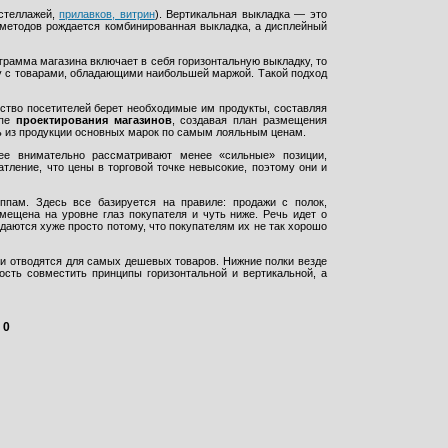
(стеллажей,
прилавков, витрин
). Вертикальная выкладка — это
 методов рождается комбинированная выкладка, а дисплейный
грамма магазина включает в себя горизонтальную выкладку, то
у с товарами, обладающими наибольшей маржой. Такой подход
нство посетителей берет необходимые им продукты, составляя
апе
проектирования магазинов
, создавая план размещения
ь из продукции основных марок по самым лояльным ценам.
ее внимательно рассматривают менее «сильные» позиции,
тление, что цены в торговой точке невысокие, поэтому они и
уппам. Здесь все базируется на правиле: продажи с полок,
мещена на уровне глаз покупателя и чуть ниже. Речь идет о
одаются хуже просто потому, что покупателям их не так хорошо
 и отводятся для самых дешевых товаров. Нижние полки везде
сть совместить принципы горизонтальной и вертикальной, а
:
0