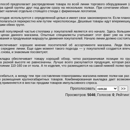
способ предполагает распределение товара по всей линии торгового оборудования 
а одной группы друг под другом сразу на нескольких полках. При сочетании обоих
ает наличие отдельно стоящего стенда с фирменным логотипом.
етодов используется с определенной целью и имеет свои закономерности. Если плано
сполагаться перекрестно или путем чересполосицы. Дешевые товары идут вперемешк
ажи обеих групп.
мой популярной частью стеллажа у покупателей является его начало. Здесь больши
 ценах данного магазина. Опытные специалисты учитывают этот факт уже на эт
ования и продумывая маршруты движения покупателей. Начало линии должно состоят
беспечивает хорошее мнение посетителей об ассортименте магазина. Люди бол
середине линии. Еще один момент такого подхода — у покупателей создается впеча
 снова, и знакомым посоветуют.
кладка обеспечивает товару хороший обзор, четко разграничивая позиции по гр
а разной высоте не равнозначны. Лучше всего раскупается продукция, которая раз
тоянии 110-160 см от пола. А те изделия, что размещаются на самой нижней полке пр
гибаться, а между тем при составлении планограммы магазина нижние полки как раз
я размещения крупногабаритных товаров. Комбинированная выкладка дает возможно
 применяется в местах продажи товаров импульсивного спроса.
Проголосовать
Просмотров:
5046
; Голосов:
0
; Рейтинг