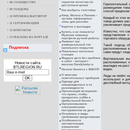
гарантия качества по
08 CООБЩЕСТВО
Горизонтальный 
доступным ценам
размещение товар
09 ТЕНДЕРЫ
Как выбрать толстовку
способ предполаг
Кипр, Мальта и Панама –
10 ПРОМОКАЛЬКУЛЯТОР
Каждый из этих м
лучшие оффшорные
товар должен ра
зоны для россиян
11 СЕРТИФИКАЦИЯ
увеличивает прод
Коротко о выкладке
12 КОНТАКТЫ
Известно, что са
Купить и не пожалеть!
представление о
Мужские кожаные
13 РЕКЛАМА НА ПОРТАЛЕ
портфели ручной работы
торгового оборуд
Ламинат как
универсальный тип
Такой подход о
Подписка
напольного покрытия
расположенные в 
Локальные насосные
сами придут сюда
станции
Модные дети без проблем
Вертикальная вы
и забот - интернет-
расположенных н
Новости сайта
магазин Dandybaby.ru
выкладке на расс
BTLREGION.RU
видно.
Начало бизнеса с BiBiViP.
О монтаже
Люди не любят на
осветительных приборов
используют и дл
Одежда для
дисплейный метод
новорожденных и ее
разновидности
Организация вечеринок:
что нужно, чтобы
превратить хобби в
прибыльный бизнес?
Организовываем
электропитание
инструментов на даче
Основные и виды
требования кредитования
Особенности
автоматизации
управления
предприятием