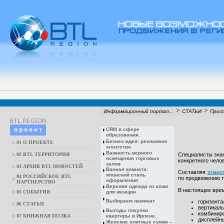
>
>
Информационный портал...
СТАТЬИ
Прост
CRM в сфере
образования.
Бизнес-идея: рекламное
01 О ПРОЕКТЕ
агентство
Важность верного
02 BTL ТЕРРИТОРИЯ
Специалисты знаю
освещения торговых
конкретного чело
залов
03 АРХИВ BTL НОВОСТЕЙ
Ванная комната:
Составляя
плано
японский стиль
04 РОССИЙСКОЕ BTL
по продвижению т
оформления
ПАРТНЕРСТВО
Верхняя одежда из кожи
В настоящее врем
05 СОБЫТИЯ
для женщин
Выбираем ламинат
горизонта
06 СТАТЬИ
вертикаль
Выгоды покупки
комбинир
07 КНИЖНАЯ ПОЛКА
квартиры в Ирпене.
дисплейн
Женские элитные сумки –