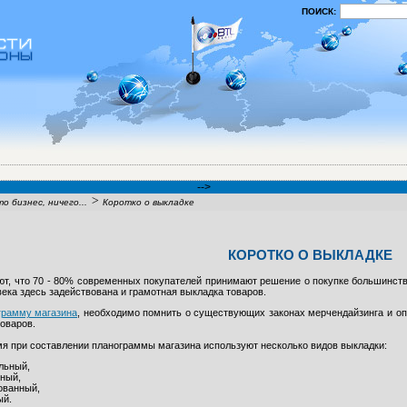
ПОИСК:
-->
>
о бизнес, ничего...
Коротко о выкладке
КОРОТКО О ВЫКЛАДКЕ
т, что 70 - 80% современных покупателей принимают решение о покупке большинств
века здесь задействована и грамотная выкладка товаров.
грамму магазина
, необходимо помнить о существующих законах мерчендайзинга и оп
оваров.
я при составлении планограммы магазина используют несколько видов выкладки:
льный,
ный,
ованный,
ый.