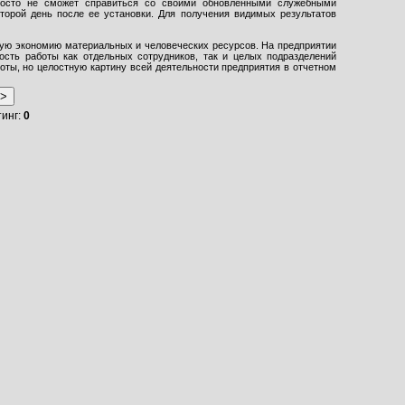
просто не сможет справиться со своими обновленными служебными
орой день после ее установки. Для получения видимых результатов
ную экономию материальных и человеческих ресурсов. На предприятии
ость работы как отдельных сотрудников, так и целых подразделений
боты, но целостную картину всей деятельности предприятия в отчетном
тинг:
0