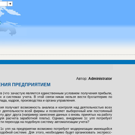
Автор:
Administrator
ЕНИЯ ПРЕДПРИЯТИЕМ
тв (что зачастую является единственным условием получения прибыли,
 и системах учета. В этой связи никак нельзя вести бухгалтерию по
ада, кадров, производства и органа управления.
ия получает возможность анализа и контроля над деятельностью всех
ну деятельности всей фирмы и позволяет выборочный или постоянный
ту друг друга (например занесение данных о вновь принятых на работу
для расчета заработной платы). Однако, внедрение 1с упп потребует
ости перехода на подобную систему автоматизации учета?
а 1с упп на предприятии возможно потребует модернизации имеющейся
одобной системе. Для этого, необходимо будет организовать экспресс-