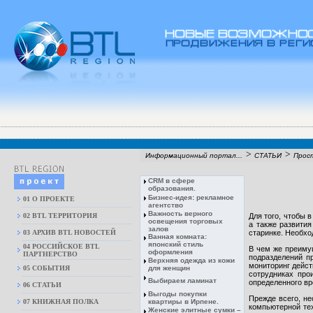
>
>
Информационный портал...
СТАТЬИ
Прост
CRM в сфере
образования.
Бизнес-идея: рекламное
01 О ПРОЕКТЕ
агентство
Важность верного
02 BTL ТЕРРИТОРИЯ
Для того, чтобы 
освещения торговых
а также развития
залов
03 АРХИВ BTL НОВОСТЕЙ
старинке. Необхо
Ванная комната:
японский стиль
04 РОССИЙСКОЕ BTL
В чем же преиму
оформления
ПАРТНЕРСТВО
подразделений п
Верхняя одежда из кожи
мониторинг дейст
05 СОБЫТИЯ
для женщин
сотрудниках про
Выбираем ламинат
определенного вр
06 СТАТЬИ
Выгоды покупки
Прежде всего, н
07 КНИЖНАЯ ПОЛКА
квартиры в Ирпене.
компьютерной тех
Женские элитные сумки –