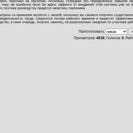
авить персонал на обучение, поскольку сотрудник без определенных навыков 
К тому же ошибочно было бы ждать эффекта от внедрения этой системы уже на вт
я, поэтому руководству придется запастись терпением.
затраты со временем окупятся с лихвой, поскольку вы сможете получить существен
зводительность труда, сократятся потери рабочего времени и вырастит эффективн
дство, в свою очередь, получит, наконец, не разрозненные сведения по участкам ра
Проголосовать
Просмотров:
4839
; Голосов:
0
; Рей