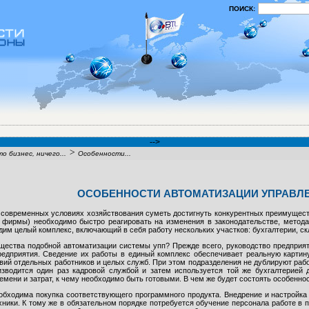
ПОИСК:
-->
>
о бизнес, ничего...
Особенности...
ОСОБЕННОСТИ АВТОМАТИЗАЦИИ УПРАВЛ
в современных условиях хозяйствования суметь достигнуть конкурентных преимущес
 фирмы) необходимо быстро реагировать на изменения в законодательстве, методах
дим целый комплекс, включающий в себя работу нескольких участков: бухгалтерии, скл
щества подобной автоматизации системы упп? Прежде всего, руководство предприят
редприятия. Сведение их работы в единый комплекс обеспечивает реальную карти
вий отдельных работников и целых служб. При этом подразделения не дублируют рабо
изводится один раз кадровой службой и затем используется той же бухгалтерией 
емени и затрат, к чему необходимо быть готовыми. В чем же будет состоять особенн
еобходима покупка соответствующего программного продукта. Внедрение и настройк
ники. К тому же в обязательном порядке потребуется обучение персонала работе в п