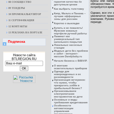
курсы или напр
гарантия качества по
08 CООБЩЕСТВО
обязанностями. 
доступным ценам
потребуется врем
09 ТЕНДЕРЫ
Как выбрать толстовку
Однако, все эти 
Кипр, Мальта и Панама –
10 ПРОМОКАЛЬКУЛЯТОР
увеличится прои
лучшие оффшорные
компании. Руково
зоны для россиян
11 СЕРТИФИКАЦИЯ
периоде.
Коротко о выкладке
12 КОНТАКТЫ
Купить и не пожалеть!
Мужские кожаные
13 РЕКЛАМА НА ПОРТАЛЕ
портфели ручной работы
Ламинат как
универсальный тип
Подписка
напольного покрытия
Локальные насосные
станции
Модные дети без проблем
и забот - интернет-
Новости сайта
магазин Dandybaby.ru
BTLREGION.RU
Начало бизнеса с BiBiViP.
О монтаже
осветительных приборов
Одежда для
новорожденных и ее
разновидности
Организация вечеринок:
что нужно, чтобы
превратить хобби в
прибыльный бизнес?
Организовываем
электропитание
инструментов на даче
Основные и виды
требования кредитования
Особенности
автоматизации
управления
предприятием