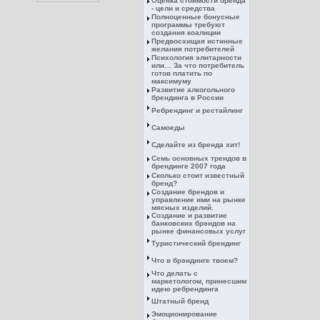
Оценка стоимости бренда
- цели и средства
Полноценные бонусные
программы требуют
создания коалиции
Предвосхищая истинные
желания потребителей
Психология элитарности
или… За что потребитель
готов платить по
максимуму
Развитие алкогольного
брендинга в России
Ребрендинг и рестайлинг
Самоеды
Сделайте из бренда хит!
Семь основных трендов в
брендинге 2007 года
Сколько стоит известный
бренд?
Создание брендов и
управление ими на рынке
мясных изделий.
Создание и развитие
банковских брэндов на
рынке финансовых услуг
Туристический брендинг
Что в брэндинге твоем?
Что делать с
маркетологом, принесшим
идею ребрендинга
Штатный бренд
Эмоционирование