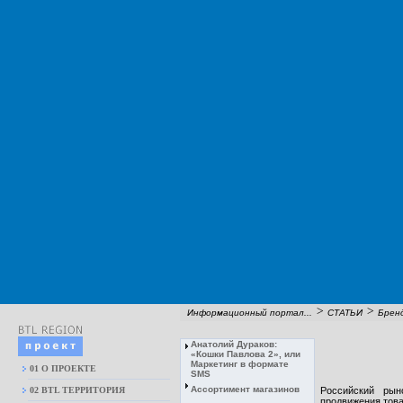
>
>
Информационный портал...
СТАТЬИ
Брен
Анатолий Дураков:
«Кошки Павлова 2», или
Маркетинг в формате
01 О ПРОЕКТЕ
SMS
Ассортимент магазинов
02 BTL ТЕРРИТОРИЯ
Российский рын
продвижения това