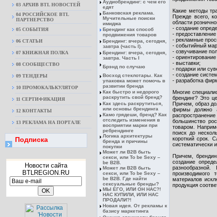
Аудиобрендинг: с чем его
03 АРХИВ BTL НОВОСТЕЙ
едят
Какие методы тр
Банковская реклама.
04 РОССИЙСКОЕ BTL
Прежде всего, к
Мучительные поиски
ПАРТНЕРСТВО
области рознично
имиджа
- создание опред
05 СОБЫТИЯ
Брендинг как способ
- предоставление
продвижения товаров
- рекламные прос
06 СТАТЬИ
Брендинг: вчера, сегодня,
- событийный мар
завтра (часть I).
- озвучивание по
07 КНИЖНАЯ ПОЛКА
Брендинг: вчера, сегодня,
- ориентирование
завтра. Часть I
- выставки;
08 CООБЩЕСТВО
Брэнд по случаю
- подарки или су
- создание систе
Восход стеклотары. Как
09 ТЕНДЕРЫ
- разработка фир
упаковка может помочь в
развитии бренда
10 ПРОМОКАЛЬКУЛЯТОР
Как быстро и недорого
Многие специалис
раскрутить свой бренд?
брендинг? Это ц
11 СЕРТИФИКАЦИЯ
Как здесь раскрутиться,
Причем, образ до
или основы брендинга
фирмы должно а
12 КОНТАКТЫ
Камо грядеши, бренд? Как
распространение
отследить изменения в
большинство рос
13 РЕКЛАМА НА ПОРТАЛЕ
восприятии марки при
товаром. Наприм
ребрендинге
поиск до нескол
Логика архитектуры
Подписка
короткий срок. 
бренда и причины
систематически и
покупки
Может ли B2B быть
Причем, брендин
секси, или To be Sexy –
создание опреде
be B2B.
Новости сайта
разнообразной.
Может ли B2B быть
BTLREGION.RU
секси, или To be Sexy –
производимого 
be B2B. Где найти
материалов искл
сексуальные бренды?
продукция соотве
МЫ ЕГО, ИЛИ ОН НАС?!
НАС КУПИЛИ, ИЛИ НАС
ПРОДАЛИ?!
Новая идея. От рекламы к
базису маркетинга