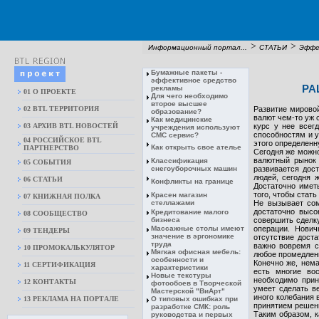
>
>
Информационный портал...
СТАТЬИ
Эффе
Бумажные пакеты -
эффективное средство
РА
рекламы
01 О ПРОЕКТЕ
Для чего необходимо
второе высшее
02 BTL ТЕРРИТОРИЯ
Развитие мировой
образование?
валют чем-то уж 
Как медицинские
03 АРХИВ BTL НОВОСТЕЙ
курс у нее всег
учреждения используют
способностям и у
СМС сервис?
04 РОССИЙСКОЕ BTL
этого определенн
Как открыть свое ателье
ПАРТНЕРСТВО
Сегодня же можно
валютный рынок 
Классификация
05 СОБЫТИЯ
снегоуборочных машин
развивается дос
людей, сегодня 
06 СТАТЬИ
Конфликты на границе
Достаточно имет
того, чтобы стат
Красен магазин
07 КНИЖНАЯ ПОЛКА
стеллажами
Не вызывает сом
достаточно высо
Кредитование малого
08 CООБЩЕСТВО
бизнеса
совершить сделк
Массажные столы имеют
операции. Нович
09 ТЕНДЕРЫ
значение в эргономике
отсутствие дост
труда
важно вовремя с
10 ПРОМОКАЛЬКУЛЯТОР
Мягкая офисная мебель:
любое промедлени
особенности и
Конечно же, нема
11 СЕРТИФИКАЦИЯ
характеристики
есть многие во
Новые текстуры
необходимо прин
12 КОНТАКТЫ
фотообоев в Творческой
умеет сделать в
Мастерской "ВиАрт"
иного колебания 
13 РЕКЛАМА НА ПОРТАЛЕ
О типовых ошибках при
принятием решени
разработке СМК: роль
Таким образом, к
руководства и первых