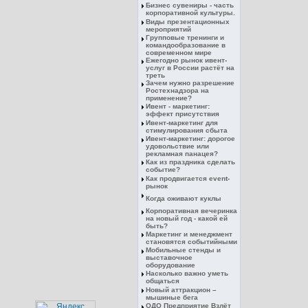
Бизнес сувениры - часть
корпоративной культуры.
Виды презентационных
мероприятий
Групповые тренинги и
командообразование в
современном мире
Ежегодно рынок ивент-
услуг в России растёт на
треть
Зачем нужно разрешение
Ростехнадзора на
применение?
Ивент - маркетинг:
эффект присутствия
Ивент-маркетинг для
стимулирования сбыта
Ивент-маркетинг: дорогое
удовольствие или
рекламная панацея?
Как из праздника сделать
событие?
Как продвигается event-
рынок
Когда оживают куклы
Корпоративная вечеринка
на новый год - какой ей
быть?
Маркетинг и менеджмент
становятся событийными
Мобильные стенды и
выставочное
оборудование
Насколько важно уметь
общаться
Новый аттракцион –
мышиные бега
ОДО Предприятие Взлёт