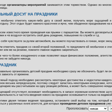
везде
организаторы мероприятий
занимаются этим торжеством. Однако во многих 
еницы.
ЬНЫЙ ДОСУГ НА ПРАЗДНИКИ
необычно отметить какую-либо дату в своей жизни, получить море ощущений и 
тдыху. Этот отдых будет намного красочнее и ярче, чем обыденное празднование на к
всем известного время проведения как прыжки с парашютом. Вы можете договориться
ями и «в воздухе» встретить свой день рождение, повышение по службе и т.д.
 себя чувствуете за рулем автомобиля, вы можете поучаствовать в гонках, море эмо
и отметить праздник со своей второй половинкой, то предложите ей необычное и оч
нг или же на резинке, помните главное надежно закрепиться.
е чего-то более изощренного и вам позволяет ваше финансовое положение, агентств
но не забудете никогда.
РАЗДНИК
правильно организовать детский праздник необходимо сразу же обозначить будет ли 
е зависеть от времени.
жный подход необходимо рассмотреть некоторые достоинства и недостатки каждого.
енок весьма непредсказуем, поэтому следует запастись некоторыми конкурсами, котор
ценарию мы рассчитываем на одну реакцию ребенка, а может быть совершенно нежда
ценарий отсутствует, возникает необходимость в запасе огромным количеством шуток
вательность и частота введения нового на празднике основывается только на видимой
тими двумя типами ведения праздника, остановите свой выбор на том, который 
ться у различных event агентств, для которых
проведение детских праздников
уже 
Проголосовать