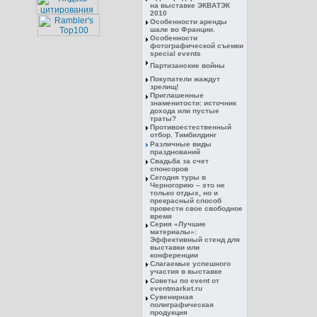
на выставке ЭКВАТЭК
2010
Особенности аренды
шале во Франции.
Особенности
фотографической съемки
special events
Партизанские войны
Покупатели жаждут
зрелищ!
Приглашенные
знаменитости: источник
дохода или пустые
траты?
Противоестественный
отбор. Тимбилдинг
Различные виды
празднований
Свадьба за счет
спонсоров
Сегодня туры в
Черногорию – это не
только отдых, но и
прекрасный способ
провести свое свободное
время
Серия «Лучшие
материалы»:
Эффективный стенд для
выставки или
конференции
Слагаемые успешного
участия в выставке
Советы по event от
eventmarket.ru
Сувенирная
полиграфическая
продукция