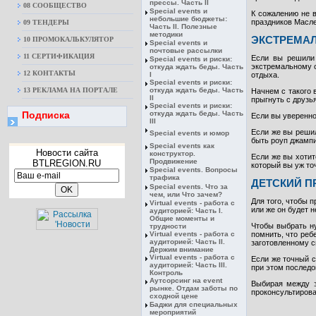
прессы. Часть II
08 CООБЩЕСТВО
Special events и
К сожалению не 
небольшие бюджеты:
праздников Масл
09 ТЕНДЕРЫ
Часть II. Полезные
методики
ЭКСТРЕМАЛ
10 ПРОМОКАЛЬКУЛЯТОР
Special events и
почтовые рассылки
11 СЕРТИФИКАЦИЯ
Если вы решили 
Special events и риски:
экстремальному о
откуда ждать беды. Часть
12 КОНТАКТЫ
I
отдыха.
Special events и риски:
13 РЕКЛАМА НА ПОРТАЛЕ
откуда ждать беды. Часть
Начнем с такого 
II
прыгнуть с друзь
Special events и риски:
Подписка
откуда ждать беды. Часть
Если вы уверенно
III
Если же вы решил
Special events и юмор
быть роуп джампи
Special events как
Новости сайта
конструктор.
Если же вы хотит
Продвижение
BTLREGION.RU
который вы уж точ
Special events. Вопросы
трафика
ДЕТСКИЙ П
Special events. Что за
чем, или Что зачем?
Для того, чтобы 
Virtual events - работа с
или же он будет н
аудиторией: Часть I.
Общие моменты и
Чтобы выбрать ну
трудности
Virtual events - работа с
помнить, что реб
аудиторией: Часть II.
заготовленному с
Держим внимание
Virtual events - работа с
Если же точный с
аудиторией: Часть III.
при этом последо
Контроль
Аутсорсинг на event
Выбирая между э
рынке. Отдам заботы по
проконсультирова
сходной цене
Баджи для специальных
мероприятий