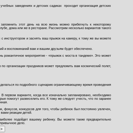
учебных заведениях и детских садиках проходит организация детских
запомнить этот день на всю жизнь можно прибегнуть к некоторому
лубе, дома или же в ресторане. Рассмотрим несколько вариантов такого
 с инструктором и заснять ваш прыжок на камеру, к тому же вы можете
ций и воспоминаний вам и вашим друзьям будет обеспечено.
ень романтичное мероприятие - «прыжок с моста в тандеме». Это может
о по организации праздников может предложить вам космический полет,
он делаться по подробного сценарию ограничивающему время проведения
 В первом варианте, когда все изначально запланировано, необходимо
ые помогут развеселить его. К тому же следует учесть, что по заранее
нная.
, фокусов, конкурсов для того, чтобы ребенок был постоянно увлечен,
 вами реакции детей.
наиболее подойдет вашему ребенку. Вы можете также предварительно
привычное дело.