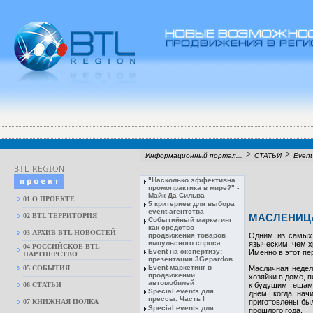
>
>
Информационный портал...
СТАТЬИ
Event
"Насколько эффективна
промопрактика в мире?" -
Майк Да Сильва
01 О ПРОЕКТЕ
5 критериев для выбора
event-агентства
02 BTL ТЕРРИТОРИЯ
МАСЛЕНИЦ
Cобытийный маркетинг
как средство
03 АРХИВ BTL НОВОСТЕЙ
продвижения товаров
Одним из самых 
импульсного спроса
языческим, чем х
04 РОССИЙСКОЕ BTL
Event на экспертизу:
Именно в этот пе
ПАРТНЕРСТВО
презентация 3Gepardов
Event-маркетинг в
05 СОБЫТИЯ
Масличная недел
продвижении
хозяйки в доме, п
автомобилей
06 СТАТЬИ
к будущим тещам 
Special events для
днем, когда нач
прессы. Часть I
07 КНИЖНАЯ ПОЛКА
приготовлены был
Special events для
прошлого года.