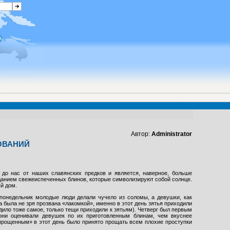
Автор:
Administrator
ОВАНИЙ
до нас от наших славянских предков и является, наверное, больше
данием свежеиспеченных блинов, которые символизируют собой солнце.
й дом.
понедельник молодые люди делали чучело из соломы, а девушки, как
да была не зря прозвана «лакомкой», именно в этот день зятья приходили
ило тоже самое, только тещи приходили к зятьям). Четверг был первым
 они оценивали девушек по их приготовленным блинам, чем вкуснее
«прощенным» в этот день было принято прощать всем плохие проступки