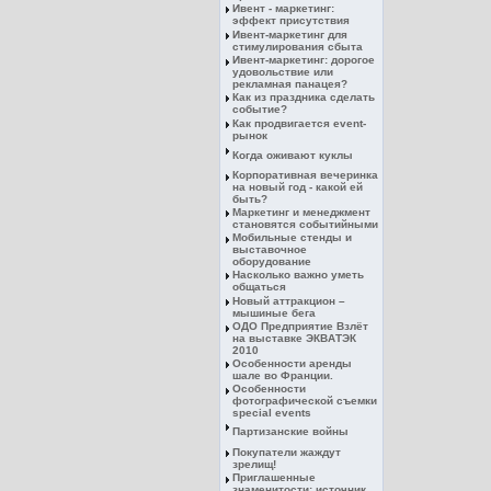
Ивент - маркетинг:
эффект присутствия
Ивент-маркетинг для
стимулирования сбыта
Ивент-маркетинг: дорогое
удовольствие или
рекламная панацея?
Как из праздника сделать
событие?
Как продвигается event-
рынок
Когда оживают куклы
Корпоративная вечеринка
на новый год - какой ей
быть?
Маркетинг и менеджмент
становятся событийными
Мобильные стенды и
выставочное
оборудование
Насколько важно уметь
общаться
Новый аттракцион –
мышиные бега
ОДО Предприятие Взлёт
на выставке ЭКВАТЭК
2010
Особенности аренды
шале во Франции.
Особенности
фотографической съемки
special events
Партизанские войны
Покупатели жаждут
зрелищ!
Приглашенные
знаменитости: источник