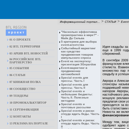
>
>
Информационный портал...
СТАТЬИ
Event
"Насколько эффективна
промопрактика в мире?" -
Майк Да Сильва
01 О ПРОЕКТЕ
5 критериев для выбора
event-агентства
02 BTL ТЕРРИТОРИЯ
Идея свадьбы за 
Cобытийный маркетинг
еще в 1999 год
как средство
03 АРХИВ BTL НОВОСТЕЙ
сбережений.
продвижения товаров
импульсного спроса
04 РОССИЙСКОЕ BTL
В сентябре 2009
Event на экспертизу:
ПАРТНЕРСТВО
французские влюб
презентация 3Gepardов
стилиста. Взаме
Event-маркетинг в
05 СОБЫТИЯ
множество пар 
продвижении
свадьбу в успешн
автомобилей
06 СТАТЬИ
Special events для
Аврора и Алексан
прессы. Часть I
07 КНИЖНАЯ ПОЛКА
спонсоры называ
Special events для
подаривший невес
прессы. Часть II
08 CООБЩЕСТВО
напором Авроры,
Special events и
небольшие бюджеты:
настойчивого рек
09 ТЕНДЕРЫ
Часть II. Полезные
мощную рекламн
методики
предлагая свои у
10 ПРОМОКАЛЬКУЛЯТОР
Special events и
приходится за вс
почтовые рассылки
быть статистами 
11 СЕРТИФИКАЦИЯ
Special events и риски:
Невеста же вклю
откуда ждать беды. Часть
финансировани
12 КОНТАКТЫ
I
Special events и риски:
Между тем, вице
13 РЕКЛАМА НА ПОРТАЛЕ
откуда ждать беды. Часть
одобряет идею с
II
семьи, пример 