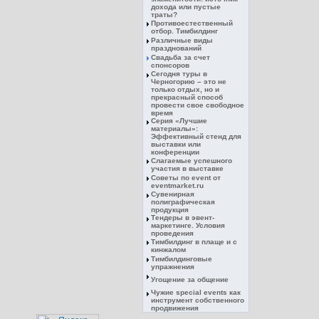
дохода или пустые
траты?
Противоестественный
отбор. Тимбилдинг
Различные виды
празднований
Свадьба за счет
спонсоров
Сегодня туры в
Черногорию – это не
только отдых, но и
прекрасный способ
провести свое свободное
время
Серия «Лучшие
материалы»:
Эффективный стенд для
выставки или
конференции
Слагаемые успешного
участия в выставке
Советы по event от
eventmarket.ru
Сувенирная
полиграфическая
продукция
Тендеры в эвент-
маркетинге. Условия
проведения
Тимбилдинг в плаще и с
кинжалом
Тимбилдинговые
упражнения
Угощение за общение
Чужие special events как
инструмент собственного
продвижения