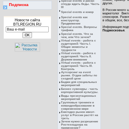
Special events и риски:
других.
Подписка
откуда ждать беды. Часть
III
В России много 
Special events и юмор
маркетолог Вик
спонсоров. Развл
Special events как
Новости сайта
в общем, все, бе
конструктор.
Продвижение
BTLREGION.RU
Информация подг
Special events. Вопросы
трафика
Подмосковья
.
Special events. Что за
чем, или Что зачем?
Virtual events - работа с
аудиторией: Часть I.
Общие моменты и
трудности
Virtual events - работа с
аудиторией: Часть II.
Держим внимание
Virtual events - работа с
аудиторией: Часть III.
Контроль
Аутсорсинг на event
рынке. Отдам заботы по
сходной цене
Баджи для специальных
мероприятий
Бизнес сувениры - часть
корпоративной культуры.
Виды презентационных
мероприятий
Групповые тренинги и
командообразование в
современном мире
Ежегодно рынок ивент-
услуг в России растёт на
треть
Зачем нужно разрешение
Ростехнадзора на
применение?