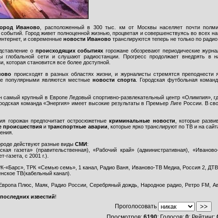
ород Иваново
, расположенный в 300 тыс. км от Москвы населяет почти полми
обытий. Город живет полноценной жизнью, процветая и совершенствуясь во всех на
интернет, и современные
новости Иваново
транслируются теперь не только по радио,
дставление о
происходящих событиях
горожане обозревают периодические журнал
ы глобальной сети и слушают радиостанции. Прогресс продолжает внедрять в н
и, которая становится все более доступной.
ново
происходят в разных областях жизни, и журналисты стремятся преподнести 
ее популярными являются местные
новости спорта
. Городская футбольная команд
ен самый крупный в Европе Ледовый спортивно-развлекательный центр «Олимпия», г
родская команда «Энергия» имеет высокие результаты в Премьер Лиге России. В св
ия горожан предпочитает остросюжетные
криминальные новости
, которые разви
 происшествия
и
транспортные аварии
, которые ярко транслируют по ТВ и на сай
ения.
ороде действуют разные виды
СМИ
:
кая газета» (правительственная), «Рабочий край» (административная), «Иваново-
-газета, с 2001 г.).
К-«Барс», ТРК «Семью семь», 1 канал, Радио Ваня, Иваново-ТВ Медиа, Россия 2, ДТВ,
нское ТВ(кабельный канал).
вропа Плюс, Маяк, Радио России, Серебряный дождь, Народное радио, Ретро FM, Ав
последних известий
!
Проголосовать
Просмотров:
6190
; Голосов:
0
; Рейтинг: