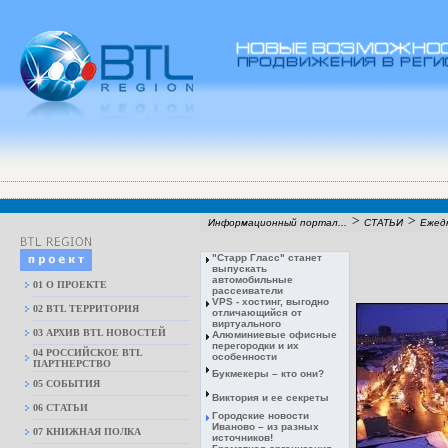
>
>
Информационный портал...
СТАТЬИ
Ежедн
"Старр Гласс" станет
выпускать
автомобильные
01 О ПРОЕКТЕ
рассеиватели
VPS - хостинг, выгодно
02 BTL ТЕРРИТОРИЯ
отличающийся от
виртуального
03 АРХИВ BTL НОВОСТЕЙ
Алюминиевые офисные
перегородки и их
04 РОССИЙСКОЕ BTL
особенности
ПАРТНЕРСТВО
Букмекеры – кто они?
05 СОБЫТИЯ
Виктория и ее секреты
06 СТАТЬИ
Городские новости
Иваново – из разных
07 КНИЖНАЯ ПОЛКА
источников!