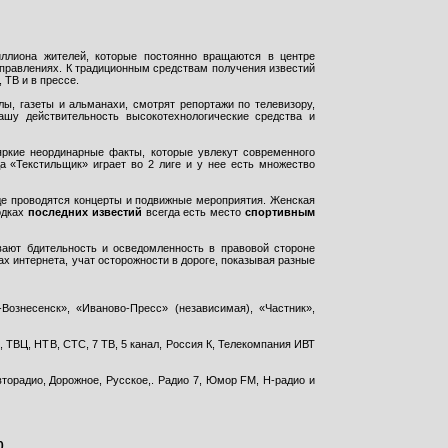
ллиона жителей, которые постоянно вращаются в центре
правлениях. К традиционным средствам получения известий
 ТВ и в прессе.
ы, газеты и альманахи, смотрят репортажи по телевизору,
ашу действительность высокотехнологические средства и
яркие неординарные факты, которые увлекут современного
а «Текстильщик» играет во 2 лиге и у нее есть множество
де проводятся концерты и подвижные мероприятия. Женская
одках
последних известий
всегда есть место
спортивным
вают бдительность и осведомленность в правовой стороне
тах интернета, учат осторожности в дороге, показывая разные
Вознесенск», «Иваново-Пресс» (независимая), «Частник»,
 ТВЦ, НТВ, СТС, 7 ТВ, 5 канал, Россия К, Телекомпания ИВТ
торадио, Дорожное, Русское,. Радио 7, Юмор FM, Н-радио и
0