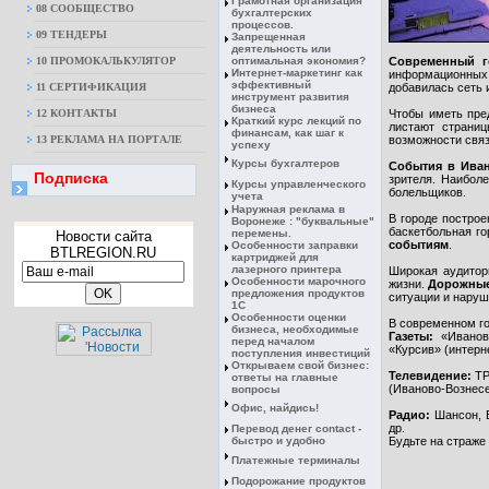
Грамотная организация
08 CООБЩЕСТВО
бухгалтерских
процессов.
09 ТЕНДЕРЫ
Запрещенная
деятельность или
10 ПРОМОКАЛЬКУЛЯТОР
оптимальная экономия?
Современный г
Интернет-маркетинг как
информационных с
эффективный
11 СЕРТИФИКАЦИЯ
добавилась сеть 
инструмент развития
бизнеса
12 КОНТАКТЫ
Чтобы иметь пре
Краткий курс лекций по
листают страниц
финансам, как шаг к
13 РЕКЛАМА НА ПОРТАЛЕ
возможности связ
успеху
Курсы бухгалтеров
События в Ива
Подписка
зрителя. Наибол
Курсы управленческого
болельщиков.
учета
Наружная реклама в
В городе постро
Воронеже : "буквальные"
баскетбольная го
перемены.
Новости сайта
событиям
.
Особенности заправки
BTLREGION.RU
картриджей для
лазерного принтера
Широкая аудитор
Особенности марочного
жизни.
Дорожные
предложения продуктов
ситуации и наруш
1С
Особенности оценки
В современном г
бизнеса, необходимые
Газеты:
«Ивановс
перед началом
«Курсив» (интернет
поступления инвестиций
Открываем свой бизнес:
Телевидение:
ТР
ответы на главные
(Иваново-Вознесе
вопросы
Офис, найдись!
Радио:
Шансон, Е
др.
Перевод денег contact -
быстро и удобно
Будьте на страже
Платежные терминалы
Подорожание продуктов