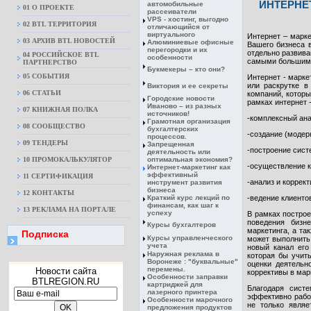
ИНТЕРНЕ
автомобильные
01 О ПРОЕКТЕ
рассеиватели
VPS - хостинг, выгодно
02 BTL ТЕРРИТОРИЯ
отличающийся от
виртуального
Интернет – марк
03 АРХИВ BTL НОВОСТЕЙ
Алюминиевые офисные
Вашего бизнеса 
перегородки и их
отдельно развива
04 РОССИЙСКОЕ BTL
особенности
самыми большими
ПАРТНЕРСТВО
Букмекеры – кто они?
05 СОБЫТИЯ
Интернет - марке
или раскрутке в
Виктория и ее секреты
06 СТАТЬИ
компаний, которы
Городские новости
рамках интернет 
Иваново – из разных
07 КНИЖНАЯ ПОЛКА
источников!
-комплексный ана
Грамотная организация
08 CООБЩЕСТВО
бухгалтерских
-создание (модер
процессов.
09 ТЕНДЕРЫ
Запрещенная
-построение сист
деятельность или
10 ПРОМОКАЛЬКУЛЯТОР
оптимальная экономия?
-осуществление к
Интернет-маркетинг как
эффективный
11 СЕРТИФИКАЦИЯ
-анализ и коррек
инструмент развития
бизнеса
12 КОНТАКТЫ
Краткий курс лекций по
-ведение клиенто
финансам, как шаг к
13 РЕКЛАМА НА ПОРТАЛЕ
успеху
В рамках построе
поведения бизн
Курсы бухгалтеров
маркетинга, а та
Подписка
Курсы управленческого
может выполнить 
учета
новый канал его
Наружная реклама в
которая бы учит
Воронеже : "буквальные"
оценки деятельн
перемены.
Новости сайта
коррективы в мар
Особенности заправки
BTLREGION.RU
картриджей для
Благодаря сист
лазерного принтера
эффективно работ
Особенности марочного
не только являе
предложения продуктов