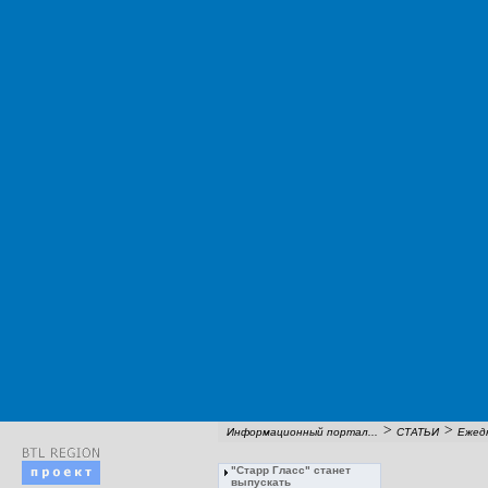
>
>
Информационный портал...
СТАТЬИ
Ежедн
"Старр Гласс" станет
выпускать