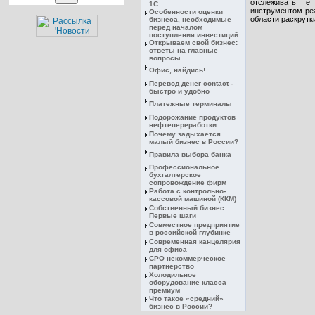
отслеживать те
1С
инструментом ре
Особенности оценки
области раскрутк
бизнеса, необходимые
перед началом
поступления инвестиций
Открываем свой бизнес:
ответы на главные
вопросы
Офис, найдись!
Перевод денег contact -
быстро и удобно
Платежные терминалы
Подорожание продуктов
нефтепереработки
Почему задыхается
малый бизнес в России?
Правила выбора банка
Профессиональное
бухгалтерское
сопровождение фирм
Работа с контрольно-
кассовой машиной (ККМ)
Собственный бизнес.
Первые шаги
Совместное предприятие
в российской глубинке
Современная канцелярия
для офиса
СРО некоммерческое
партнерство
Холодильное
оборудование класса
премиум
Что такое «средний»
бизнес в России?