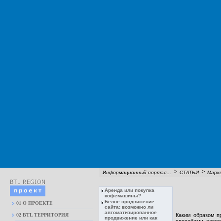
>
>
Информационный портал...
СТАТЬИ
Марк
Аренда или покупка
кофемашины?
Белое продвижение
01 О ПРОЕКТЕ
сайта: возможно ли
автоматизированное
02 BTL ТЕРРИТОРИЯ
Каким образом п
продвижение или как