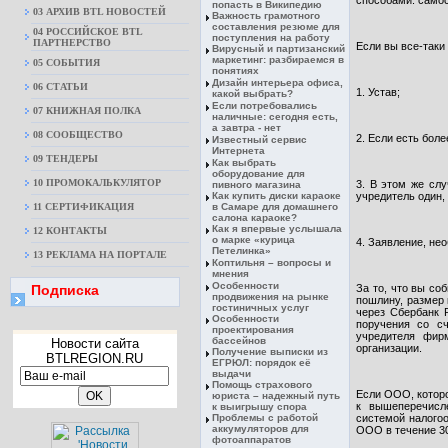
способами: само
попасть в Википедию
03 АРХИВ BTL НОВОСТЕЙ
Важность грамотного
составления резюме для
04 РОССИЙСКОЕ BTL
поступления на работу
ПАРТНЕРСТВО
Если вы все-таки
Вирусный и партизанский
маркетинг: разбираемся в
05 СОБЫТИЯ
понятиях
Дизайн интерьера офиса,
06 СТАТЬИ
1. Устав;
какой выбрать?
Если потребовались
07 КНИЖНАЯ ПОЛКА
наличные: сегодня есть,
а завтра - нет
08 CООБЩЕСТВО
2. Если есть бол
Известный сервис
Интернета
09 ТЕНДЕРЫ
Как выбрать
оборудование для
10 ПРОМОКАЛЬКУЛЯТОР
3. В этом же слу
пивного магазина
Как купить диски караоке
учредитель один,
11 СЕРТИФИКАЦИЯ
в Самаре для домашнего
салона караоке?
Как я впервые услышала
12 КОНТАКТЫ
о марке «курица
4. Заявление, не
Петелинка»
13 РЕКЛАМА НА ПОРТАЛЕ
Коптильня – вопросы и
мнения
Особенности
Подписка
За то, что вы со
продвижения на рынке
пошлину, размер 
гостиничных услуг
через Сбербанк 
Особенности
поручения со сч
проектирования
учредителя фир
бассейнов
Новости сайта
организации.
Получение выписки из
BTLREGION.RU
ЕГРЮЛ: порядок её
выдачи
Помощь страхового
Если ООО, которо
юриста – надежный путь
к вышеперечисл
к выигрышу спора
Проблемы с работой
системой налого
аккумуляторов для
ООО в течение 3
фотоаппаратов