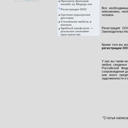
Просмотр фильмов
онлайн на Megogo.net
Все необходимые
Регистрация ООО
невозможно, нео
Срочная курьерская
человек.
доставка
Стеклянная мебель в
ванную
Регистрация ОО
Удобный шкаф-купе —
реальная экономия
Законодательств
пространства
Кроме того вы м
регистрации О
У нас вы также 
любые сведенья 
Российской Фед
сопровождения дл
или иного пред
задолженности и 
"Статья написа