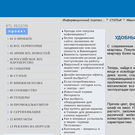
>
>
Информационный портал...
СТАТЬИ
Марк
Аренда или покупка
кофемашины?
УДОБНЫ
Белое продвижение
01 О ПРОЕКТЕ
сайта: возможно ли
автоматизированное
02 BTL ТЕРРИТОРИЯ
С современным 
продвижение или как
квартиры. Покуп
попасть в Википедию
03 АРХИВ BTL НОВОСТЕЙ
квартиру более п
Важность грамотного
составления резюме для
04 РОССИЙСКОЕ BTL
поступления на работу
ПАРТНЕРСТВО
Вирусный и партизанский
маркетинг: разбираемся в
Теперь, найдя в 
05 СОБЫТИЯ
понятиях
вещи и освободи
Дизайн интерьера офиса,
дома: кухне, сп
06 СТАТЬИ
какой выбрать?
открывающимися 
Если потребовались
проблематичност
07 КНИЖНАЯ ПОЛКА
наличные: сегодня есть,
механизмом все
а завтра - нет
эксплуатации про
08 CООБЩЕСТВО
Известный сервис
Интернета
09 ТЕНДЕРЫ
Как выбрать
оборудование для
Причем цвет, фор
10 ПРОМОКАЛЬКУЛЯТОР
пивного магазина
шкаф на заказ. Н
Как купить диски караоке
расчет», заполн
11 СЕРТИФИКАЦИЯ
в Самаре для домашнего
различной меб
салона караоке?
иллюстративно по
Как я впервые услышала
12 КОНТАКТЫ
о марке «курица
характеристики.
Петелинка»
13 РЕКЛАМА НА ПОРТАЛЕ
Коптильня – вопросы и
мнения