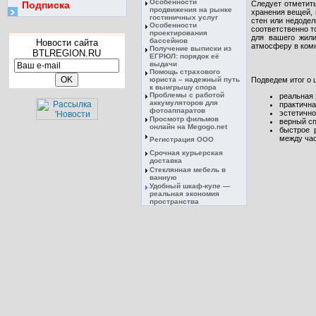
Особенности
Подписка
Следует отметить
продвижения на рынке
хранения вещей, 
гостиничных услуг
стен или недодел
Особенности
соответственно т
проектирования
для вашего жили
бассейнов
Новости сайта
атмосферу в комн
Получение выписки из
BTLREGION.RU
ЕГРЮЛ: порядок её
выдачи
Помощь страхового
юриста – надежный путь
Подведем итог о 
к выигрышу спора
Проблемы с работой
реальная 
аккумуляторов для
практична
фотоаппаратов
эстетично
Просмотр фильмов
верный сп
онлайн на Megogo.net
быстрое 
между ча
Регистрация ООО
Срочная курьерская
доставка
Стеклянная мебель в
ванную
Удобный шкаф-купе —
реальная экономия
пространства