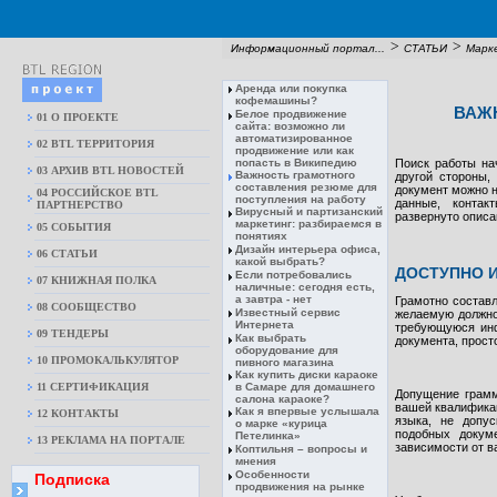
>
>
Информационный портал...
СТАТЬИ
Марк
Аренда или покупка
кофемашины?
ВАЖ
Белое продвижение
01 О ПРОЕКТЕ
сайта: возможно ли
автоматизированное
02 BTL ТЕРРИТОРИЯ
продвижение или как
попасть в Википедию
Поиск работы на
03 АРХИВ BTL НОВОСТЕЙ
Важность грамотного
другой стороны,
составления резюме для
документ можно н
04 РОССИЙСКОЕ BTL
поступления на работу
данные, контак
ПАРТНЕРСТВО
Вирусный и партизанский
развернуто описа
маркетинг: разбираемся в
05 СОБЫТИЯ
понятиях
Дизайн интерьера офиса,
06 СТАТЬИ
какой выбрать?
ДОСТУПНО 
Если потребовались
07 КНИЖНАЯ ПОЛКА
наличные: сегодня есть,
а завтра - нет
Грамотно составл
08 CООБЩЕСТВО
Известный сервис
желаемую должнос
Интернета
требующуюся инф
09 ТЕНДЕРЫ
Как выбрать
документа, прост
оборудование для
10 ПРОМОКАЛЬКУЛЯТОР
пивного магазина
Как купить диски караоке
11 СЕРТИФИКАЦИЯ
в Самаре для домашнего
Допущение грамм
салона караоке?
вашей квалификац
Как я впервые услышала
12 КОНТАКТЫ
языка, не допус
о марке «курица
подобных докум
Петелинка»
13 РЕКЛАМА НА ПОРТАЛЕ
зависимости от 
Коптильня – вопросы и
мнения
Особенности
Подписка
продвижения на рынке