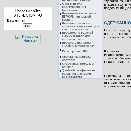
гостиничных услуг
Удобство чтения 
Особенности
и вдаваться в к
проектирования
предложений. Дел
бассейнов
Новости сайта
Получение выписки из
BTLREGION.RU
ЕГРЮЛ: порядок её
выдачи
СДЕРЖАННО,
Помощь страхового
юриста – надежный путь
к выигрышу спора
Не стоит перегр
Проблемы с работой
соответственно
аккумуляторов для
который может бы
фотоаппаратов
Просмотр фильмов
онлайн на Megogo.net
Регистрация ООО
Краткость — се
Необходимо выяв
Срочная курьерская
трудовую биогра
доставка
Предоставляете 
Стеклянная мебель в
ванную
Удобный шкаф-купе —
реальная экономия
Приукрашать и
пространства
характеристиках 
от квалифициров
о принятии вас н