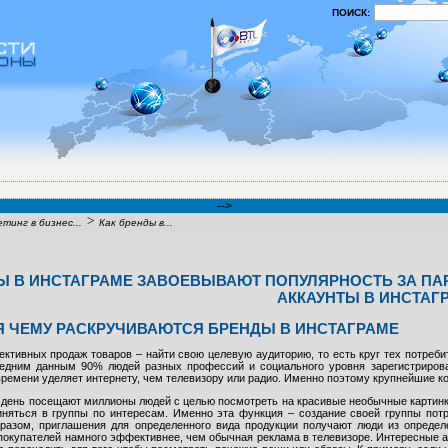
ПОИСК:
-->
>
тинг в бизнес...
Как бренды в...
Ы В ИНСТАГРАМЕ ЗАВОЕВЫВАЮТ ПОПУЛЯРНОСТЬ ЗА ПАР
АККАУНТЫ В ИНСТАГ
 ЧЕМУ РАСКРУЧИВАЮТСЯ БРЕНДЫ В ИНСТАГРАМЕ
ктивных продаж товаров – найти свою целевую аудиторию, то есть круг тех потреб
ледним данным 90% людей разных профессий и социального уровня зарегистрирова
ремени уделяет интернету, чем телевизору или радио. Именно поэтому крупнейшие ко
 день посещают миллионы людей с целью посмотреть на красивые необычные картинки,
иняться в группы по интересам. Именно эта функция – создание своей группы пот
бразом, приглашения для определенного вида продукции получают люди из определе
покупателей намного эффективнее, чем обычная реклама в телевизоре. Интересные 