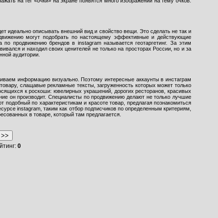
ажать на тег «очки» на экране появятся много изображений на тему очков.
дет идеально описывать внешний вид и свойство вещи. Это сделать не так и
одвижению могут подобрать по настоящему эффективные и действующие
а по продвижению брендов в instagram называется геотаргетинг. За этим
вался и находил своих ценителей не только на просторах России, но и за
нной аудитории.
аиваем информацию визуально. Поэтому интересные аккаунты в инстаграм
 товару, слащавые рекламные тексты, загруженность которых может только
осящихся к роскоши: ювелирных украшений, дорогих ресторанов, красивых
ление он производит. Специалисты по продвижению делают не только лучшие
ют подобный по характеристикам и красоте товар, предлагая познакомиться
урсе instagram, таким как отбор подписчиков по определенным критериям,
есованных в товаре, который там предлагается.
ейтинг:
0