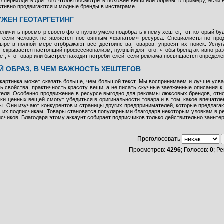
 переходить для того чтобы посмотреть похожие вещи или образы. К примеру, если н
ктивно продвигаются и модные бренды в инстаграме.
УЖЕН ГЕОТАРГЕТИНГ
величить просмотр своего фото нужно умело подобрать к нему хештег, тот, который бу
о если человек не является постоянным «фанатом» ресурса. Специалисты по пр
оыре в полной мере отображают все достоинства товаров, упросят их поиск. Услуг
скрывается настоящий профессионализм, нужный для того, чтобы бренд активно разви
рет, что товар или быстрее находит потребителей, если реклама посвящается определе
 ОБРАЗ, В ЧЕМ ВАЖНОСТЬ ХЕШТЕГОВ
картинка может сказать больше, чем большой текст. Мы воспринимаем и лучше усв
ь свойства, практичность красоту вещи, а не писать скучные заезженные описания к
теля. Особенно продвижение в ресурсе выгодно для рекламы люксовых брендов, отн
токи ценных вещей смогут убедиться в оригинальности товара и в том, какое впечат
ты. Они изучают конкурентов и страницы других предпринимателей, которые предлага
 их подписчикам. Товары становятся популярными благодаря некоторым уловкам в рес
счиков. Благодаря этому аккаунт собирает подписчиков только действительно заинтер
Проголосовать
Просмотров:
4296
; Голосов:
0
; Р