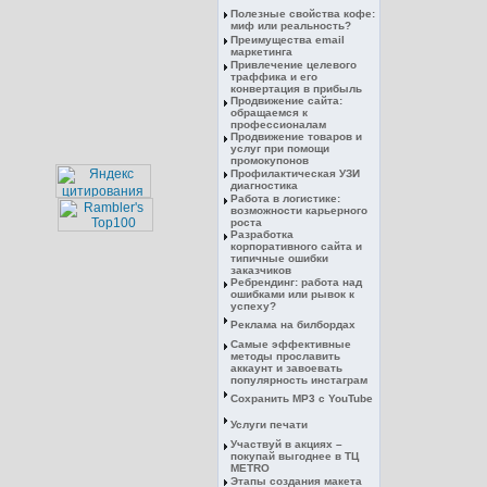
Полезные свойства кофе:
миф или реальность?
Преимущества email
маркетинга
Привлечение целевого
траффика и его
конвертация в прибыль
Продвижение сайта:
обращаемся к
профессионалам
Продвижение товаров и
услуг при помощи
промокупонов
Профилактическая УЗИ
диагностика
Работа в логистике:
возможности карьерного
роста
Разработка
корпоративного сайта и
типичные ошибки
заказчиков
Ребрендинг: работа над
ошибками или рывок к
успеху?
Реклама на билбордах
Самые эффективные
методы прославить
аккаунт и завоевать
популярность инстаграм
Сохранить MP3 с YouTube
Услуги печати
Участвуй в акциях –
покупай выгоднее в ТЦ
METRO
Этапы создания макета