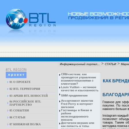
>
>
Информационный портал...
СТАТЬИ
Марке
CRM-система: как
проводится управление
КАК БРЕНД
взаимоотношениями с
01 О ПРОЕКТЕ
клиентами?
Louis Vuitton – истинное
02 BTL ТЕРРИТОРИЯ
качество и изысканность
БЛАГОДАРЯ
SMM продвижение
03 АРХИВ BTL НОВОСТЕЙ
Ассортимент жилетов
04 РОССИЙСКОЕ BTL
Главное для эффе
Fred Perry в интернет
ПАРТНЕРСТВО
покупке. По пос
магазине
намного больше в
Гостиницы в Киеве в
05 СОБЫТИЯ
районе
Instagram каждый
железнодорожного
06 СТАТЬИ
позволяет объед
вокзала
товара. Таким о
Достигаем вершин или
07 КНИЖНАЯ ПОЛКА
методика поиска 
как попасть в топы