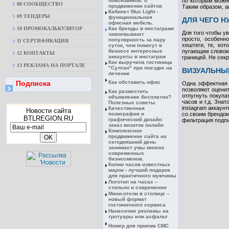
поисковиков: о
по которым можно
08 CООБЩЕСТВО
продвижении сайтов
Таким образом, а
Кабинет Mux Light -
09 ТЕНДЕРЫ
функциональная
ДЛЯ ЧЕГО Н
офисная мебель.
10 ПРОМОКАЛЬКУЛЯТОР
Как бренды в инстаграме
Для того чтобы у
завоевывают
просто, особенн
популярность за пару
11 СЕРТИФИКАЦИЯ
хештеги, те, кот
суток, чем помогут в
бизнесе интересные
пугающим словом 
12 КОНТАКТЫ
аккаунты в инстаграм
границей. Не сек
Как выручила гостиница
13 РЕКЛАМА НА ПОРТАЛЕ
"Султан" при поездке на
ВИЗУАЛЬНЫЙ
лечение
Подписка
Как обставить офис
Одна эффектная 
позволяют оценит
Как разместить
отпугнуть покупа
объявление бесплатно?
часов и т.д. Зна
Полезные советы
instagram аккаун
Качественная
Новости сайта
полиграфия и
со своим брендом
BTLREGION.RU
графический дизайн:
фильтрация подпи
заказ визиток онлайн
Комплексное
продвижение сайта на
сегодняшний день
занимает умы многих
современных
бизнесменов.
Копии часов известных
марок - лучший подарок
для практичного мужчины
Логотип на часах –
стильно и современно
Мини-отели в столице –
новый формат
гостиничного сервиса
Нанесение рекламы на
тротуары или асфальт
Номер для приема СМС