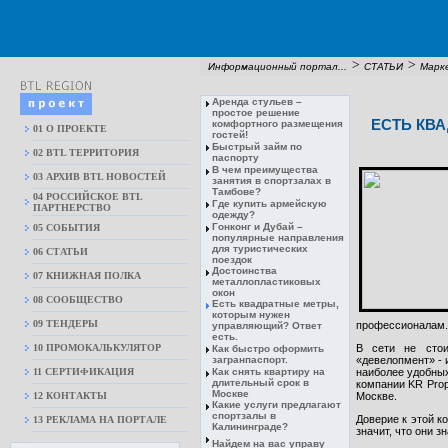
>
>
Информационный портал...
СТАТЬИ
Марк
Аренда стульев –
простое решение
ЕСТЬ КВ
комфортного размещения
01 О ПРОЕКТЕ
гостей!
Быстрый займ по
02 BTL ТЕРРИТОРИЯ
паспорту
В чем преимущества
03 АРХИВ BTL НОВОСТЕЙ
занятия в спортзалах в
Тамбове?
04 РОССИЙСКОЕ BTL
Где купить армейскую
ПАРТНЕРСТВО
одежду?
Гонконг и Дубай –
05 СОБЫТИЯ
популярные направления
для туристических
06 СТАТЬИ
поездок
Достоинства
07 КНИЖНАЯ ПОЛКА
металлопластиковых
окон
08 CООБЩЕСТВО
Есть квадратные метры,
которым нужен
09 ТЕНДЕРЫ
профессионалам.
управляющий? Ответ
есть.
10 ПРОМОКАЛЬКУЛЯТОР
В сети не стои
Как быстро оформить
загранпаспорт.
«девелопмент» - 
11 СЕРТИФИКАЦИЯ
Как снять квартиру на
наиболее удобных
длительный срок в
компании KR Prop
Москве
12 КОНТАКТЫ
Москве.
Какие услуги предлагают
спортзалы в
Доверие к этой к
13 РЕКЛАМА НА ПОРТАЛЕ
Калининграде?
значит, что они 
Найдем на вас управу