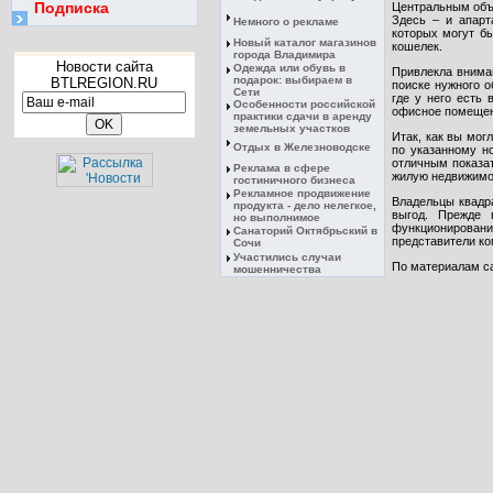
Подписка
Центральным объе
Здесь – и апарт
Немного о рекламе
которых могут б
Новый каталог магазинов
кошелек.
города Владимира
Новости сайта
Одежда или обувь в
Привлекла вниман
подарок: выбираем в
BTLREGION.RU
поиске нужного о
Сети
где у него есть
Особенности российской
офисное помещени
практики сдачи в аренду
земельных участков
Итак, как вы мог
Отдых в Железноводске
по указанному но
отличным показат
Реклама в сфере
жилую недвижимо
гостиничного бизнеса
Рекламное продвижение
Владельцы квадр
продукта - дело нелегкое,
выгод. Прежде 
но выполнимое
функционировани
Санаторий Октябрьский в
представители ко
Сочи
Участились случаи
По материалам сай
мошенничества