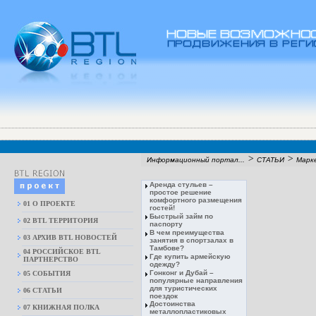
>
>
Информационный портал...
СТАТЬИ
Марк
Аренда стульев –
простое решение
комфортного размещения
01 О ПРОЕКТЕ
гостей!
Быстрый займ по
02 BTL ТЕРРИТОРИЯ
паспорту
В чем преимущества
03 АРХИВ BTL НОВОСТЕЙ
занятия в спортзалах в
Тамбове?
04 РОССИЙСКОЕ BTL
Где купить армейскую
ПАРТНЕРСТВО
одежду?
Гонконг и Дубай –
05 СОБЫТИЯ
популярные направления
для туристических
06 СТАТЬИ
поездок
Достоинства
07 КНИЖНАЯ ПОЛКА
металлопластиковых