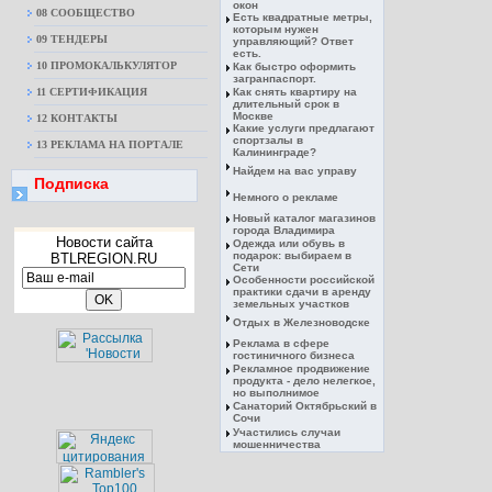
окон
08 CООБЩЕСТВО
Есть квадратные метры,
которым нужен
09 ТЕНДЕРЫ
управляющий? Ответ
есть.
10 ПРОМОКАЛЬКУЛЯТОР
Как быстро оформить
загранпаспорт.
11 СЕРТИФИКАЦИЯ
Как снять квартиру на
длительный срок в
Москве
12 КОНТАКТЫ
Какие услуги предлагают
спортзалы в
13 РЕКЛАМА НА ПОРТАЛЕ
Калининграде?
Найдем на вас управу
Подписка
Немного о рекламе
Новый каталог магазинов
города Владимира
Новости сайта
Одежда или обувь в
подарок: выбираем в
BTLREGION.RU
Сети
Особенности российской
практики сдачи в аренду
земельных участков
Отдых в Железноводске
Реклама в сфере
гостиничного бизнеса
Рекламное продвижение
продукта - дело нелегкое,
но выполнимое
Санаторий Октябрьский в
Сочи
Участились случаи
мошенничества