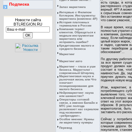
есть среды, в кот
Подписка
растерянного студе
Запах маркетинга
верный: 4Р? А може
Интервью с Филипом
к серьезным сомне
Котлером. Инструменты
без остановки моде
маркетинга (комплекс 4Р)
Новости сайта
что самое ужасное, 
История платежных
BTLREGION.RU
терминалов в России
В наше время, когд
Компания теряет
полностью утратил с
клиентов. Обращаться к
а компании, руково
модным инструментам
нишу. Если наблюда
маркетинга или
целый ворох марок, 
исправить ошибки?
и ладно, сделаем в
Кредитование малого и
таким перебором д
среднего бизнеса
обоснования"…
Маркетинг
По другому работат
Маркетинг авто
за все время сущес
продукт должен как
Маркетинг – глаза и уши
состоит в том, чт
бизнеса. Маркетолог -
современный Штирлиц
наивностью. Да, зад
Маркетинговая наука и
приучен думать на
рыночная жизнь или Что
подкинув новую моде
означает
позиционирование для
Итак, маркетинг, 
малого бизнеса
потребляющего субъ
Нейромаркетинг: наука
выявление того, чт
или шаманство?
ключевой вопрос мар
Операторы сотовой
ответ на этот вопр
связи, а именно Билайн и
образом. В резуль
МТС уже полгода
маркетологов, быть
развлекают нас сериалом
заставить его раско
под названием
«ребрендинг».
Сейчас у потребит
Особое мнение: Нужны
ли маркетингу кумиры
которые современна
слишком дороги. Вс
Перевод
покупателя, станов