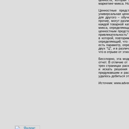
ценность, которая
маркетинг-микса. Н
Ценностные предс
универсальная ценно
для другого – обуч
прочие, могут разл
каждой товарной ка
микса, определяющи
ценностным предста
привлекательность" 
в которой, повтори
определяющий, что 
есть параметр, опр
двух "Ц", и в разли
что в отрыве от этих 
Бесспорно, эта мод
отчет. В отличие о
трех страницах рас
и искать решения 
придумавшим и раск
удалось добиться эт
Источник: www.adver