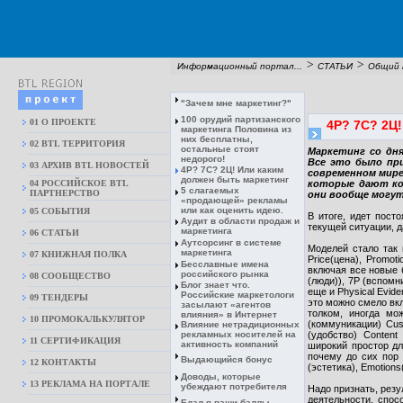
>
>
Информационный портал...
СТАТЬИ
Общий 
"Зачем мне маркетинг?"
100 орудий партизанского
01 О ПРОЕКТЕ
4Р? 7С? 2Ц
маркетинга Половина из
них бесплатны,
02 BTL ТЕРРИТОРИЯ
остальные стоят
Маркетинг со дня
недорого!
Все это было пр
03 АРХИВ BTL НОВОСТЕЙ
4Р? 7С? 2Ц! Или каким
современном мире
должен быть маркетинг
04 РОССИЙСКОЕ BTL
которые дают кон
5 слагаемых
ПАРТНЕРСТВО
они вообще могу
«продающей» рекламы
или как оценить идею.
05 СОБЫТИЯ
В итоге, идет пост
Аудит в области продаж и
текущей ситуации, д
маркетинга
06 СТАТЬИ
Аутсорсинг в системе
Моделей стало так 
маркетинга
07 КНИЖНАЯ ПОЛКА
Price(цена), Promo
Бесславные имена
включая все новые б
российского рынка
08 CООБЩЕСТВО
(люди)), 7Р (вспомн
Блог знает что.
еще и Physical Evide
Российские маркетологи
09 ТЕНДЕРЫ
это можно смело вкл
засылают «агентов
толком, иногда мо
влияния» в Интернет
10 ПРОМОКАЛЬКУЛЯТОР
(коммуникации) Cus
Влияние нетрадиционных
рекламных носителей на
(удобство) Conten
11 СЕРТИФИКАЦИЯ
активность компаний
широкий простор дл
почему до сих пор 
Выдающийся бонус
12 КОНТАКТЫ
(эстетика), Еmotion
Доводы, которые
13 РЕКЛАМА НА ПОРТАЛЕ
убеждают потребителя
Надо признать, резу
деятельности, спос
Едал я ваши баллы…