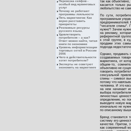
Перевозка сейфов -
так как объективно,
особый вид мувинговых
касается только р
услуг
любопытство не самы
Почему не работают
программы лояльности
По сути, потребит
Пять маркетингов: Как
программным управл
верно расставить
предпринимателей. В
приоритеты
"чесателя спины". 
Рекламные ресурсы
нужно"! Зачем нужн
русского языка.
на рекламу, котор
Удовлетворить
референтной группой
потребителя – а как?
к этой группе, в х
Ответ можно найти, читая
продажи этих самы
книги по экономике
подхода недостаточ
Уровень информатизации
торговых сетей в России
2006
Однако, продавать 
Чего в действительности
создаваемых товарны
хотят потребители?
маркетинга, от кото
Эксперты не советуют
общем-то, сомните
экономить на маркетинге
объективно не суще
говорить потребител
сексуальной привл
спины – символ выс
потому что навязыв
человека. И это кас
на нем начинает и
выбора потребителя
личностных ценност
определению, но по
выводите новую марк
изначально не нужн
по описанному выше
Бренд становится т
систему его ценнос
качестве. Притом, 
как современный ма