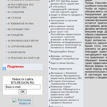
фирм.
4Р? 7С? 2Ц! Или каким
Теперь Chevrole
должен быть маркетинг
04 РОССИЙСКОЕ BTL
особенно популяр
5 слагаемых
ПАРТНЕРСТВО
Чтобы не терять
«продающей» рекламы
обязана иметь со
или как оценить идею.
05 СОБЫТИЯ
Направления де
Аудит в области продаж и
концепции новей
маркетинга
06 СТАТЬИ
новыми функциями
Аутсорсинг в системе
остается практи
маркетинга
07 КНИЖНАЯ ПОЛКА
пассажиров, дела
Бесславные имена
Дизайну автомоби
российского рынка
08 CООБЩЕСТВО
внешнем виде. Да
Блог знает что.
Российские маркетологи
образа современ
09 ТЕНДЕРЫ
засылают «агентов
Маркетологи про
влияния» в Интернет
будет интересна
10 ПРОМОКАЛЬКУЛЯТОР
Влияние нетрадиционных
окажутся, зависи
рекламных носителей на
Кроме этого, по
11 СЕРТИФИКАЦИЯ
активность компаний
повлиять на дин
Выдающийся бонус
благодаря грамо
12 КОНТАКТЫ
находящиеся вдол
Доводы, которые
что привлекают 
13 РЕКЛАМА НА ПОРТАЛЕ
убеждают потребителя
обращают вниман
Едал я ваши баллы…
также эффективно
Подписка
Многие фирмы исп
Запах маркетинга
такой подход уже
незначительные с
Интервью с Филипом
В настоящее вре
Котлером. Инструменты
интерес к прода
маркетинга (комплекс 4Р)
Новости сайта
История платежных
BTLREGION.RU
терминалов в России
Компания теряет
клиентов. Обращаться к
модным инструментам
маркетинга или
исправить ошибки?
Кредитование малого и
среднего бизнеса
Маркетинг