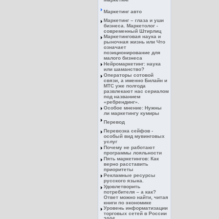
Маркетинг авто
Маркетинг – глаза и уши
бизнеса. Маркетолог -
современный Штирлиц
Маркетинговая наука и
рыночная жизнь или Что
означает
позиционирование для
малого бизнеса
Нейромаркетинг: наука
или шаманство?
Операторы сотовой
связи, а именно Билайн и
МТС уже полгода
развлекают нас сериалом
под названием
«ребрендинг».
Особое мнение: Нужны
ли маркетингу кумиры
Перевод
Перевозка сейфов -
особый вид мувинговых
услуг
Почему не работают
программы лояльности
Пять маркетингов: Как
верно расставить
приоритеты
Рекламные ресурсы
русского языка.
Удовлетворить
потребителя – а как?
Ответ можно найти, читая
книги по экономике
Уровень информатизации
торговых сетей в России
2006