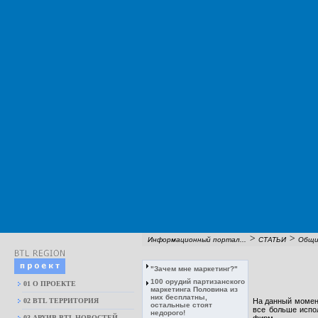
>
>
Информационный портал...
СТАТЬИ
Общи
"Зачем мне маркетинг?"
100 орудий партизанского
01 О ПРОЕКТЕ
маркетинга Половина из
них бесплатны,
02 BTL ТЕРРИТОРИЯ
На данный момент
остальные стоят
все больше испо
недорого!
03 АРХИВ BTL НОВОСТЕЙ