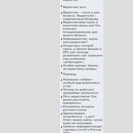
Маркетинг авто
Маркетинг – глаза и уши
бизнеса. Маркетолог -
современный Штирлиц
Маркетинговая наука и
рыночная жизнь или Что
означает
позиционирование для
малого бизнеса
Нейромаркетинг: наука
или шаманство?
Операторы сотовой
связи, а именно Билайн и
МТС уже полгода
развлекают нас сериалом
под названием
«ребрендинг».
Особое мнение: Нужны
ли маркетингу кумиры
Перевод
Перевозка сейфов -
особый вид мувинговых
услуг
Почему не работают
программы лояльности
Пять маркетингов: Как
верно расставить
приоритеты
Рекламные ресурсы
русского языка.
Удовлетворить
потребителя – а как?
Ответ можно найти, читая
книги по экономике
Уровень информатизации
торговых сетей в России
2006