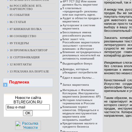
4Р? 7С? 2Ц! Или каким
прекрасный, так и
должен быть маркетинг
04 РОССИЙСКОЕ BTL
5 слагаемых
ПАРТНЕРСТВО
А между тем, рус
«продающей» рекламы
продаж. Вы же за
или как оценить идею.
05 СОБЫТИЯ
покупать-покупать
Аудит в области продаж и
для животного ва
маркетинга
06 СТАТЬИ
написан просто та
Аутсорсинг в системе
выбору в вашу по
маркетинга
07 КНИЖНАЯ ПОЛКА
бессознательный п
Бесславные имена
российского рынка
08 CООБЩЕСТВО
Заказать копира
Блог знает что.
рекламными текст
Российские маркетологи
09 ТЕНДЕРЫ
литературного ис
засылают «агентов
сущности же они
влияния» в Интернет
10 ПРОМОКАЛЬКУЛЯТОР
литературе глав
Влияние нетрадиционных
рекламных носителей на
копирайтер должен
11 СЕРТИФИКАЦИЯ
активность компаний
Имиджевые слоган
Выдающийся бонус
12 КОНТАКТЫ
без слогана впол
Доводы, которые
привязан к имен
13 РЕКЛАМА НА ПОРТАЛЕ
убеждают потребителя
множество нюансо
Едал я ваши баллы…
Качественный сло
Подписка
Искусство созда
Запах маркетинга
философию бренда
Интервью с Филипом
оригинальным и у
Котлером. Инструменты
маркетинга (комплекс 4Р)
Новости сайта
Таким образом, в
История платежных
не гарантирует ж
BTLREGION.RU
терминалов в России
которого смогут 
Компания теряет
продаж, инструм
клиентов. Обращаться к
частности. Копир
модным инструментам
направление, здес
маркетинга или
исправить ошибки?
Кредитование малого и
среднего бизнеса
Маркетинг