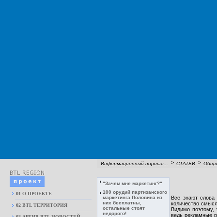
>
>
Информационный портал...
СТАТЬИ
Общи
"Зачем мне маркетинг?"
100 орудий партизанского
01 О ПРОЕКТЕ
маркетинга Половина из
Все знают слова 
них бесплатны,
количество смысло
02 BTL ТЕРРИТОРИЯ
остальные стоят
Видимо поэтому, 
недорого!
ведь рекламные р
03 АРХИВ BTL НОВОСТЕЙ