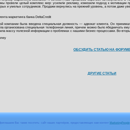
 мы провели целый комплекс мер: усилили рекламу, изменили подход к мотивации 
рых и умелых сотрудников. Продажи вернулись на прежний уровень, а потом даже ув
ента маркетинга банка DeltaCredit
ой компании была введена специальная должность — адвокат клиента. Он принимал
ла организована специальная телефонная линия, причем можно было ябедничать ему
чила массу полезной информации о проблемах с нашими бизнес-процессами. Во-вторы
oney
ОБСУДИТЬ СТАТЬЮ НА ФОРУМ
ДРУГИЕ СТАТЬИ
Приглашаем Вас также посетить: сайт наших партнёров, предоставляющих нам контент
MarketingPeople