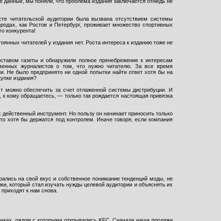
се данные, мы поняли, что проблема издания заключается отнюдь не
осте читательской аудитории была вызвана отсутствием системы
ородах, как Ростов и Петербург, проживает множество спортивных
го конкурента!
оянных читателей у издания нет. Роста интереса к изданию тоже не
оставом газеты и обнаружили полное пренебрежение к интересам
твенных журналистов о том, что нужно читателю. За все время
и. Не было предпринято ни одной попытки найти ответ хотя бы на
купке издания?
ст можно обеспечить за счет отлаженной системы дистрибуции. И
, к кому обращаетесь, — только так рождается настоящая привязка
х действенный инструмент. Но пользу он начинает приносить только
то хотя бы держатся под контролем. Иначе говоря, если компания
ирались на свой вкус и собственное понимание тенденций моды, не
ики, который стал изучать нужды целевой аудитории и объяснять их
 приходят к нам снова.
точках, рядом с которыми открывались KFC. Сначала наши продажи