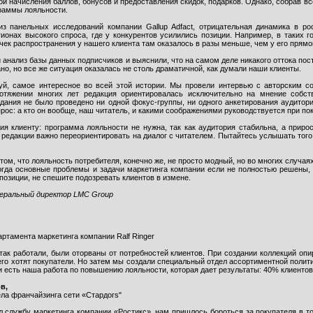
й начисления баллов, бонусов и предоставления скидок, подарков. Однако, собрав в
граммы лояльности.
из панельных исследований компании Gallup Adfact, отрицательная динамика в р
гионах высокого спроса, где у конкурентов усилились позиции. Например, в таких г
чек распространения у нашего клиента там оказалось в разы меньше, чем у его прямо
анализ базы данных подписчиков и выяснили, что на самом деле никакого оттока пост
о, но все же ситуация оказалась не столь драматичной, как думали наши клиенты.
уй, самое интересное во всей этой истории. Мы провели интервью с авторским с
ротяжении многих лет редакция ориентировалась исключительно на мнение собс
дания не было проведено ни одной фокус-группы, ни одного анкетирования аудитори
ос: а кто он вообще, наш читатель, и какими соображениями руководствуется при по
я клиенту: программа лояльности не нужна, так как аудитория стабильна, а приро
 редакции важно переориентировать на диалог с читателем. Пытайтесь услышать того
том, что лояльность потребителя, конечно же, не просто модный, но во многих случая
когда основные проблемы и задачи маркетинга компании если не полностью решены, 
позиции, не спешите подозревать клиентов в измене.
неральный директор LMC Group
ртамента маркетинга компании Ralf Ringer
 так работали, были оторваны от потребностей клиентов. При создании коллекций оп
его хотят покупатели. Но затем мы создали специальный отдел ассортиментной полит
 есть наша работа по повышению лояльности, которая дает результаты: 40% клиентов
в,
ела франчайзинга сети «Стардогs"
ял службу маркетинга компании «Ростикс», нам пришлось бороться за покупателя в 