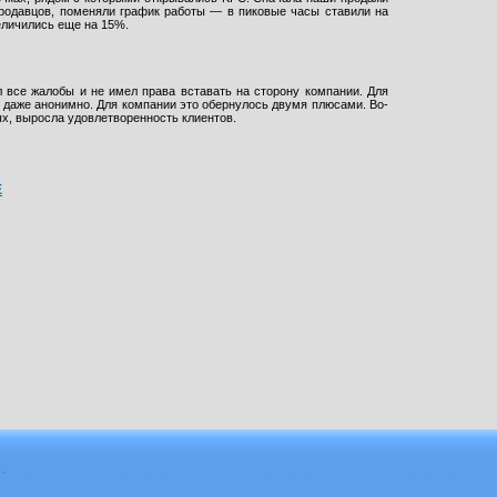
продавцов, поменяли график работы — в пиковые часы ставили на
еличились еще на 15%.
 все жалобы и не имел права вставать на сторону компании. Для
 даже анонимно. Для компании это обернулось двумя плюсами. Во-
х, выросла удовлетворенность клиентов.
Е
,