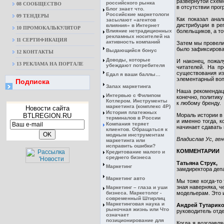
развернутой схемо
российского рынка
08 CООБЩЕСТВО
в отсутствии про
Блог знает что.
Российские маркетологи
09 ТЕНДЕРЫ
Как показал анал
засылают «агентов
дистрибуции в ре
влияния» в Интернет
10 ПРОМОКАЛЬКУЛЯТОР
Влияние нетрадиционных
болельщиков, а то
рекламных носителей на
11 СЕРТИФИКАЦИЯ
активность компаний
Затем мы провели 
было зафиксирован
Выдающийся бонус
12 КОНТАКТЫ
Доводы, которые
И наконец, пожал
13 РЕКЛАМА НА ПОРТАЛЕ
убеждают потребителя
читателей. На п
существования из
Едал я ваши баллы…
элементарный вопр
Подписка
Запах маркетинга
Наша рекомендаци
Интервью с Филипом
конечно, политику
Котлером. Инструменты
к любому бренду.
маркетинга (комплекс 4Р)
Новости сайта
История платежных
BTLREGION.RU
Мораль истории в 
терминалов в России
и именно тогда, 
Компания теряет
начинает сдавать 
клиентов. Обращаться к
модным инструментам
Владислав Ус, ге
маркетинга или
исправить ошибки?
КОММЕНТАРИИ
Кредитование малого и
среднего бизнеса
Татьяна Струк,
Маркетинг
замдиректора депа
Маркетинг авто
Мы тоже когда-то
зная наверняка, ч
Маркетинг – глаза и уши
бизнеса. Маркетолог -
модельерам. Это и
современный Штирлиц
Маркетинговая наука и
Андрей Тутарико
рыночная жизнь или Что
руководитель отд
означает
позиционирование для
Когда я возглавл