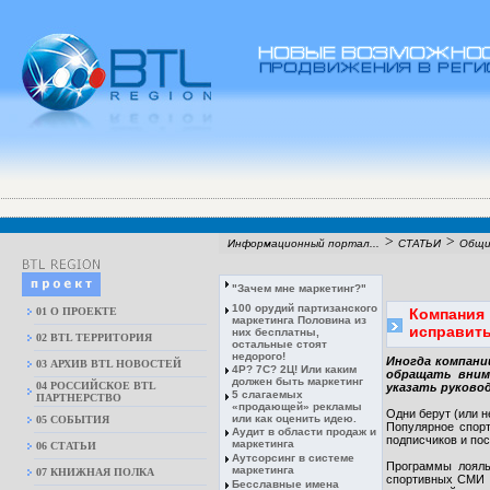
>
>
Информационный портал...
СТАТЬИ
Общи
"Зачем мне маркетинг?"
100 орудий партизанского
01 О ПРОЕКТЕ
Компания
маркетинга Половина из
исправит
них бесплатны,
02 BTL ТЕРРИТОРИЯ
остальные стоят
недорого!
Иногда компани
03 АРХИВ BTL НОВОСТЕЙ
4Р? 7С? 2Ц! Или каким
обращать внима
должен быть маркетинг
04 РОССИЙСКОЕ BTL
указать руково
5 слагаемых
ПАРТНЕРСТВО
«продающей» рекламы
Одни берут (или н
или как оценить идею.
05 СОБЫТИЯ
Популярное спорт
Аудит в области продаж и
подписчиков и по
маркетинга
06 СТАТЬИ
Аутсорсинг в системе
Программы лояль
маркетинга
07 КНИЖНАЯ ПОЛКА
спортивных СМИ п
Бесславные имена