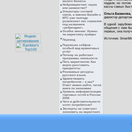
малого бизнеса
падали, но потом
Нейромаркетинг: наука
кассы самых быст
или шаманство?
Операторы сотовой
Ольга Базанова,
связи, а именно Билайн и
директор департам
МТС уже полгода
развлекают нас сериалом
В одной зарубежн
под названием
«ребрендинг».
общения с ним бы
Особое мнение: Нужны
первых, она полу
ли маркетингу кумиры
Источник: SmartM
Перевод
Перевозка сейфов -
особый вид мувинговых
услуг
Почему не работают
программы лояльности
Пять маркетингов: Как
верно расставить
приоритеты
Рекламные ресурсы
русского языка.
Удовлетворить
потребителя – а как?
Ответ можно найти, читая
книги по экономике
Уровень информатизации
торговых сетей в России
2006
Чего в действительности
хотят потребители?
Эксперты не советуют
экономить на маркетинге