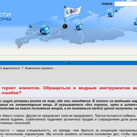
ПОИСК:
-->
>
й маркетинг
Компания теряет...
 теряет клиентов. Обращаться к модным инструментам м
ь ошибки?
и ищут резервы роста не там, где они находятся. В погоне за модными 
ние на элементарные вещи. И оказываются «без порток, зато в шляпе»
дителям на такое положение вещей, а не пытаться любой ценой получить за
е берут) откаты. Другие их предлагают (или не предлагают). Третьи пытаются поймат
ивное издание, озабоченное падением розничных продаж и сокращением доли рынк
стоянных читателей.
ности — наша специальность, но прежде, чем браться за концепцию программы
о нескольким параметрам. Мы хотели выявить истинное положение дел, чтобы пр