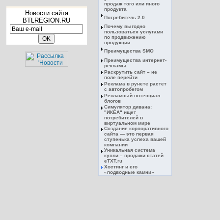
продаж того или иного
продукта
Новости сайта
Потребитель 2.0
BTLREGION.RU
Почему выгодно
пользоваться услугами
по продвижению
продукции
Преимущества SMO
Преимущества интернет-
рекламы
Раскрутить сайт – не
поле перейти
Реклама в рунете растет
с автопробегом
Рекламный потенциал
блогов
Симулятор дивана:
"ИКЕА" ищет
потребителей в
виртуальном мире
Создание корпоративного
сайта — это первая
ступенька успеха вашей
компании
Уникальная система
купли – продажи статей
eTXT.ru
Хостинг и его
«подводные камни»