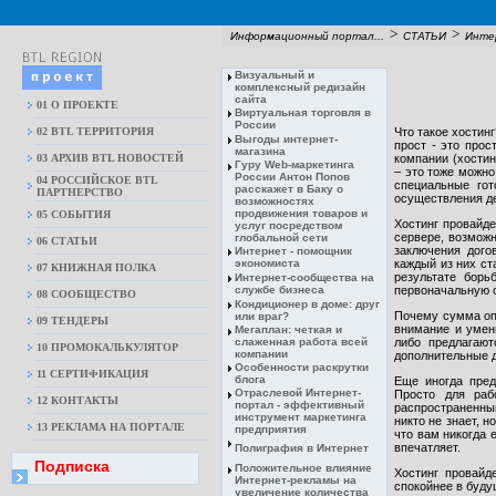
>
>
Информационный портал...
СТАТЬИ
Инте
Визуальный и
комплексный редизайн
сайта
01 О ПРОЕКТЕ
Виртуальная торговля в
России
02 BTL ТЕРРИТОРИЯ
Что такое хостин
Выгоды интернет-
прост - это про
магазина
03 АРХИВ BTL НОВОСТЕЙ
компании (хостинг
Гуру Web-маркетинга
– это тоже можн
России Антон Попов
04 РОССИЙСКОЕ BTL
специальные гот
расскажет в Баку о
ПАРТНЕРСТВО
осуществления де
возможностях
продвижения товаров и
05 СОБЫТИЯ
Хостинг провайде
услуг посредством
сервере, возможн
глобальной сети
06 СТАТЬИ
заключения дог
Интернет - помощник
экономиста
каждый из них ст
07 КНИЖНАЯ ПОЛКА
результате борь
Интернет-сообщества на
службе бизнеса
первоначальную 
08 CООБЩЕСТВО
Кондиционер в доме: друг
Почему сумма опл
или враг?
09 ТЕНДЕРЫ
внимание и умен
Мегаплан: четкая и
слаженная работа всей
либо предлагают
10 ПРОМОКАЛЬКУЛЯТОР
компании
дополнительные д
Особенности раскрутки
11 СЕРТИФИКАЦИЯ
блога
Еще иногда пред
Отраслевой Интернет-
Просто для раб
12 КОНТАКТЫ
портал - эффективный
распространенный
инструмент маркетинга
никто не знает, 
13 РЕКЛАМА НА ПОРТАЛЕ
предприятия
что вам никогда 
впечатляет.
Полиграфия в Интернет
Подписка
Положительное влияние
Хостинг провайд
Интернет-рекламы на
спокойнее в буду
увеличение количества