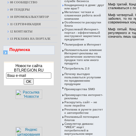
службе бизнеса
08 CООБЩЕСТВО
Миф третий. Кон
Кондиционер в доме: друг
сталкиваться с п
или враг?
09 ТЕНДЕРЫ
Мегаплан: четкая и
Миф четвертый. С
слаженная работа всей
10 ПРОМОКАЛЬКУЛЯТОР
заболел, то по 
компании
современных конд
Особенности раскрутки
11 СЕРТИФИКАЦИЯ
блога
Миф пятый. Конд
Отраслевой Интернет-
12 КОНТАКТЫ
портал - эффективный
регулярного и т
инструмент маркетинга
означать лишь од
13 РЕКЛАМА НА ПОРТАЛЕ
предприятия
Полиграфия в Интернет
Подписка
Положительное влияние
Интернет-рекламы на
увеличение количества
продаж того или иного
продукта
Новости сайта
Потребитель 2.0
BTLREGION.RU
Почему выгодно
пользоваться услугами
по продвижению
продукции
Преимущества SMO
Преимущества интернет-
рекламы
Раскрутить сайт – не
поле перейти
Реклама в рунете растет
с автопробегом
Рекламный потенциал
блогов
Симулятор дивана:
"ИКЕА" ищет
потребителей в
виртуальном мире