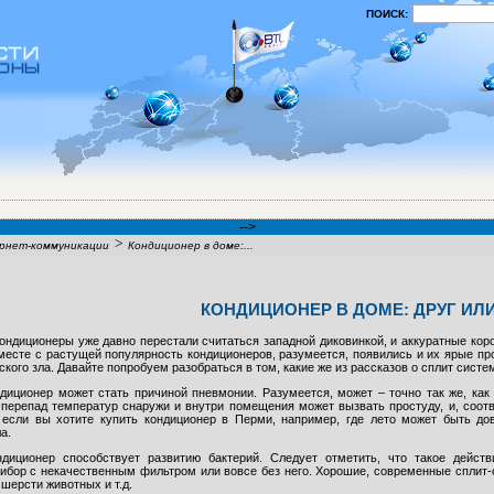
ПОИСК:
-->
>
рнет-коммуникации
Кондиционер в доме:...
КОНДИЦИОНЕР В ДОМЕ: ДРУГ ИЛИ
ондиционеры уже давно перестали считаться западной диковинкой, и аккуратные кор
месте с растущей популярность кондиционеров, разумеется, появились и их ярые пр
кого зла. Давайте попробуем разобраться в том, какие же из рассказов о сплит система
диционер может стать причиной пневмонии. Разумеется, может – точно так же, как
 перепад температур снаружи и внутри помещения может вызвать простуду, и, соотве
если вы хотите купить кондиционер в Перми, например, где лето может быть до
а.
диционер способствует развитию бактерий. Следует отметить, что такое действ
ибор с некачественным фильтром или вовсе без него. Хорошие, современные сплит-
 шерсти животных и т.д.