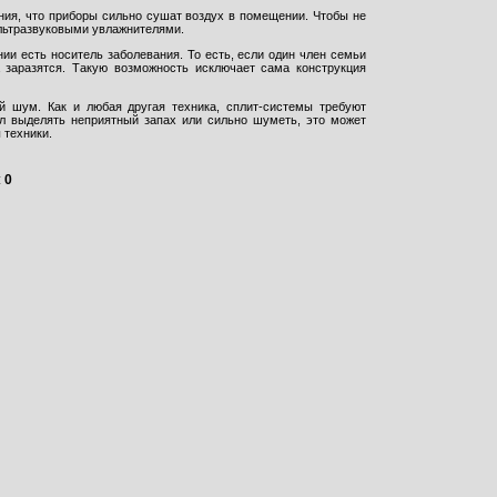
ния, что приборы сильно сушат воздух в помещении. Чтобы не
льтразвуковыми увлажнителями.
и есть носитель заболевания. То есть, если один член семьи
 заразятся. Такую возможность исключает сама конструкция
 шум. Как и любая другая техника, сплит-системы требуют
ал выделять неприятный запах или сильно шуметь, это может
 техники.
:
0