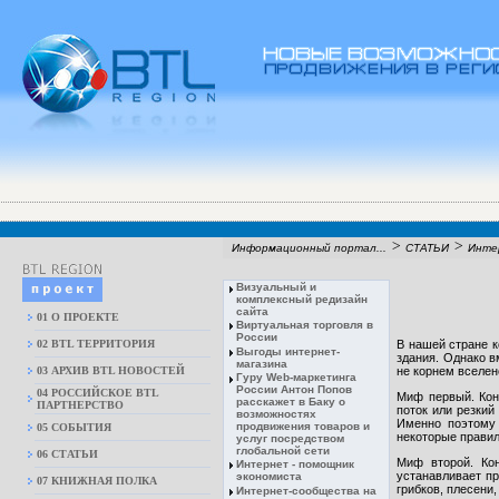
>
>
Информационный портал...
СТАТЬИ
Инте
Визуальный и
комплексный редизайн
сайта
01 О ПРОЕКТЕ
Виртуальная торговля в
России
02 BTL ТЕРРИТОРИЯ
В нашей стране к
Выгоды интернет-
здания. Однако в
магазина
03 АРХИВ BTL НОВОСТЕЙ
не корнем вселенс
Гуру Web-маркетинга
России Антон Попов
04 РОССИЙСКОЕ BTL
Миф первый. Кон
расскажет в Баку о
ПАРТНЕРСТВО
поток или резкий
возможностях
Именно поэтому 
продвижения товаров и
05 СОБЫТИЯ
некоторые правил
услуг посредством
глобальной сети
06 СТАТЬИ
Миф второй. Кон
Интернет - помощник
устанавливает пр
экономиста
07 КНИЖНАЯ ПОЛКА
грибков, плесени,
Интернет-сообщества на