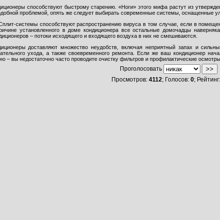
диционеры способствуют быстрому старению. «Ноги» этого мифа растут из утвержде
одобной проблемой, опять же следует выбирать современные системы, оснащенные у
плит-системы способствуют распространению вируса в том случае, если в помещени
причине установленного в доме кондиционера все остальные домочадцы наверняка
иционеров – потоки исходящего и входящего воздуха в них не смешиваются.
иционеры доставляют множество неудобств, включая неприятный запах и сильный
щательного ухода, а также своевременного ремонта. Если же ваш кондиционер нач
но – вы недостаточно часто проводите очистку фильтров и профилактические осмотры
Проголосовать
Просмотров:
4112
; Голосов:
0
; Рейтинг