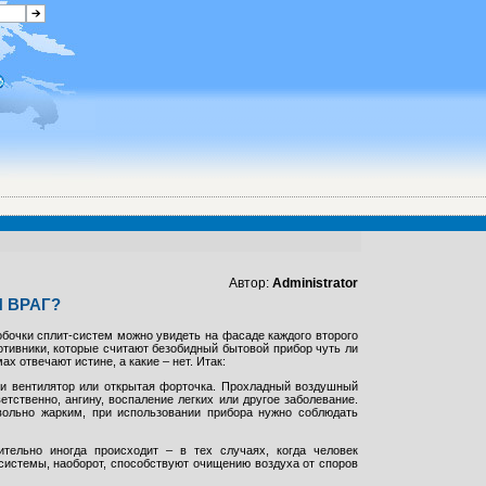
Автор:
Administrator
 ВРАГ?
обочки сплит-систем можно увидеть на фасаде каждого второго
отивники, которые считают безобидный бытовой прибор чуть ли
х отвечают истине, а какие – нет. Итак:
 и вентилятор или открытая форточка. Прохладный воздушный
тственно, ангину, воспаление легких или другое заболевание.
вольно жарким, при использовании прибора нужно соблюдать
ительно иногда происходит – в тех случаях, когда человек
системы, наоборот, способствуют очищению воздуха от споров