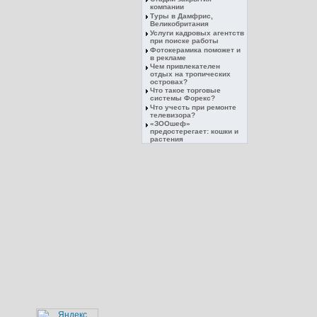
компании
Туры в Дамфрис,
Великобритания
Услуги кадровых агентств
при поиске работы
Фотокерамика поможет и
в рекламе
Чем привлекателен
отдых на тропических
островах?
Что такое торговые
системы Форекс?
Что учесть при ремонте
телевизора?
«ЗООшеф»
предостерегает: кошки и
растения