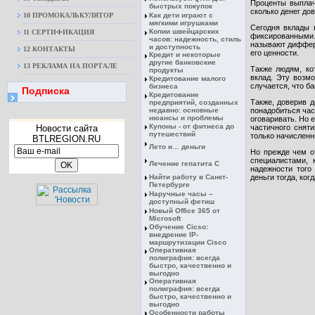
Проценты выплачи
быстрых покупок
сколько денег д
10 ПРОМОКАЛЬКУЛЯТОР
Как дети играют с
мягкими игрушками
Сегодня вклады 
Копии швейцарских
11 СЕРТИФИКАЦИЯ
фиксированными.
часов: надежность, стиль
называют диффере
и доступность
12 КОНТАКТЫ
его ценности.
Кредит и некоторые
другие банковские
13 РЕКЛАМА НА ПОРТАЛЕ
Также людям, ко
продукты
вклад. Эту возм
Кредитование малого
случается, что б
бизнеса
Подписка
Кредитование
Также, доверив 
предприятий, созданных
недавно: основные
понадобиться час
нюансы и проблемы
оговаривать. Но 
Купоны - от фитнеса до
Новости сайта
частичного сняти
путешествий
только начисленн
BTLREGION.RU
Лето и… деньги
Но прежде чем о
специалистами, 
Лечение гепатита С
надежности того
Найти работу в Санкт-
деньги тогда, ко
Петербурге
Наручные часы –
доступный фетиш
Новый Office 365 от
Microsoft
Обучение Cicso:
внедрение IP-
маршрутизации Cisco
Оперативная
полиграфия: всегда
быстро, качественно и
выгодно
Оперативная
полиграфия: всегда
быстро, качественно и
выгодно
Особенности работы