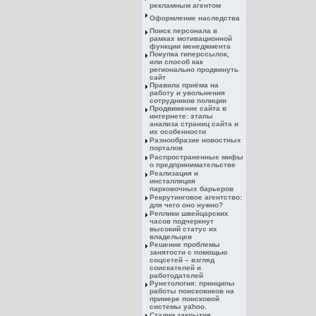
рекламным агентом
Оформление наследства
Поиск персонала в
рамках мотивационной
функции менеджмента
Покупка гиперссылок,
или способ как
регионально продвинуть
сайт
Правила приёма на
работу и увольнения
сотрудников полиции
Продвижение сайта в
интернете: этапы
анализа страниц сайта и
их особенности
Разнообразие новостных
порталов
Распространенные мифы
о предпринимательстве
Реализация и
инсталляция
парковочных барьеров
Рекрутинговое агентство:
для чего оно нужно?
Реплики швейцарских
часов подчеркнут
высокий статус их
владельцев
Решение проблемы
занятости с помощью
соцсетей – взгляд
соискателей и
работодателей
Рунетология: принципы
работы поисковиков на
примере поисковой
системы yahoo.
Стадии закрытия