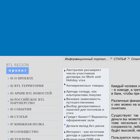
>
>
Информационный портал...
СТАТЬИ
Стат
Австралия расширяет
число участников
договора по Work and
01 О ПРОЕКТЕ
Holiday visa
Антикризисные товары
02 BTL ТЕРРИТОРИЯ
Каждый человек х
– в комоде, а тре
Аренда склада, как
03 АРХИВ BTL НОВОСТЕЙ
в банк, чтобы пр
альтернатива покупке
Визовая зависимость
04 РОССИЙСКОЕ BTL
Различные финан
путешественника
ПАРТНЕРСТВО
о них можно на w
Выбор декоративных
понятиях.
05 СОБЫТИЯ
панелей для потолков и
стен
Существуют так 
06 СТАТЬИ
Грядет банкет? Варианты
деньги вы можете
оформления зала
тоже несколько 
07 КНИЖНАЯ ПОЛКА
Делаем вклад без риска
сохранности, либ
будет высокой, не
08 CООБЩЕСТВО
Интернет - как источник
дохода и удовольствия
Пользуются попул
09 ТЕНДЕРЫ
Используем QIWI для