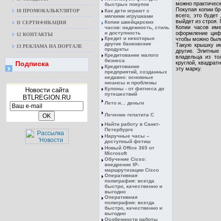
можно практическ
быстрых покупок
Покупая копии бр
10 ПРОМОКАЛЬКУЛЯТОР
Как дети играют с
всего, это будет
мягкими игрушками
выйдет из строя.
Копии швейцарских
11 СЕРТИФИКАЦИЯ
Копии часов име
часов: надежность, стиль
и доступность
оформление цифе
12 КОНТАКТЫ
Кредит и некоторые
чтобы можно было
другие банковские
Такую крышку им
13 РЕКЛАМА НА ПОРТАЛЕ
продукты
другие. Элитные
Кредитование малого
владельца из т
бизнеса
Подписка
круглой, квадрат
Кредитование
эту марку.
предприятий, созданных
недавно: основные
нюансы и проблемы
Купоны - от фитнеса до
Новости сайта
путешествий
BTLREGION.RU
Лето и… деньги
Лечение гепатита С
Найти работу в Санкт-
Петербурге
Наручные часы –
доступный фетиш
Новый Office 365 от
Microsoft
Обучение Cicso:
внедрение IP-
маршрутизации Cisco
Оперативная
полиграфия: всегда
быстро, качественно и
выгодно
Оперативная
полиграфия: всегда
быстро, качественно и
выгодно
Особенности работы