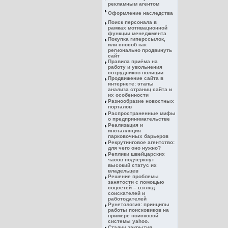
рекламным агентом
Оформление наследства
Поиск персонала в
рамках мотивационной
функции менеджмента
Покупка гиперссылок,
или способ как
регионально продвинуть
сайт
Правила приёма на
работу и увольнения
сотрудников полиции
Продвижение сайта в
интернете: этапы
анализа страниц сайта и
их особенности
Разнообразие новостных
порталов
Распространенные мифы
о предпринимательстве
Реализация и
инсталляция
парковочных барьеров
Рекрутинговое агентство:
для чего оно нужно?
Реплики швейцарских
часов подчеркнут
высокий статус их
владельцев
Решение проблемы
занятости с помощью
соцсетей – взгляд
соискателей и
работодателей
Рунетология: принципы
работы поисковиков на
примере поисковой
системы yahoo.
Стадии закрытия