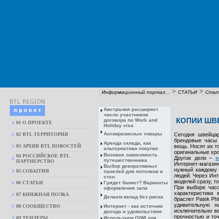
>
>
Информационный портал...
СТАТЬИ
Стат
Австралия расширяет
число участников
КОПИИ ШВ
договора по Work and
01 О ПРОЕКТЕ
Holiday visa
Антикризисные товары
02 BTL ТЕРРИТОРИЯ
Сегодня швейца
брендовые часы 
Аренда склада, как
03 АРХИВ BTL НОВОСТЕЙ
вещь. Носят их т
альтернатива покупке
оригинальные хр
Визовая зависимость
04 РОССИЙСКОЕ BTL
Другое дело –
к
путешественника
ПАРТНЕРСТВО
Интернет-магази
Выбор декоративных
нужный каждому 
05 СОБЫТИЯ
панелей для потолков и
людей. Через Инт
стен
моделей сразу, т
06 СТАТЬИ
Грядет банкет? Варианты
При выборе часо
оформления зала
характеристики 
07 КНИЖНАЯ ПОЛКА
Делаем вклад без риска
браслет Patek Ph
удивительную н
08 CООБЩЕСТВО
Интернет - как источник
исключительно в
дохода и удовольствия
прочностью и точ
09 ТЕНДЕРЫ
Используем QIWI для