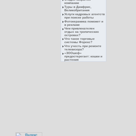
компании
Туры в Дамфрис,
Великобритания
Услуги кадровых агентств
при поиске работы
Фотокерамика поможет и
в рекламе
Чем привлекателен
отдых на тропических
островах?
Что такое торговые
системы Форекс?
Что учесть при ремонте
телевизора?
«ЗООшеф»
предостерегает: кошки и
растения