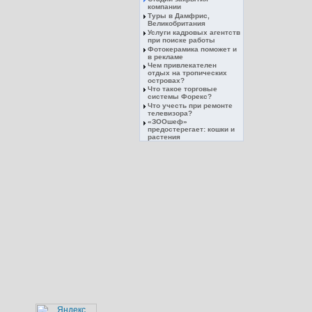
компании
Туры в Дамфрис,
Великобритания
Услуги кадровых агентств
при поиске работы
Фотокерамика поможет и
в рекламе
Чем привлекателен
отдых на тропических
островах?
Что такое торговые
системы Форекс?
Что учесть при ремонте
телевизора?
«ЗООшеф»
предостерегает: кошки и
растения