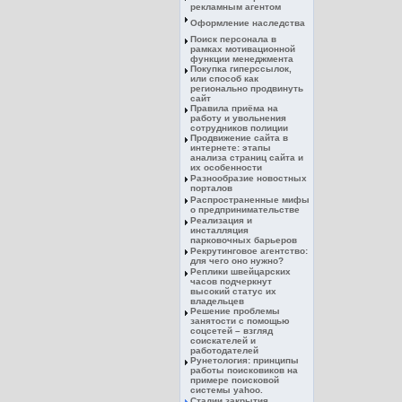
рекламным агентом
Оформление наследства
Поиск персонала в
рамках мотивационной
функции менеджмента
Покупка гиперссылок,
или способ как
регионально продвинуть
сайт
Правила приёма на
работу и увольнения
сотрудников полиции
Продвижение сайта в
интернете: этапы
анализа страниц сайта и
их особенности
Разнообразие новостных
порталов
Распространенные мифы
о предпринимательстве
Реализация и
инсталляция
парковочных барьеров
Рекрутинговое агентство:
для чего оно нужно?
Реплики швейцарских
часов подчеркнут
высокий статус их
владельцев
Решение проблемы
занятости с помощью
соцсетей – взгляд
соискателей и
работодателей
Рунетология: принципы
работы поисковиков на
примере поисковой
системы yahoo.
Стадии закрытия