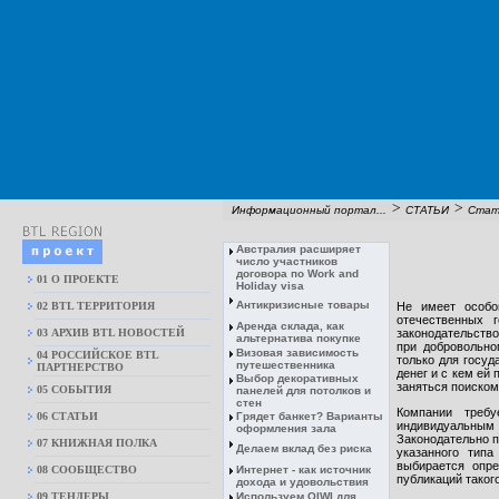
>
>
Информационный портал...
СТАТЬИ
Стат
Австралия расширяет
число участников
договора по Work and
01 О ПРОЕКТЕ
Holiday visa
Антикризисные товары
02 BTL ТЕРРИТОРИЯ
Не имеет особо
отечественных 
Аренда склада, как
03 АРХИВ BTL НОВОСТЕЙ
законодательство
альтернатива покупке
при добровольно
Визовая зависимость
04 РОССИЙСКОЕ BTL
только для госуд
путешественника
ПАРТНЕРСТВО
денег и с кем ей
Выбор декоративных
заняться поиском
05 СОБЫТИЯ
панелей для потолков и
стен
Компании треб
06 СТАТЬИ
Грядет банкет? Варианты
индивидуальны
оформления зала
Законодательно п
07 КНИЖНАЯ ПОЛКА
Делаем вклад без риска
указанного типа
выбирается опре
08 CООБЩЕСТВО
Интернет - как источник
публикаций таког
дохода и удовольствия
09 ТЕНДЕРЫ
Используем QIWI для