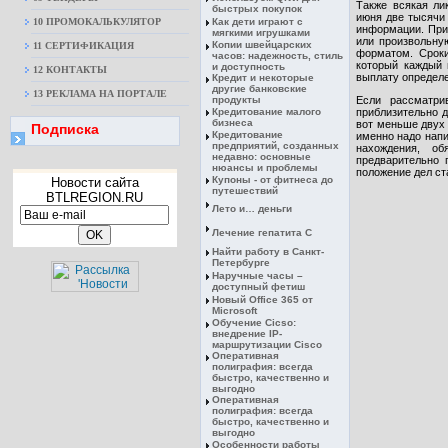
Также всякая ли
быстрых покупок
июня две тысячи 
10 ПРОМОКАЛЬКУЛЯТОР
Как дети играют с
информации. При 
мягкими игрушками
или произвольну
Копии швейцарских
11 СЕРТИФИКАЦИЯ
форматом. Сроки
часов: надежность, стиль
который каждый 
и доступность
12 КОНТАКТЫ
выплату определе
Кредит и некоторые
другие банковские
13 РЕКЛАМА НА ПОРТАЛЕ
продукты
Если рассматри
Кредитование малого
приблизительно д
бизнеса
вот меньше двух 
Подписка
Кредитование
именно надо напи
предприятий, созданных
нахождения, об
недавно: основные
предварительно 
нюансы и проблемы
положение дел ст
Купоны - от фитнеса до
Новости сайта
путешествий
BTLREGION.RU
Лето и… деньги
Лечение гепатита С
Найти работу в Санкт-
Петербурге
Наручные часы –
доступный фетиш
Новый Office 365 от
Microsoft
Обучение Cicso:
внедрение IP-
маршрутизации Cisco
Оперативная
полиграфия: всегда
быстро, качественно и
выгодно
Оперативная
полиграфия: всегда
быстро, качественно и
выгодно
Особенности работы