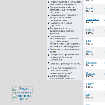
Гость
Преимущества рекламной
кампании в Интернете
Продвижение сайтов,
Marel
комплексная интернет
Гость
реклама
Продвижение товаров и
услуг в Интернете:
Jaundalynn
преимущества
Гость
Развитие интернет
торговли
Раскрутка в сети,
Latisha
ориентированная на
Гость
женщин
Реклама сайта
автоломбарда – прямой
Linx
путь сближения
Гость
потребностей заемщика и
возможностей кредитора
Создание и продвижение
Hollie
сайта
Гость
Специфика продвижения
сайтов мебельных
магазинов
Henrietta
Способы раскрутки сайта
Гость
Что могут предложить
пользователям
социальные сети?
Kenisha
Эффективность
Гость
контекстной рекламы
Crissy
Гость
Lily
Гость