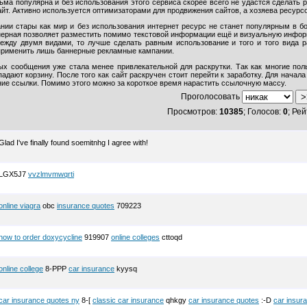
ьма популярна и без использования этого сервиса скорее всего не удастся сделать р
айт. Активно используется оптимизаторами для продвижения сайтов, а хозяева ресурс
ии стары как мир и без использования интернет ресурс не станет популярным в бо
нерная позволяет разместить помимо текстовой информации ещё и визуальную информ
ежду двумя видами, то лучше сделать равным использование и того и того вида ра
применить лишь баннерные рекламные кампании.
ых сообщения уже стала менее привлекательной для раскрутки. Так как многие пол
падают корзину. После того как сайт раскручен стоит перейти к заработку. Для нача
ние ссылки. Помимо этого можно за короткое время нарастить ссылочную массу.
Проголосовать
Просмотров:
10385
; Голосов:
0
; Рей
Glad I've finally found soemitnhg I agree with!
LGX5J7
vvzlmvmwqrti
online viagra
obc
insurance quotes
709223
how to order doxycycline
919907
online colleges
cttoqd
online college
8-PPP
car insurance
kyysq
car insurance quotes ny
8-[
classic car insurance
qhkgy
car insurance quotes
:-D
car insura