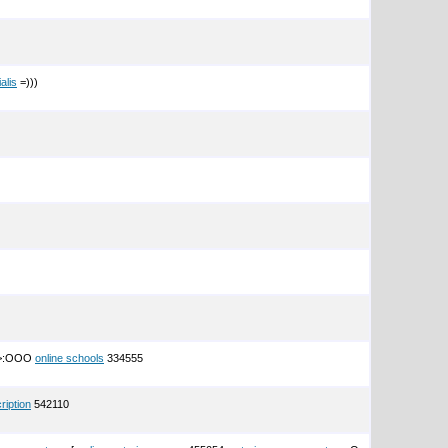
alis
=)))
>:OOO
online schools
334555
ription
542110