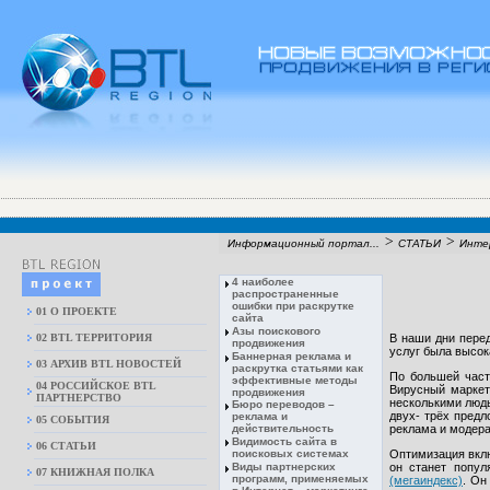
>
>
Информационный портал...
СТАТЬИ
Инте
4 наиболее
распространенные
ошибки при раскрутке
01 О ПРОЕКТЕ
сайта
Азы поискового
02 BTL ТЕРРИТОРИЯ
В наши дни перед
продвижения
услуг была высок
Баннерная реклама и
03 АРХИВ BTL НОВОСТЕЙ
раскрутка статьями как
По большей част
эффективные методы
04 РОССИЙСКОЕ BTL
Вирусный маркет
продвижения
ПАРТНЕРСТВО
несколькими людь
Бюро переводов –
двух- трёх предл
реклама и
05 СОБЫТИЯ
действительность
реклама и модера
Видимость сайта в
06 СТАТЬИ
поисковых системах
Оптимизация вклю
Виды партнерских
он станет попул
07 КНИЖНАЯ ПОЛКА
программ, применяемых
(мегаиндекс)
. Он