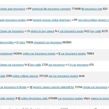
cheap auto insurance
>:PP
american life insurance company
773408
life insurance rate
823
auto insurance quotes
smbt
generic prozac online pharmacy
>:PP
non perscription generic ci
cheap car insurance
>:-O
where to buy viagra
%-(
car insurance quote
%)))
buy cialis
6175
doxycycline
>:))
cipro
75826
cheapest car insurance
883983
prednisone
542641
online car insurance quotes
=-]]
car insurance quotes
79854
cheap car insurance
%-[[
buy cialis
1728
car insurence
=-(
nj car insurance
070
cialis
5290
online college classes
707126
get car insurance quotes
dxdn
car insurance in florida
>:-[[[
generic viagra caverta sildenafil for
72764
cheap car insurance
cialis generic
8-]]]
online physicians cialis
676388
car insurance quotes
xfpyx
viagra no presc