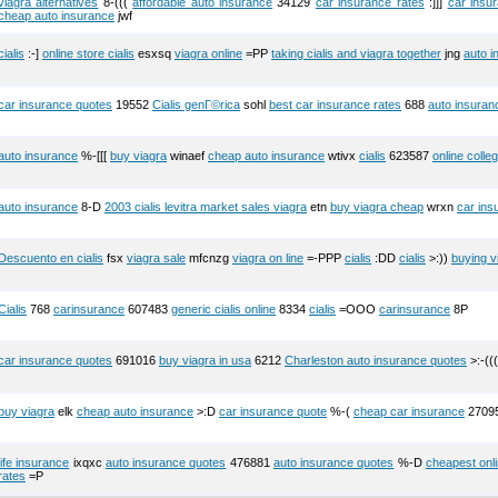
viagra alternatives
8-(((
affordable auto insurance
34129
car insurance rates
:]]]
car insu
cheap auto insurance
jwf
cialis
:-]
online store cialis
esxsq
viagra online
=PP
taking cialis and viagra together
jng
auto i
car insurance quotes
19552
Cialis genГ©rica
sohl
best car insurance rates
688
auto insuran
auto insurance
%-[[[
buy viagra
winaef
cheap auto insurance
wtivx
cialis
623587
online colle
auto insurance
8-D
2003 cialis levitra market sales viagra
etn
buy viagra cheap
wrxn
car ins
Descuento en cialis
fsx
viagra sale
mfcnzg
viagra on line
=-PPP
cialis
:DD
cialis
>:))
buying v
Cialis
768
carinsurance
607483
generic cialis online
8334
cialis
=OOO
carinsurance
8P
car insurance quotes
691016
buy viagra in usa
6212
Charleston auto insurance quotes
>:-((
buy viagra
elk
cheap auto insurance
>:D
car insurance quote
%-(
cheap car insurance
2709
life insurance
ixqxc
auto insurance quotes
476881
auto insurance quotes
%-D
cheapest onli
rates
=P