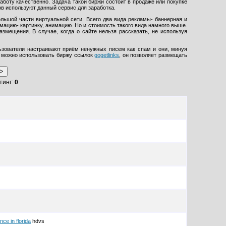
аботу качественно. Задача такой биржи состоит в продаже или покупке
ов используют данный сервис для заработка.
льшой части виртуальной сети. Всего два вида рекламы- баннерная и
ацию- картинку, анимацию. Но и стоимость такого вида намного выше.
змещения. В случае, когда о сайте нельзя рассказать, не используя
ьзователи настраивают приём ненужных писем как спам и они, минуя
ла можно использовать биржу ссылок
gogetlinks
, он позволяет размещать
тинг:
0
nce in florida
hdvs