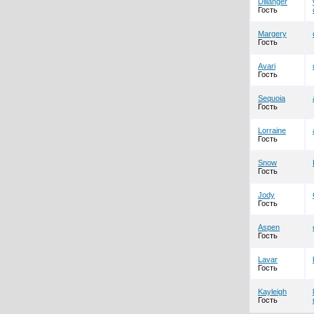
Dillanger
Гость
Margery
Гость
Avari
Гость
Sequoia
Гость
Lorraine
Гость
Snow
Гость
Jody
Гость
Aspen
Гость
Lavar
Гость
Kayleigh
Гость