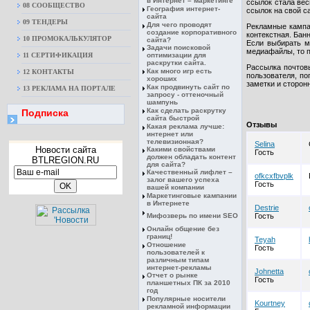
в Интернет – маркетинге
ссылок стала вес
08 CООБЩЕСТВО
География интернет-
ссылок на свой с
сайта
09 ТЕНДЕРЫ
Для чего проводят
Рекламные кампан
создание корпоративного
контекстная. Бан
10 ПРОМОКАЛЬКУЛЯТОР
сайта?
Если выбирать м
Задачи поисковой
медиафайлы, то 
11 СЕРТИФИКАЦИЯ
оптимизации для
раскрутки сайта.
Рассылка почтов
Как много игр есть
12 КОНТАКТЫ
пользователя, по
хороших
заметки и сторон
Как продвинуть сайт по
13 РЕКЛАМА НА ПОРТАЛЕ
запросу - оттеночный
шампунь
Как сделать раскрутку
Подписка
сайта быстрой
Отзывы
Какая реклама лучше:
интернет или
телевизионная?
Selina
Новости сайта
Какими свойствами
Гость
должен обладать контент
BTLREGION.RU
для сайта?
Качественный лифлет –
ofkcxfbvplk
залог вашего успеха
Гость
вашей компании
Маркетинговые кампании
в Интернете
Destrie
Мифозверь по имени SEO
Гость
Онлайн общение без
границ!
Teyah
Отношение
Гость
пользователей к
различным типам
интернет-рекламы
Johnetta
Отчет о рынке
Гость
планшетных ПК за 2010
год
Популярные носители
Kourtney
рекламной информации