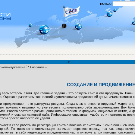
ПОИСК:
-->
>
рнет-маркетинг
Создание и...
СОЗДАНИЕ И ПРОДВИЖЕНИЕ
 вебмастером стоят две главные задачи - это создать сайт и его продвинуть. Ран
а. Однако с развитием технологий и увеличением предложений цены начали заметно 
и продвижение - это раскрутка ресурса. Сюда можно отнести вирусный маркетинг
инг появился недавно, но уже весьма положительно себя зарекомендовал. Для боле
ми. Работа состоит в размещении комментариев на форумах, социальных сетях, инф
ожений и ссылки на новый сайт. Информация описывает удобство и полезность новинк
торы просто напросто её удалят.
чает в себя работы по регистрации сайта в поисковых системах. Чем в большем коли
ярней. По сложности оптимизация занимает верхнюю строку, так как сюда вклю
 включает в себя индексацию определённой части интернета при помощи поисковой 